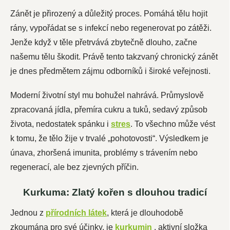
Zánět je přirozený a důležitý proces. Pomáhá tělu hojit
rány, vypořádat se s infekcí nebo regenerovat po zátěži.
Jenže když v těle přetrvává zbytečně dlouho, začne
našemu tělu škodit. Právě tento takzvaný chronický zánět
je dnes předmětem zájmu odborníků i široké veřejnosti.
Moderní životní styl mu bohužel nahrává. Průmyslově
zpracovaná jídla, přemíra cukru a tuků, sedavý způsob
života, nedostatek spánku i
stres
. To všechno může vést
k tomu, že tělo žije v trvalé „pohotovosti“. Výsledkem je
únava, zhoršená imunita, problémy s trávením nebo
regenerací, ale bez zjevných příčin.
Kurkuma: Zlatý kořen s dlouhou tradicí
Jednou z
přírodních látek
, která je dlouhodobě
zkoumána pro své účinky, je
kurkumin
, aktivní složka