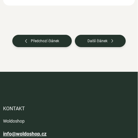
Předchozí článek
Další článek
Z
á
p
a
t
í
KONTAKT
Woldoshop
info@woldoshop.cz