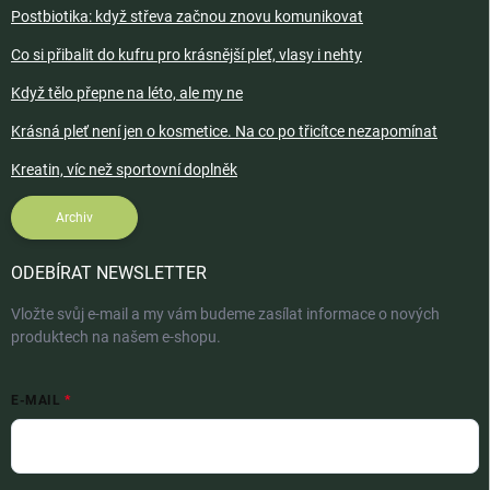
Postbiotika: když střeva začnou znovu komunikovat
Co si přibalit do kufru pro krásnější pleť, vlasy i nehty
Když tělo přepne na léto, ale my ne
Krásná pleť není jen o kosmetice. Na co po třicítce nezapomínat
Kreatin, víc než sportovní doplněk
Archiv
ODEBÍRAT NEWSLETTER
Vložte svůj e-mail a my vám budeme zasílat informace o nových
produktech na našem e-shopu.
E-MAIL