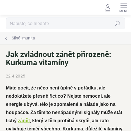
Přejít
na
obsah
Hledat
Silná imunita
Jak zvládnout zánět přirozeně:
Kurkuma vitamíny
22.4.2025
Máte pocit, že něco není úplně v pořádku, ale
nedokážete přesně říct co? Nejste nemocní, ale
energie ubývá, tělo je zpomalené a nálada jako na
houpačce. Za těmito nenápadnými signály může stát
tichý
zánět
, který v těle probíhá skrytě, ale zato
ovlivňuje téměř všechno. Kurkuma, důležité vitamíny