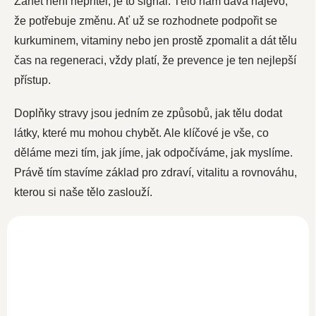
Zánět není nepřítel, je to signál. Tělo nám dává najevo,
že potřebuje změnu. Ať už se rozhodnete podpořit se
kurkuminem, vitaminy nebo jen prostě zpomalit a dát tělu
čas na regeneraci, vždy platí, že prevence je ten nejlepší
přístup.
Doplňky stravy jsou jedním ze způsobů, jak tělu dodat
látky, které mu mohou chybět. Ale klíčové je vše, co
děláme mezi tím, jak jíme, jak odpočíváme, jak myslíme.
Právě tím stavíme základ pro zdraví, vitalitu a rovnováhu,
kterou si naše tělo zaslouží.