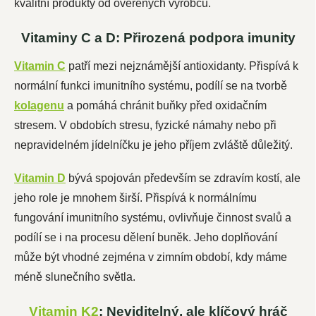
kvalitní produkty od ověřených výrobců.
Vitaminy C a D: Přirozená podpora imunity
Vitamin C
patří mezi nejznámější antioxidanty. Přispívá k
normální funkci imunitního systému, podílí se na tvorbě
kolagenu
a pomáhá chránit buňky před oxidačním
stresem. V obdobích stresu, fyzické námahy nebo při
nepravidelném jídelníčku je jeho příjem zvláště důležitý.
Vitamin D
bývá spojován především se zdravím kostí, ale
jeho role je mnohem širší. Přispívá k normálnímu
fungování imunitního systému, ovlivňuje činnost svalů a
podílí se i na procesu dělení buněk. Jeho doplňování
může být vhodné zejména v zimním období, kdy máme
méně slunečního světla.
Vitamin K2
: Neviditelný, ale klíčový hráč