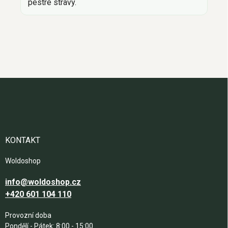
pestré stravy.
Z
á
p
a
t
í
KONTAKT
Woldoshop
info@woldoshop.cz
+420 601 104 110
Provozní doba
Pondělí - Pátek: 8:00 - 15:00