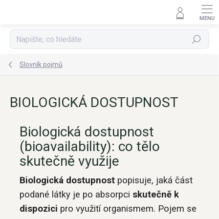
Přejít
na
obsah
Hledat
Slovník pojmů
BIOLOGICKÁ DOSTUPNOST
Biologická dostupnost
(bioavailability): co tělo
skutečně využije
Biologická dostupnost
popisuje, jaká část
podané látky je po absorpci
skutečně k
dispozici
pro využití organismem. Pojem se