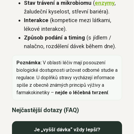
Stav trávení a mikrobiomu
(
enzymy
,
žaludeční kyselost, střevní bariéra).
Interakce
(kompetice mezi látkami,
lékové interakce).
Způsob podání a timing
(s jídlem /
nalačno, rozdělení dávek během dne).
Poznámka:
V oblasti léčiv mají posouzení
biologické dostupnosti určovat odborné studie a
regulace. U doplňků stravy vycházejí informace
spíše z obecně známých principů výživy a
farmakokinetiky –
nejde o léčebná tvrzení
.
Nejčastější dotazy (FAQ)
Je „vyšší dávka“ vždy lepší?