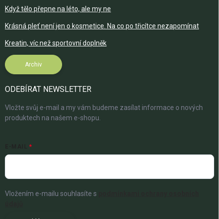
Když tělo přepne na léto, ale my ne
Krásná pleť není jen o kosmetice. Na co po třicítce nezapomínat
Kreatin, víc než sportovní doplněk
Archiv
ODEBÍRAT NEWSLETTER
Vložte svůj e-mail a my vám budeme zasílat informace o nových
produktech na našem e-shopu.
E-MAIL
Vložením e-mailu souhlasíte s
podmínkami ochrany osobních
údajů