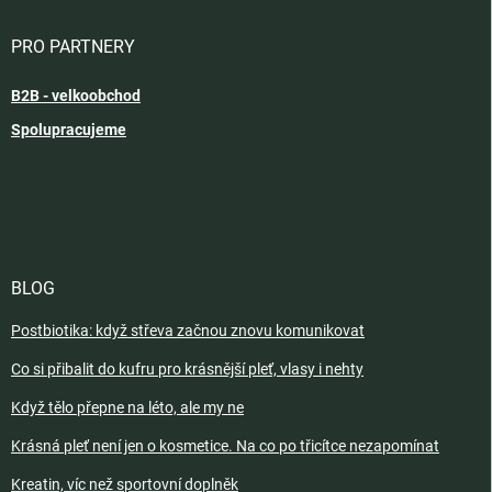
PRO PARTNERY
B2B - velkoobchod
Spolupracujeme
BLOG
Postbiotika: když střeva začnou znovu komunikovat
Co si přibalit do kufru pro krásnější pleť, vlasy i nehty
Když tělo přepne na léto, ale my ne
Krásná pleť není jen o kosmetice. Na co po třicítce nezapomínat
Kreatin, víc než sportovní doplněk