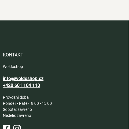
Z
á
p
a
t
í
KONTAKT
Woldoshop
info@woldoshop.cz
+420 601 104 110
Provozní doba
Pondělí - Pátek: 8:00 - 15:00
Sobota: zavřeno
Neděle: zavřeno