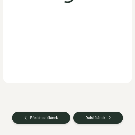
499 Kč
433,90 Kč bez DPH
Do košíku
Naše
bio
zlaté kurkumové
mléko nabízí dokonale
vyváženou kombinaci směsi
kurkumy, zázvoru,...
Předchozí článek
Další článek