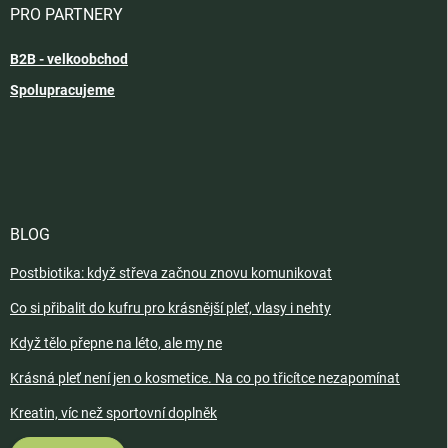
PRO PARTNERY
B2B - velkoobchod
Spolupracujeme
BLOG
Postbiotika: když střeva začnou znovu komunikovat
Co si přibalit do kufru pro krásnější pleť, vlasy i nehty
Když tělo přepne na léto, ale my ne
Krásná pleť není jen o kosmetice. Na co po třicítce nezapomínat
Kreatin, víc než sportovní doplněk