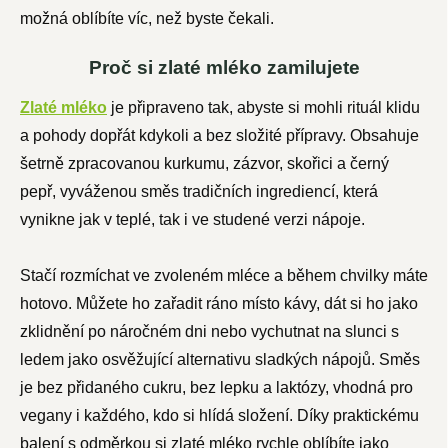
možná oblíbíte víc, než byste čekali.
Proč si zlaté mléko zamilujete
Zlaté mléko
je připraveno tak, abyste si mohli rituál klidu
a pohody dopřát kdykoli a bez složité přípravy. Obsahuje
šetrně zpracovanou kurkumu, zázvor, skořici a černý
pepř, vyváženou směs tradičních ingrediencí, která
vynikne jak v teplé, tak i ve studené verzi nápoje.
Stačí rozmíchat ve zvoleném mléce a během chvilky máte
hotovo. Můžete ho zařadit ráno místo kávy, dát si ho jako
zklidnění po náročném dni nebo vychutnat na slunci s
ledem jako osvěžující alternativu sladkých nápojů. Směs
je bez přidaného cukru, bez lepku a laktózy, vhodná pro
vegany i každého, kdo si hlídá složení. Díky praktickému
balení s odměrkou si zlaté mléko rychle oblíbíte jako