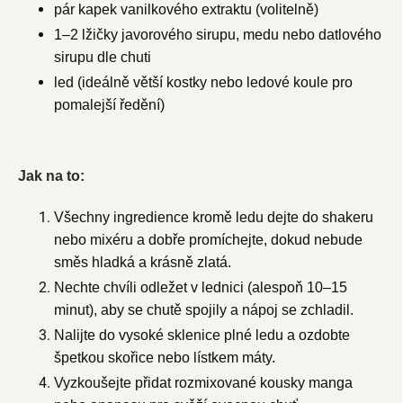
pár kapek vanilkového extraktu (volitelně)
1–2 lžičky javorového sirupu, medu nebo datlového
sirupu dle chuti
led (ideálně větší kostky nebo ledové koule pro
pomalejší ředění)
Jak na to:
Všechny ingredience kromě ledu dejte do shakeru
nebo mixéru a dobře promíchejte, dokud nebude
směs hladká a krásně zlatá.
Nechte chvíli odležet v lednici (alespoň 10–15
minut), aby se chutě spojily a nápoj se zchladil.
Nalijte do vysoké sklenice plné ledu a ozdobte
špetkou skořice nebo lístkem máty.
Vyzkoušejte přidat rozmixované kousky manga