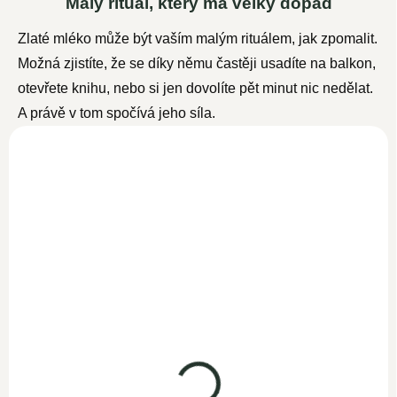
Malý rituál, který má velký dopad
Zlaté mléko může být vaším malým rituálem, jak zpomalit.
Možná zjistíte, že se díky němu častěji usadíte na balkon,
otevřete knihu, nebo si jen dovolíte pět minut nic nedělat.
A právě v tom spočívá jeho síla.
Zlaté mléko kurkuma
300g
SKLADEM