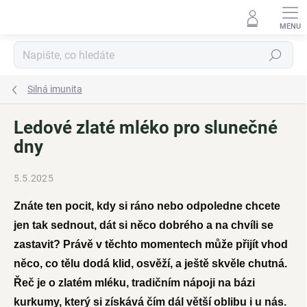
Přejít
na
obsah
Hledat
Silná imunita
Ledové zlaté mléko pro slunečné
dny
5.5.2025
Znáte ten pocit, kdy si ráno nebo odpoledne chcete
jen tak sednout, dát si něco dobrého a na chvíli se
zastavit? Právě v těchto momentech může přijít vhod
něco, co tělu dodá klid, osvěží, a ještě skvěle chutná.
Řeč je o zlatém mléku, tradičním nápoji na bázi
kurkumy, který si získává čím dál větší oblibu i u nás.