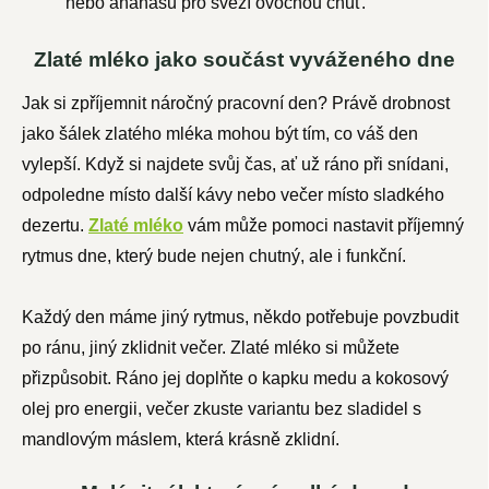
nebo ananasu pro svěží ovocnou chuť.
Zlaté mléko jako součást vyváženého dne
Jak si zpříjemnit náročný pracovní den? Právě drobnost
jako šálek zlatého mléka mohou být tím, co váš den
vylepší. Když si najdete svůj čas, ať už ráno při snídani,
odpoledne místo další kávy nebo večer místo sladkého
dezertu.
Zlaté mléko
vám může pomoci nastavit příjemný
rytmus dne, který bude nejen chutný, ale i funkční.
Každý den máme jiný rytmus, někdo potřebuje povzbudit
po ránu, jiný zklidnit večer. Zlaté mléko si můžete
přizpůsobit. Ráno jej doplňte o kapku medu a kokosový
olej pro energii, večer zkuste variantu bez sladidel s
mandlovým máslem, která krásně zklidní.