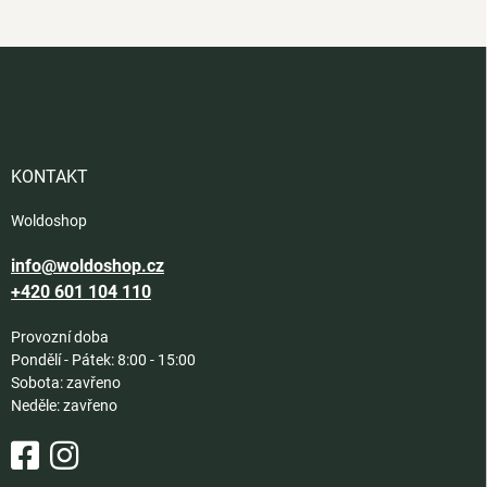
Z
á
p
a
t
í
KONTAKT
Woldoshop
info@woldoshop.cz
+420 601 104 110
Provozní doba
Pondělí - Pátek: 8:00 - 15:00
Sobota: zavřeno
Neděle: zavřeno