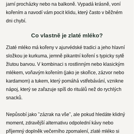
jarní procházky nebo na balkoně. Vypadá krásně, voní
kořením a navodí vám pocit klidu, který často v běžném
dni chybí.
Co vlastně je zlaté mléko?
Zlaté mléko má kořeny v ajurvédské tradici a jeho hlavní
složkou je kurkuma, jemně pikantní koření s typicky sytě
žlutou barvou. V kombinaci s rostlinným nebo klasickým
mlékem, voňavým kořením (jako je skořice, zázvor nebo
kardamom) a tukem, který pomáhá vstřebávání, vznikne
nápoj, který se zařazuje spíš do rituálů než do rychlých
snacků.
Nepůsobí jako "zázrak na vše", ale pokud hledáte klidný
moment, zdravější alternativu odpolední kávy nebo
příjemný doplněk večerního zpomalení, zlaté mléko si