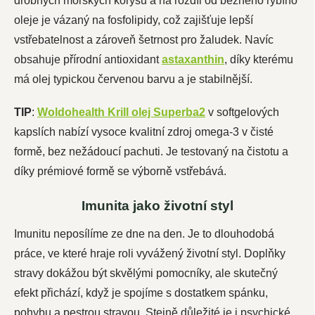
drobných mořských korýšů a na rozdíl od běžného rybího
oleje je vázaný na fosfolipidy, což zajišťuje lepší
vstřebatelnost a zároveň šetrnost pro žaludek. Navíc
obsahuje přírodní antioxidant
astaxanthin
, díky kterému
má olej typickou červenou barvu a je stabilnější.
TIP
:
Woldohealth Krill olej Superba2
v softgelových
kapslích nabízí vysoce kvalitní zdroj omega-3 v čisté
formě, bez nežádoucí pachuti. Je testovaný na čistotu a
díky prémiové formě se výborně vstřebává.
Imunita jako životní styl
Imunitu neposílíme ze dne na den. Je to dlouhodobá
práce, ve které hraje roli vyvážený životní styl. Doplňky
stravy dokážou být skvělými pomocníky, ale skutečný
efekt přichází, když je spojíme s dostatkem spánku,
pohybu a pestrou stravou. Stejně důležité je i psychické