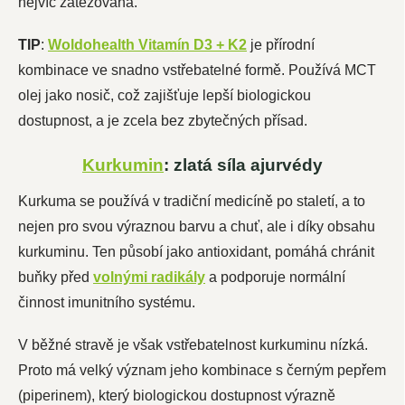
nejvíc zatěžovaná.
TIP
:
Woldohealth Vitamín D3 + K2
je přírodní
kombinace ve snadno vstřebatelné formě. Používá MCT
olej jako nosič, což zajišťuje lepší biologickou
dostupnost, a je zcela bez zbytečných přísad.
Kurkumin
: zlatá síla ajurvédy
Kurkuma se používá v tradiční medicíně po staletí, a to
nejen pro svou výraznou barvu a chuť, ale i díky obsahu
kurkuminu. Ten působí jako antioxidant, pomáhá chránit
buňky před
volnými radikály
a podporuje normální
činnost imunitního systému.
V běžné stravě je však vstřebatelnost kurkuminu nízká.
Proto má velký význam jeho kombinace s černým pepřem
(piperinem), který biologickou dostupnost výrazně