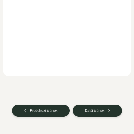
758 Kč bez DPH
Do košíku
Objevte revoluční doplněk
stravy, který využívá
jedinečnou sílu antarktického
krillu v...
Předchozí článek
Další článek