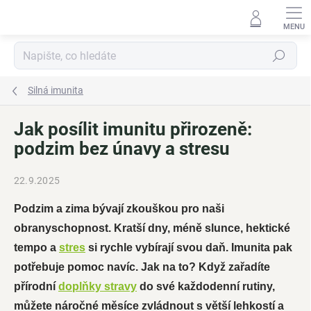
Přejít
na
obsah
Hledat
Silná imunita
Jak posílit imunitu přirozeně:
podzim bez únavy a stresu
22.9.2025
Podzim a zima bývají zkouškou pro naši
obranyschopnost. Kratší dny, méně slunce, hektické
tempo a
stres
si rychle vybírají svou daň. Imunita pak
potřebuje pomoc navíc. Jak na to? Když zařadíte
přírodní
doplňky stravy
do své každodenní rutiny,
můžete náročné měsíce zvládnout s větší lehkostí a