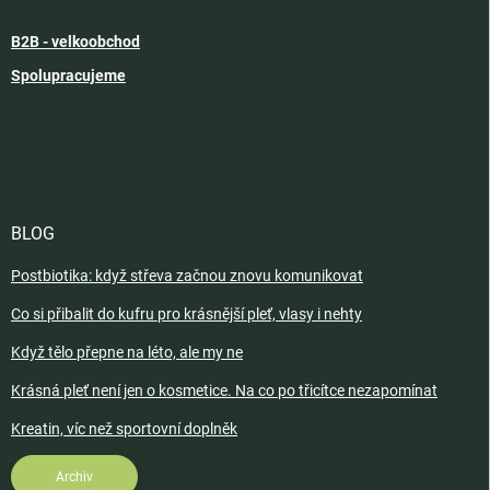
B2B - velkoobchod
Spolupracujeme
BLOG
Postbiotika: když střeva začnou znovu komunikovat
Co si přibalit do kufru pro krásnější pleť, vlasy i nehty
Když tělo přepne na léto, ale my ne
Krásná pleť není jen o kosmetice. Na co po třicítce nezapomínat
Kreatin, víc než sportovní doplněk
Archiv