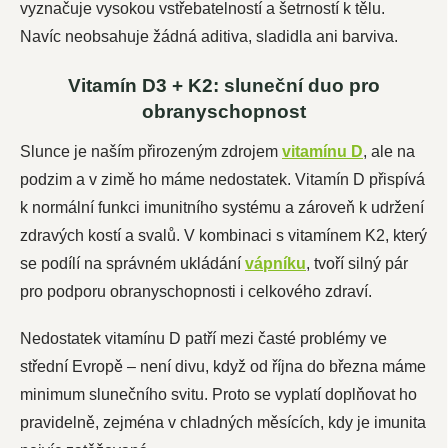
vyznačuje vysokou vstřebatelností a šetrností k tělu.
Navíc neobsahuje žádná aditiva, sladidla ani barviva.
Vitamín D3 + K2: sluneční duo pro
obranyschopnost
Slunce je naším přirozeným zdrojem
vitamínu D
, ale na
podzim a v zimě ho máme nedostatek. Vitamín D přispívá
k normální funkci imunitního systému a zároveň k udržení
zdravých kostí a svalů. V kombinaci s vitamínem K2, který
se podílí na správném ukládání
vápníku
, tvoří silný pár
pro podporu obranyschopnosti i celkového zdraví.
Nedostatek vitamínu D patří mezi časté problémy ve
střední Evropě – není divu, když od října do března máme
minimum slunečního svitu. Proto se vyplatí doplňovat ho
pravidelně, zejména v chladných měsících, kdy je imunita