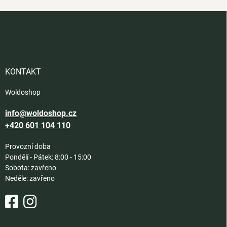
Z
á
p
a
t
í
KONTAKT
Woldoshop
info@woldoshop.cz
+420 601 104 110
Provozní doba
Pondělí - Pátek: 8:00 - 15:00
Sobota: zavřeno
Neděle: zavřeno