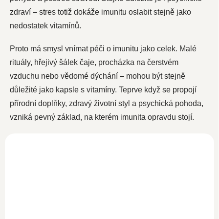
zdraví – stres totiž dokáže imunitu oslabit stejně jako
nedostatek vitamínů.
Proto má smysl vnímat péči o imunitu jako celek. Malé
rituály, hřejivý šálek čaje, procházka na čerstvém
vzduchu nebo vědomé dýchání – mohou být stejně
důležité jako kapsle s vitamíny. Teprve když se propojí
přírodní doplňky, zdravý životní styl a psychická pohoda,
vzniká pevný základ, na kterém imunita opravdu stojí.
Čistý kolagen hovězí
500g
SKLADEM
799 Kč