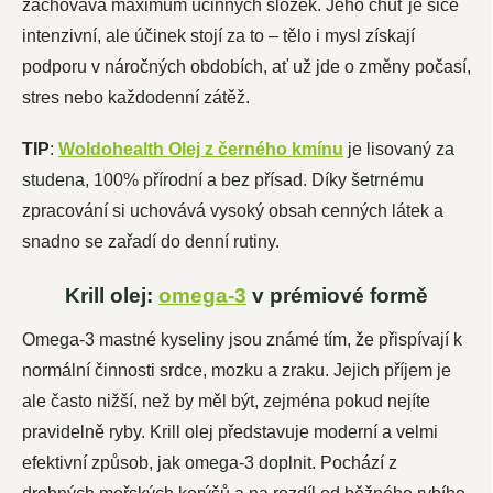
zachovává maximum účinných složek. Jeho chuť je sice
intenzivní, ale účinek stojí za to – tělo i mysl získají
podporu v náročných obdobích, ať už jde o změny počasí,
stres nebo každodenní zátěž.
TIP
:
Woldohealth Olej z černého kmínu
je lisovaný za
studena, 100% přírodní a bez přísad. Díky šetrnému
zpracování si uchovává vysoký obsah cenných látek a
snadno se zařadí do denní rutiny.
Krill olej:
omega-3
v prémiové formě
Omega-3 mastné kyseliny jsou známé tím, že přispívají k
normální činnosti srdce, mozku a zraku. Jejich příjem je
ale často nižší, než by měl být, zejména pokud nejíte
pravidelně ryby. Krill olej představuje moderní a velmi
efektivní způsob, jak omega-3 doplnit. Pochází z