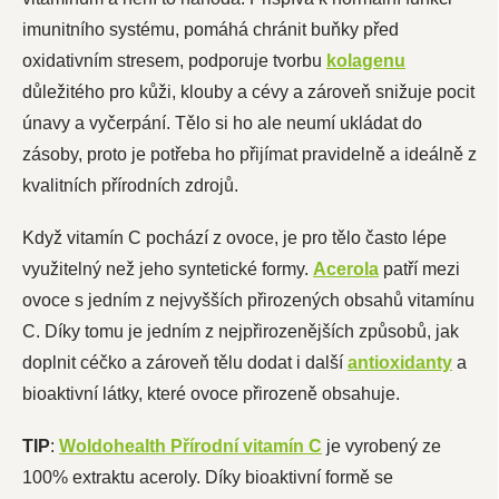
imunitního systému, pomáhá chránit buňky před
oxidativním stresem, podporuje tvorbu
kolagenu
důležitého pro kůži, klouby a cévy a zároveň snižuje pocit
únavy a vyčerpání. Tělo si ho ale neumí ukládat do
zásoby, proto je potřeba ho přijímat pravidelně a ideálně z
kvalitních přírodních zdrojů.
Když vitamín C pochází z ovoce, je pro tělo často lépe
využitelný než jeho syntetické formy.
Acerola
patří mezi
ovoce s jedním z nejvyšších přirozených obsahů vitamínu
C. Díky tomu je jedním z nejpřirozenějších způsobů, jak
doplnit céčko a zároveň tělu dodat i další
antioxidanty
a
bioaktivní látky, které ovoce přirozeně obsahuje.
TIP
:
Woldohealth Přírodní vitamín C
je vyrobený ze
100% extraktu aceroly. Díky bioaktivní formě se