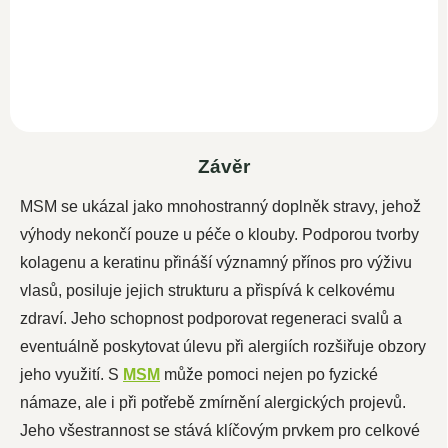
inovativním doplňkem stravy,
který spojuje přírodní sílu
methylsulfonylmetanu (MSM)
a vitamínu C pro optimální...
Závěr
MSM se ukázal jako mnohostranný doplněk stravy, jehož
výhody nekončí pouze u péče o klouby. Podporou tvorby
kolagenu a keratinu přináší významný přínos pro výživu
vlasů, posiluje jejich strukturu a přispívá k celkovému
zdraví. Jeho schopnost podporovat regeneraci svalů a
eventuálně poskytovat úlevu při alergiích rozšiřuje obzory
jeho využití. S
MSM
může pomoci nejen po fyzické
námaze, ale i při potřebě zmírnění alergických projevů.
Jeho všestrannost se stává klíčovým prvkem pro celkové