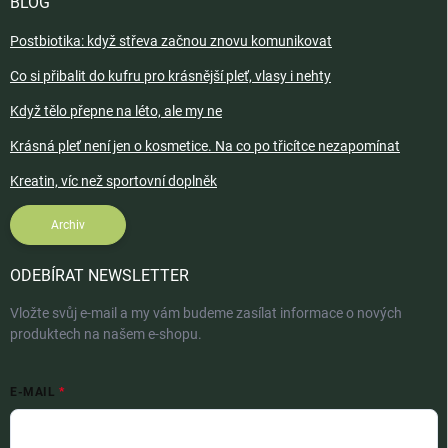
BLOG
Postbiotika: když střeva začnou znovu komunikovat
Co si přibalit do kufru pro krásnější pleť, vlasy i nehty
Když tělo přepne na léto, ale my ne
Krásná pleť není jen o kosmetice. Na co po třicítce nezapomínat
Kreatin, víc než sportovní doplněk
Archiv
ODEBÍRAT NEWSLETTER
Vložte svůj e-mail a my vám budeme zasílat informace o nových
produktech na našem e-shopu.
E-MAIL