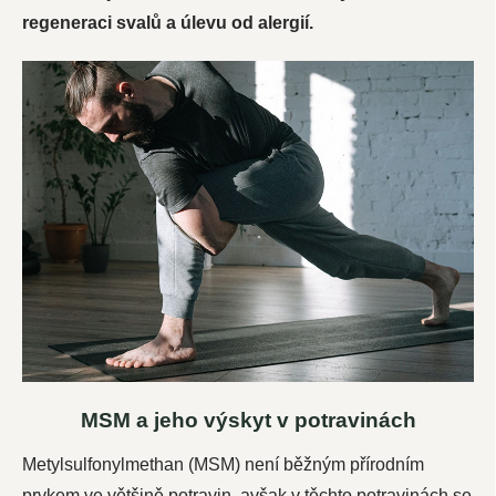
regeneraci svalů a úlevu od alergií.
MSM a jeho výskyt v potravinách
Metylsulfonylmethan (MSM) není běžným přírodním
prvkem ve většině potravin, avšak v těchto potravinách se