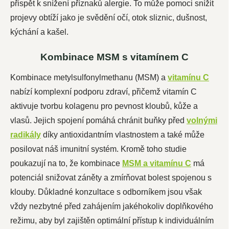
přispět k snížení příznaků alergie. To může pomoci snížit
projevy obtíží jako je svědění očí, otok sliznic, dušnost,
kýchání a kašel.
Kombinace MSM s vitamínem C
Kombinace metylsulfonylmethanu (MSM) a
vitamínu C
nabízí komplexní podporu zdraví, přičemž vitamín C
aktivuje tvorbu kolagenu pro pevnost kloubů, kůže a
vlasů. Jejich spojení pomáhá chránit buňky před
volnými
radikály
díky antioxidantním vlastnostem a také může
posilovat náš imunitní systém. Kromě toho studie
poukazují na to, že kombinace
MSM a vitamínu C
má
potenciál snižovat záněty a zmírňovat bolest spojenou s
klouby. Důkladné konzultace s odborníkem jsou však
vždy nezbytné před zahájením jakéhokoliv doplňkového
režimu, aby byl zajištěn optimální přístup k individuálním