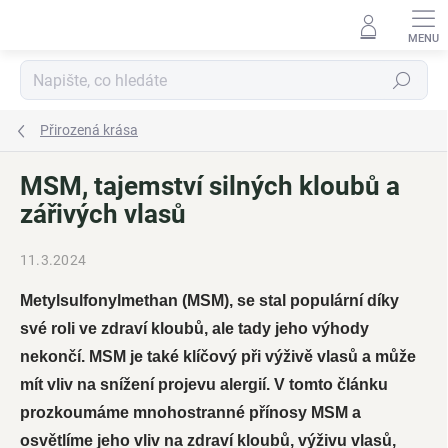
Přejít
na
obsah
Hledat
Přirozená krása
MSM, tajemství silných kloubů a
zářivých vlasů
11.3.2024
Metylsulfonylmethan (MSM), se stal populární díky
své roli ve zdraví kloubů, ale tady jeho výhody
nekončí. MSM je také klíčový při výživě vlasů a může
mít vliv na snížení projevu alergií. V tomto článku
prozkoumáme mnohostranné přínosy MSM a
osvětlíme jeho vliv na zdraví kloubů, výživu vlasů,