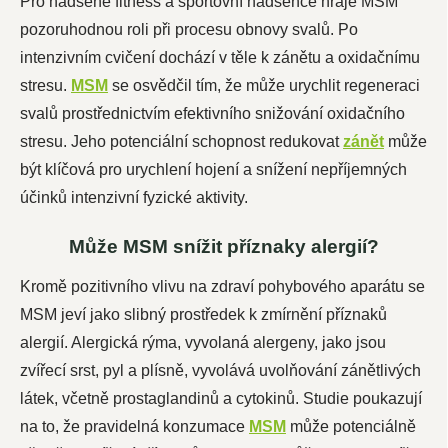
Pro nadšené fitness a sportovní nadšence hraje MSM
pozoruhodnou roli při procesu obnovy svalů. Po
intenzivním cvičení dochází v těle k zánětu a oxidačnímu
stresu.
MSM
se osvědčil tím, že může urychlit regeneraci
svalů prostřednictvím efektivního snižování oxidačního
stresu. Jeho potenciální schopnost redukovat
zánět
může
být klíčová pro urychlení hojení a snížení nepříjemných
účinků intenzivní fyzické aktivity.
Může MSM snížit příznaky alergií?
Kromě pozitivního vlivu na zdraví pohybového aparátu se
MSM jeví jako slibný prostředek k zmírnění příznaků
alergií. Alergická rýma, vyvolaná alergeny, jako jsou
zvířecí srst, pyl a plísně, vyvolává uvolňování zánětlivých
látek, včetně prostaglandinů a cytokinů. Studie poukazují
na to, že pravidelná konzumace
MSM
může potenciálně