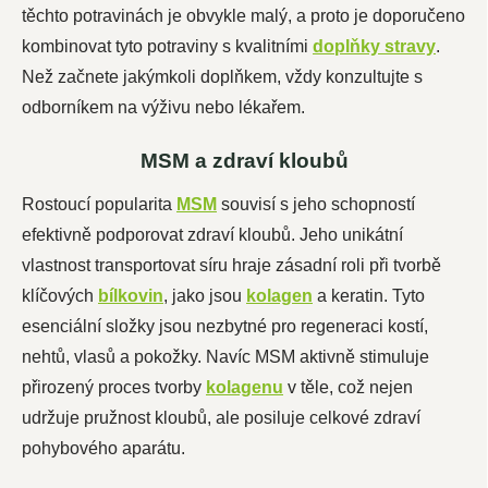
těchto potravinách je obvykle malý, a proto je doporučeno
kombinovat tyto potraviny s kvalitními
doplňky stravy
.
Než začnete jakýmkoli doplňkem, vždy konzultujte s
odborníkem na výživu nebo lékařem
.
MSM a zdraví kloubů
Rostoucí popularita
MSM
souvisí s jeho schopností
efektivně podporovat zdraví kloubů. Jeho unikátní
vlastnost transportovat síru hraje zásadní roli při tvorbě
klíčových
bílkovin
, jako jsou
kolagen
a keratin. Tyto
esenciální složky jsou nezbytné pro regeneraci kostí,
nehtů, vlasů a pokožky. Navíc MSM aktivně stimuluje
přirozený proces tvorby
kolagenu
v těle, což nejen
udržuje pružnost kloubů, ale posiluje celkové zdraví
pohybového aparátu.