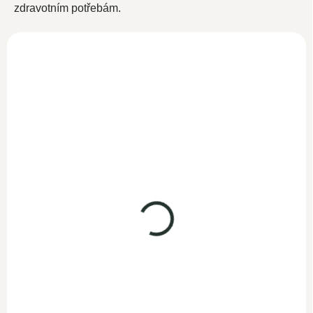
zdravotním potřebám.
MSM s Vitamínem C
180 kapslí
SKLADEM
489 Kč
436,60 Kč bez DPH
Do košíku
MSM + vitamín C je