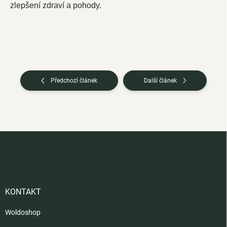
zlepšení zdraví a pohody.
Předchozí článek
Další článek
Z
á
p
a
t
í
KONTAKT
Woldoshop