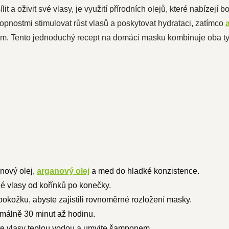
lit a oživit své vlasy, je využití přírodních olejů, které nabízejí
pnostmi stimulovat růst vlasů a poskytovat hydrataci, zatímco
m. Tento jednoduchý recept na domácí masku kombinuje oba tyt
.
inový olej,
arganový olej
a med do hladké konzistence.
hé vlasy od kořínků po konečky.
okožku, abyste zajistili rovnoměrné rozložení masky.
málně 30 minut až hodinu.
te vlasy teplou vodou a umyjte šamponem.