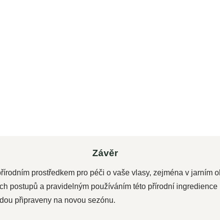
294,80 Kč bez DPH
ku
Do košíku
Woldohealth 100% Bio arganový olej
nu
s vysokým obsahem vitamínů A, E, F,
.
antioxidačních látek a...
Závěr
řírodním prostředkem pro péči o vaše vlasy, zejména v jarním o
ch postupů a pravidelným používáním této přírodní ingredienc
budou připraveny na novou sezónu.