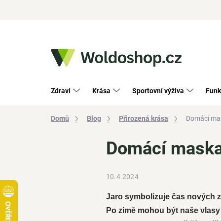
Přejít
na
obsah
Zdraví
Krása
Sportovní výživa
Funk
Domů
Blog
Přirozená krása
Domácí mas
Domácí maska 
10.4.2024
Jaro symbolizuje čas nových zač
Po zimě mohou být naše vlasy o