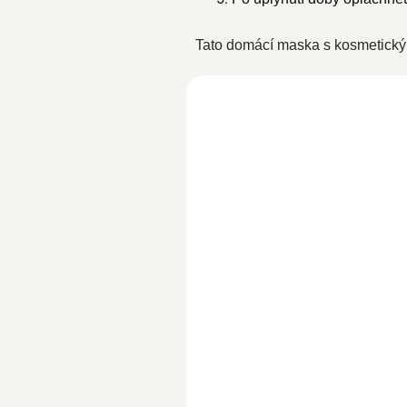
Tato domácí maska s kosmetickými
BIO Ricinový olej 100ml
SKLADEM
239 Kč