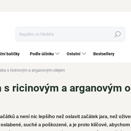
Hledat
ční balíčky
Podle účinku
Ostatní
Bestsellery
ka s ricinovým a arganovým olejem
s ricinovým a arganovým o
átků a není nic lepšího než oslavit začátek jara, než oživen
slabené, suché a poškozené, a je proto klíčové, abychom j