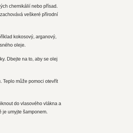
ných chemikálií nebo přísad.
 zachovává veškeré přírodní
apříklad kokosový, arganový,
sného oleje.
y. Dbejte na to, aby se olej
u. Teplo může pomoci otevřít
niknout do vlasového vlákna a
ně je umyjte šamponem.