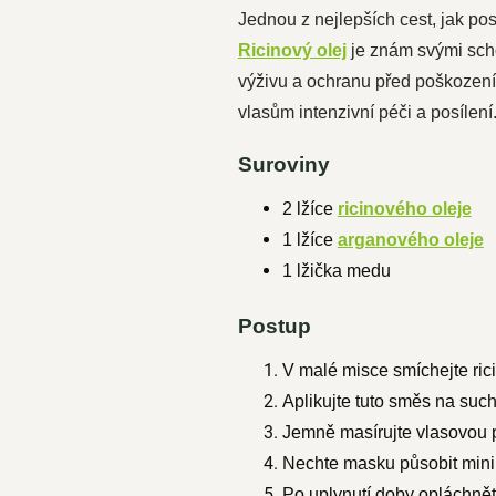
Jednou z nejlepších cest, jak posí
Ricinový olej
je znám svými scho
výživu a ochranu před poškození
vlasům intenzivní péči a posílení
Suroviny
2 lžíce
ricinového oleje
1 lžíce
arganového oleje
1 lžička medu
Postup
V malé misce smíchejte ric
Aplikujte tuto směs na suc
Jemně masírujte vlasovou p
Nechte masku působit mini
Po uplynutí doby opláchně