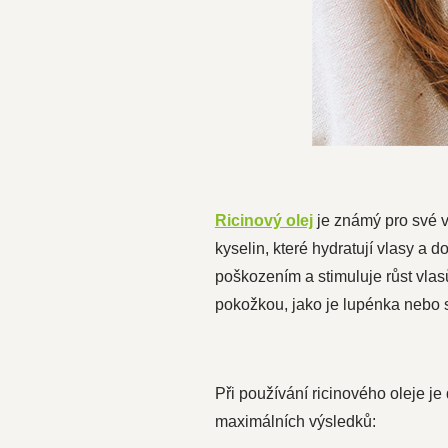
Ricinový olej
je známý pro své vl
kyselin, které hydratují vlasy a d
poškozením a stimuluje růst vlas
pokožkou, jako je lupénka nebo 
Při používání ricinového oleje j
maximálních výsledků: