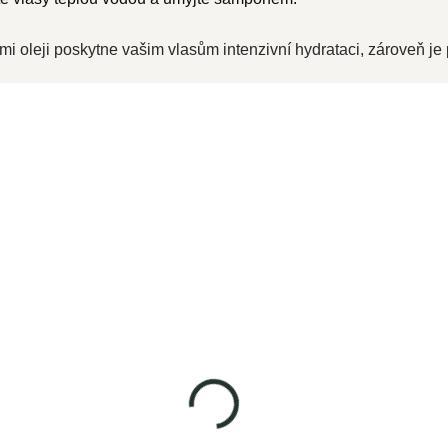
 oleji poskytne vašim vlasům intenzivní hydrataci, zároveň je p
BIO arganový olej 100ml
SKLADEM
339 Kč