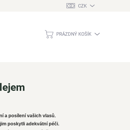
CZK
PRÁZDNÝ KOŠÍK
NÁKUPNÍ
KOŠÍK
lejem
í a posílení vašich vlasů.
im poskytli adekvátní péči.