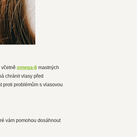
, včetně
omega-6
mastných
há chránit vlasy před
at proti problémům s vlasovou
 které vám pomohou dosáhnout