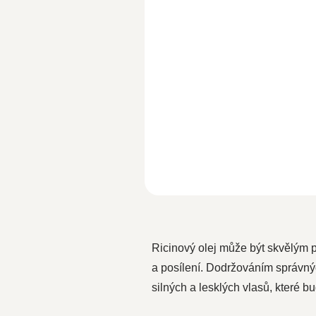
197,50 Kč bez DPH
Do koší
Woldohealth 100 %
Bio
ricinový
olej s vysokým obsahem vitamí
E, minerálních látek a nutrientů..
Ricinový olej může být skvělým p
a posílení. Dodržováním správný
silných a lesklých vlasů, které 