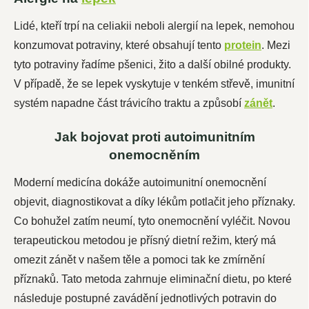
Lidé, kteří trpí na celiakii neboli alergií na lepek, nemohou
konzumovat potraviny, které obsahují tento
protein
. Mezi
tyto potraviny řadíme pšenici, žito a další obilné produkty.
V případě, že se lepek vyskytuje v tenkém střevě, imunitní
systém napadne část trávicího traktu a způsobí
zánět
.
Jak bojovat proti autoimunitním
onemocněním
Moderní medicína dokáže autoimunitní onemocnění
objevit, diagnostikovat a díky lékům potlačit jeho příznaky.
Co bohužel zatím neumí, tyto onemocnění vyléčit. Novou
terapeutickou metodou je přísný dietní režim, který má
omezit zánět v našem těle a pomoci tak ke zmírnění
příznaků. Tato metoda zahrnuje eliminační dietu, po které
následuje postupné zavádění jednotlivých potravin do