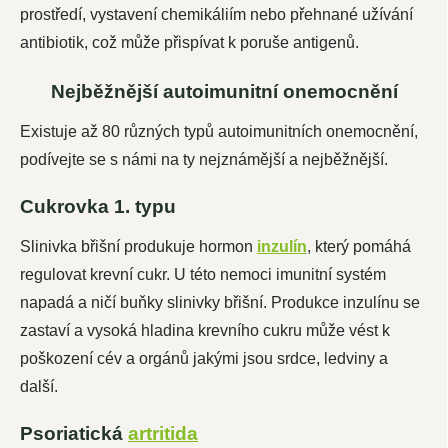
prostředí, vystavení chemikáliím nebo přehnané užívání
antibiotik, což může přispívat k poruše antigenů.
Nejběžnější autoimunitní onemocnění
Existuje až 80 různých typů autoimunitních onemocnění,
podívejte se s námi na ty nejznámější a nejběžnější.
Cukrovka 1. typu
Slinivka břišní produkuje hormon
inzulín
, který pomáhá
regulovat krevní cukr. U této nemoci imunitní systém
napadá a ničí buňky slinivky břišní. Produkce inzulínu se
zastaví a vysoká hladina krevního cukru může vést k
poškození cév a orgánů jakými jsou srdce, ledviny a
další.
Psoriatická
artritida