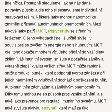
jídelníčku. Postupně sledujeme, jak na nás dané
potraviny působí a dle toho si sestavujeme individuální
stravovací režim. Některé látky mohou napomoci ke
zmírnění příznaků autoimunitních onemocněních. Mezi
takové látky patří i
MCT
,
triglyceridy
se středním
řetězcem. O jeho výhodách jste již určitě slyšeli v
souvislosti se zvýšením energie nebo s hubnutím. MCT
olej toho dokáže mnohem víc. Jeho přidání do vaší diety
zklidní váš imunitní systém, snižuje a potlačuje záněty a
výrazně zlepší kvalitu vašich střev. MCT může rapidně
snížit produkci buněk, které podporují tvorbu zánětu a při
jejich nadměrném vylučování dochází k poškození buněk,
autoimunitním záchvatům a zánětlivým onemocněním.
Díky tomu mohou nejen působit proti vzniku zánětů, ale
také jako prevence pro regulaci imunitního systému. MCT
také zvyšuje aktivitu
enzymů
, které mají za úkol