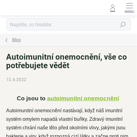
Přejít
na
obsah
Hledat
Blog
Autoimunitní onemocnění, vše co
potřebujete vědět
12.4.2022
Co jsou to
autoimunitní onemocnění
Autoimunitní onemocnění nastávají, když náš imunitní
systém omylem napadá vlastní buňky. Zdravý imunitní
systém chrání naše tělo před okolními vlivy, jakými jsou
bakterie a viry, když rozpozná cizí látky a začne proti nim