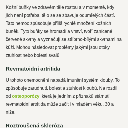
Kožní buňky ve zdravém těle rostou a v momentě, kdy
jich není potřeba, tělo se se zbavuje odumřelých částí.
Tato nemoc způsobuje příliš rychlé množení kožních
buněk. Tyto buňky se hromadí a vrství, tvoří zanícené
červené skvrny a vyznačují se stříbrno-bílými skvrnami na
kůži. Mohou následovat problémy jakými jsou otoky,
ztuhlost nebo bolesti svalů.
Revmatoidní artritida
U tohoto onemocnění napadá imunitní systém klouby. To
způsobuje zarudnutí, bolest a ztuhlost kloubů. Na rozdíl
od
osteoporózy
, která je jedním z příznaků stárnutí,
revmatoidní artritida může začít i v mladém věku, 30 a
níže.
Roztroušená skleróza