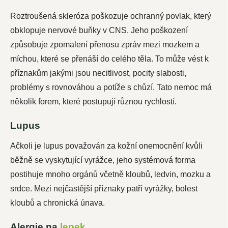
Roztroušená skleróza poškozuje ochranný povlak, který
obklopuje nervové buňky v CNS. Jeho poškození
způsobuje zpomalení přenosu zpráv mezi mozkem a
míchou, které se přenáší do celého těla. To může vést k
příznakům jakými jsou necitlivost, pocity slabosti,
problémy s rovnováhou a potíže s chůzí. Tato nemoc má
několik forem, které postupují různou rychlostí.
Lupus
Ačkoli je lupus považován za kožní onemocnění kvůli
běžně se vyskytující vyrážce, jeho systémová forma
postihuje mnoho orgánů včetně kloubů, ledvin, mozku a
srdce. Mezi nejčastější příznaky patří vyrážky, bolest
kloubů a chronická únava.
Alergie na
lepek