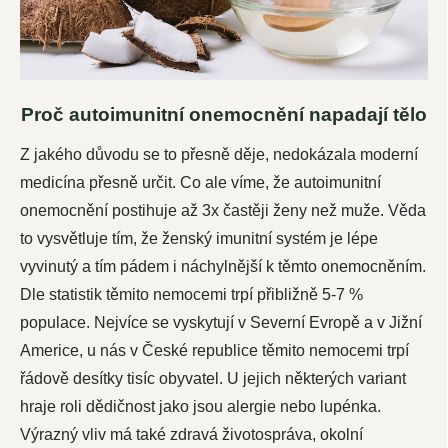
Proč autoimunitní onemocnění napadají tělo
Z jakého důvodu se to přesně děje, nedokázala moderní
medicína přesně určit. Co ale víme, že autoimunitní
onemocnění postihuje až 3x častěji ženy než muže. Věda
to vysvětluje tím, že ženský imunitní systém je lépe
vyvinutý a tím pádem i náchylnější k těmto onemocněním.
Dle statistik těmito nemocemi trpí přibližně 5-7 %
populace. Nejvíce se vyskytují v Severní Evropě a v Jižní
Americe, u nás v České republice těmito nemocemi trpí
řádově desítky tisíc obyvatel. U jejich některých variant
hraje roli dědičnost jako jsou alergie nebo lupénka.
Výrazný vliv má také zdravá životospráva, okolní