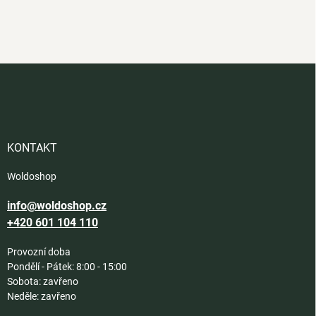
Z
á
p
a
t
í
KONTAKT
Woldoshop
info@woldoshop.cz
+420 601 104 110
Provozní doba
Pondělí - Pátek: 8:00 - 15:00
Sobota: zavřeno
Neděle: zavřeno