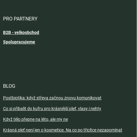
PRO PARTNERY
B2B - velkoobchod
Spolupracujeme
BLOG
Postbiotika: když střeva začnou znovu komunikovat
Co si přibalit do kufru pro krásnější pleť, vlasy i nehty
Když tělo přepne na léto, ale my ne
Krásná pleť není jen o kosmetice. Na co po třicítce nezapomínat