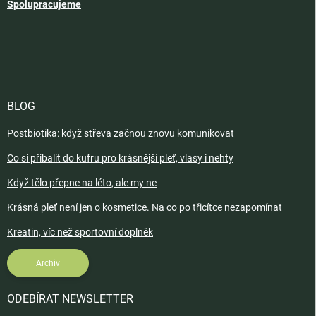
Spolupracujeme
BLOG
Postbiotika: když střeva začnou znovu komunikovat
Co si přibalit do kufru pro krásnější pleť, vlasy i nehty
Když tělo přepne na léto, ale my ne
Krásná pleť není jen o kosmetice. Na co po třicítce nezapomínat
Kreatin, víc než sportovní doplněk
Archiv
ODEBÍRAT NEWSLETTER