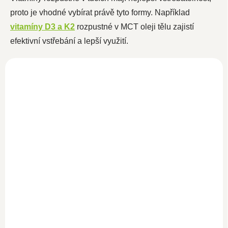
proto je vhodné vybírat právě tyto formy. Například
vitamíny D3 a K2
rozpustné v MCT oleji tělu zajistí
efektivní vstřebání a lepší využití.
Vitamín D3 1000 IU
Vitamín D3+K2 50ml
50ml
SKLADEM
SKLADEM
990 Kč
359 Kč
860,90 Kč bez DPH
312,20 Kč bez DPH
Do košíku