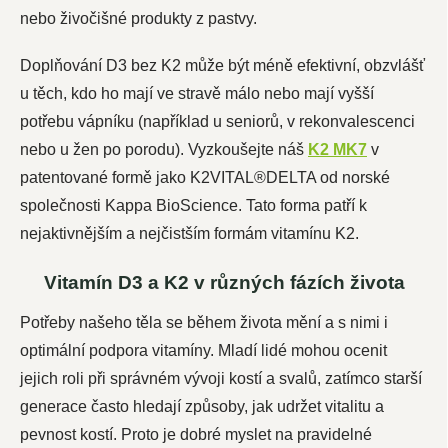
nebo živočišné produkty z pastvy.
Doplňování D3 bez K2 může být méně efektivní, obzvlášť
u těch, kdo ho mají ve stravě málo nebo mají vyšší
potřebu vápníku (například u seniorů, v rekonvalescenci
nebo u žen po porodu). Vyzkoušejte náš
K2 MK7
v
patentované formě jako K2VITAL®DELTA od norské
společnosti Kappa BioScience. Tato forma patří k
nejaktivnějším a nejčistším formám vitamínu K2.
Vitamín D3 a K2 v různých fázích života
Potřeby našeho těla se během života mění a s nimi i
optimální podpora vitamíny. Mladí lidé mohou ocenit
jejich roli při správném vývoji kostí a svalů, zatímco starší
generace často hledají způsoby, jak udržet vitalitu a
pevnost kostí. Proto je dobré myslet na pravidelné