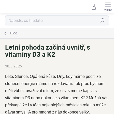
Přejít
na
obsah
Hledat
Blog
Letní pohoda začíná uvnitř, s
vitamíny D3 a K2
30.6.2025
Léto. Slunce. Opálená kůže. Dny, kdy máme pocit, že
sluneční energie máme na rozdávání. Tak proč bychom
měli vůbec uvažovat o tom, že si vezmeme kapsli s
vitamínem D3 nebo dokonce s vitamínem K2? Možná vás
překvapí, že i v těch nejteplejších měsících roku to může
dávat smysl. A pro mnohé z nás dokonce velký.