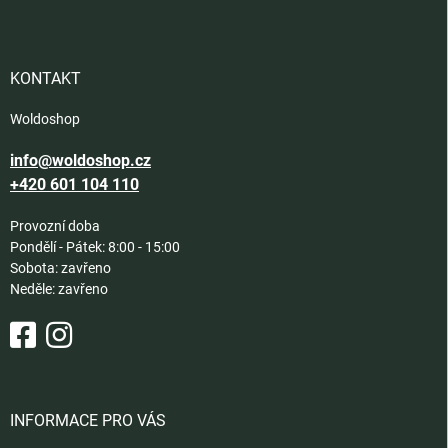
p
a
t
í
KONTAKT
Woldoshop
info@woldoshop.cz
+420 601 104 110
Provozní doba
Pondělí - Pátek: 8:00 - 15:00
Sobota: zavřeno
Neděle: zavřeno
INFORMACE PRO VÁS