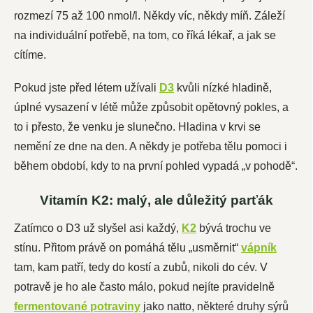
rozmezí 75 až 100 nmol/l. Někdy víc, někdy míň. Záleží
na individuální potřebě, na tom, co říká lékař, a jak se
cítíme.
Pokud jste před létem užívali
D3
kvůli nízké hladině,
úplné vysazení v létě může způsobit opětovný pokles, a
to i přesto, že venku je slunečno. Hladina v krvi se
nemění ze dne na den. A někdy je potřeba tělu pomoci i
během období, kdy to na první pohled vypadá „v pohodě“.
Vitamín K2: malý, ale důležitý parťák
Zatímco o D3 už slyšel asi každý,
K2
bývá trochu ve
stínu. Přitom právě on pomáhá tělu „usměrnit“
vápník
tam, kam patří, tedy do kostí a zubů, nikoli do cév. V
potravě je ho ale často málo, pokud nejíte pravidelně
fermentované potraviny
jako natto, některé druhy sýrů