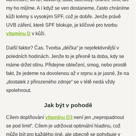
my ho míjíme. A i když se ven dostaneme, často chráníme
kůži krémy s vysokým SPF, což je dobře. Jenže právě
UVB záření, které SPF blokuje, je klíčové pro tvorbu
vitamínu D
v kůži.
Další faktor? Čas. Tvorba „déčka“ je nejefektivnější v
poledních hodinách. Jenže to je přesně ta doba, kdy se
máme držet stínu. Přidejme oblečení, smog, nebo prostě
fakt, že jedeme na dovolenou až v srpnu a je jasné, že na
„dostatek z přirozeného zdroje“ se v létě nedá vždy
spolehnout.
Jak být v pohodě
Cílem doplňování
vitamínu D3
není jen „nepropadnout
se pod limit“. Cílem je udržovat optimální hladinu, což
může být pro každého jiné, ale obecně se pohybuje v