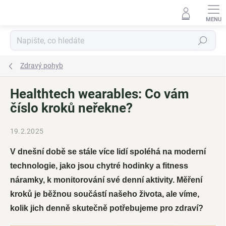
Přejít
na
obsah
Hledat
Zdravý pohyb
Healthtech wearables: Co vám
číslo kroků neřekne?
19.2.2025
V dnešní době se stále více lidí spoléhá na moderní
technologie, jako jsou chytré hodinky a fitness
náramky, k monitorování své denní aktivity. Měření
kroků je běžnou součástí našeho života, ale víme,
kolik jich denně skutečně potřebujeme pro zdraví?