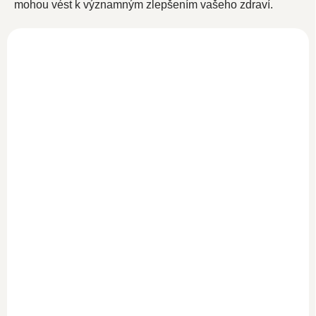
mohou vést k významným zlepšením vašeho zdraví.
Kolagen s kyselinou
hyaluronovou 500g
Hořčík Tri-Magnesium
SKLADEM
dicitrát 120 kapslí
1 099 Kč
955,70 Kč bez DPH
SKLADEM
549 Kč
Do košíku
477,40 Kč bez DPH
Proč si vybrat právě
Do košíku
Woldohealth Kolagen s