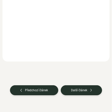
347,30 Kč bez DPH
Do košíku
Woldohealth přírodní vitamín
C je vyroben ze 100 %
extraktu aceroly, brazilské
třešně. Ta se...
Předchozí článek
Další článek