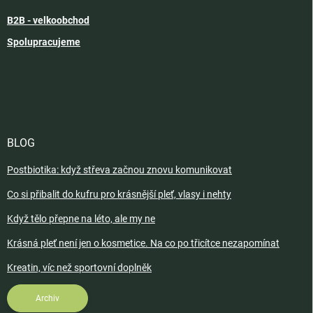
B2B - velkoobchod
Spolupracujeme
BLOG
Postbiotika: když střeva začnou znovu komunikovat
Co si přibalit do kufru pro krásnější pleť, vlasy i nehty
Když tělo přepne na léto, ale my ne
Krásná pleť není jen o kosmetice. Na co po třicítce nezapomínat
Kreatin, víc než sportovní doplněk
Archiv