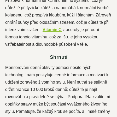
Přispívá k normální funkci imunitního systému, což je
důležité při fyzické zátěži a napomáhá k normální tvorbě
kolagenu, což prospívá kloubům, kůži i šlachám. Zároveň
chrání buňky před oxidačním stresem, což je důležité při
intenzivním cvičení.
Vitamín C
z aceroly je přírodní
formou tohoto vitamínu, což zajišťuje jeho vysokou
vstřebatelnost a dlouhodobé působení v těle.
Shrnutí
Monitorování denní aktivity pomocí nositelných
technologií nám poskytuje cenné informace a motivaci k
udržení zdravého životního stylu. Není nutné se striktně
držet hranice 10 000 kroků denně; důležité je najít
rovnováhu a pravidelně se hýbat. Podpora těla kvalitními
doplňky stravy může být součástí vyváženého životního
stylu. Pamatujte, že každý krok se počítá, a i malé změny