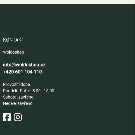
Z
á
p
a
t
í
KONTAKT
Woldoshop
info@woldoshop.cz
+420 601 104 110
Provozní doba
Pondělí - Pátek: 8:00 - 15:00
Sobota: zavřeno
Neděle: zavřeno