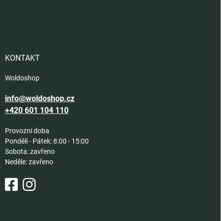
Z
á
p
a
t
í
KONTAKT
Woldoshop
info@woldoshop.cz
+420 601 104 110
Provozní doba
Pondělí - Pátek: 8:00 - 15:00
Sobota: zavřeno
Neděle: zavřeno