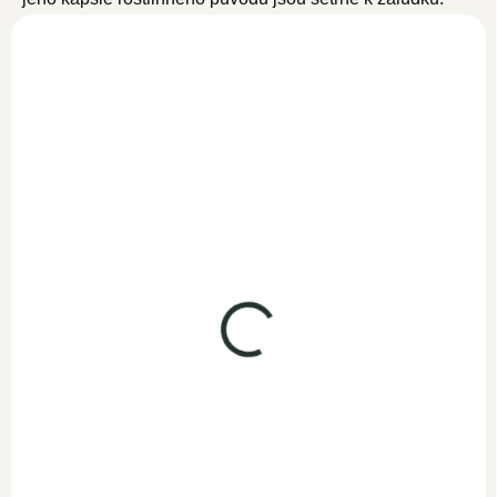
NOVINKA
Vitamín C 120 kapslí
SKLADEM
389 Kč
338,30 Kč bez DPH
Do košíku
Woldohealth přírodní vitamín