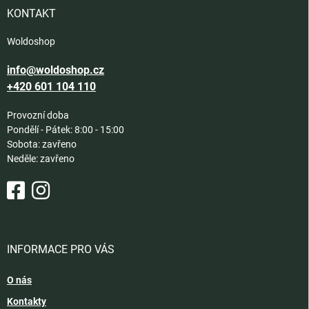
í
KONTAKT
Woldoshop
info@woldoshop.cz
+420 601 104 110
Provozní doba
Pondělí - Pátek: 8:00 - 15:00
Sobota: zavřeno
Neděle: zavřeno
INFORMACE PRO VÁS
O nás
Kontakty