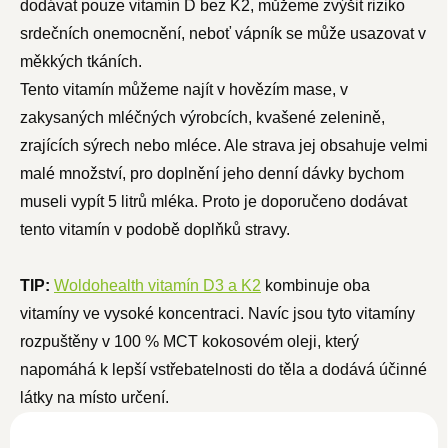
dodávat pouze vitamín D bez K2, můžeme zvýšit riziko
srdečních onemocnění, neboť vápník se může usazovat v
měkkých tkáních.
Tento vitamín můžeme najít v hovězím mase, v
zakysaných mléčných výrobcích, kvašené zelenině,
zrajících sýrech nebo mléce. Ale strava jej obsahuje velmi
malé množství, pro doplnění jeho denní dávky bychom
museli vypít 5 litrů mléka. Proto je doporučeno dodávat
tento vitamín v podobě doplňků stravy.
TIP:
Woldohealth vitamín D3 a K2
kombinuje oba
vitamíny ve vysoké koncentraci. Navíc jsou tyto vitamíny
rozpuštěny v 100 % MCT kokosovém oleji, který
napomáhá k lepší vstřebatelnosti do těla a dodává účinné
látky na místo určení.