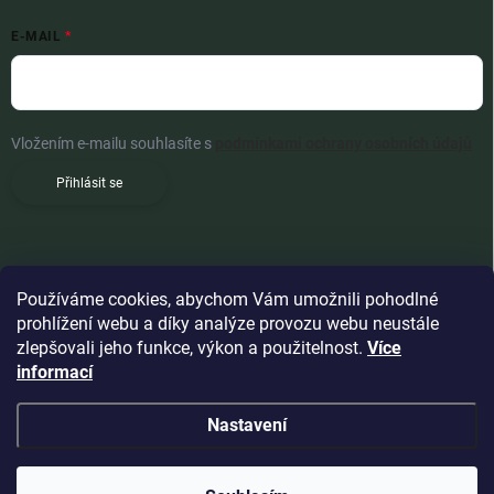
E-MAIL
Vložením e-mailu souhlasíte s
podmínkami ochrany osobních údajů
Přihlásit se
Používáme cookies, abychom Vám umožnili pohodlné
prohlížení webu a díky analýze provozu webu neustále
zlepšovali jeho funkce, výkon a použitelnost.
Více
informací
Nastavení
Copyright 2026
Woldoshop s.r.o.
. Všechna práva vyhrazena.