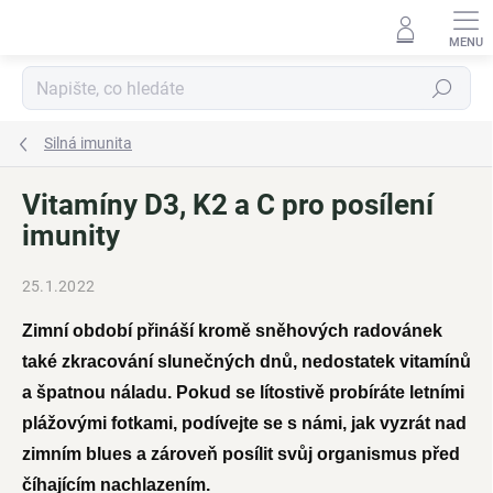
Přejít
na
obsah
Hledat
Silná imunita
Vitamíny D3, K2 a C pro posílení
imunity
25.1.2022
Zimní období přináší kromě sněhových radovánek
také zkracování slunečných dnů, nedostatek vitamínů
a špatnou náladu. Pokud se lítostivě probíráte letními
plážovými fotkami, podívejte se s námi, jak vyzrát nad
zimním blues a zároveň posílit svůj organismus před
číhajícím nachlazením.