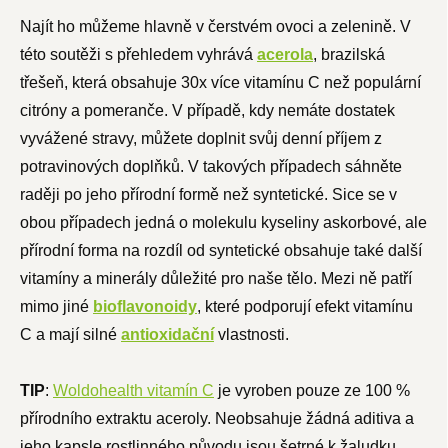
Najít ho můžeme hlavně v čerstvém ovoci a zelenině. V
této soutěži s přehledem vyhrává
acerola
, brazilská
třešeň, která obsahuje 30x více vitamínu C než populární
citróny a pomeranče. V případě, kdy nemáte dostatek
vyvážené stravy, můžete doplnit svůj denní příjem z
potravinových doplňků. V takových případech sáhněte
raději po jeho přírodní formě než syntetické. Sice se v
obou případech jedná o molekulu kyseliny askorbové, ale
přírodní forma na rozdíl od syntetické obsahuje také další
vitamíny a minerály důležité pro naše tělo. Mezi ně patří
mimo jiné
bioflavonoidy
, které podporují efekt vitamínu
C a mají silné
antioxidační
vlastnosti.
TIP
:
Woldohealth vitamín C
je vyroben pouze ze 100 %
přírodního extraktu aceroly. Neobsahuje žádná aditiva a
jeho kapsle rostlinného původu jsou šetrné k žaludku.