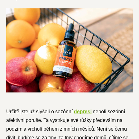
Určitě jste už slyšeli o sezónní
depresi
neboli sezónní
afektivní poruše. Ta vystrkuje své růžky především na
podzim a vrcholí během zimních měsíců. Není se čemu
divit, budíme se za tmy, za tmy chodíme domů, cítíme se