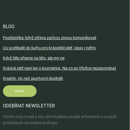
BLOG
Postbiotika: když střeva začnou znovu komunikovat
Co si přibalit do kufru pro krásnější pleť, vlasy i nehty
Když tělo přepne na léto, ale my ne
Krásná pleť není jen o kosmetice. Na co po třicítce nezapomínat
Kreatin, víc než sportovní doplněk
Archiv
ODEBÍRAT NEWSLETTER
Vložte svůj e-mail a my vám budeme zasílat informace o nových
produktech na našem e-shopu.