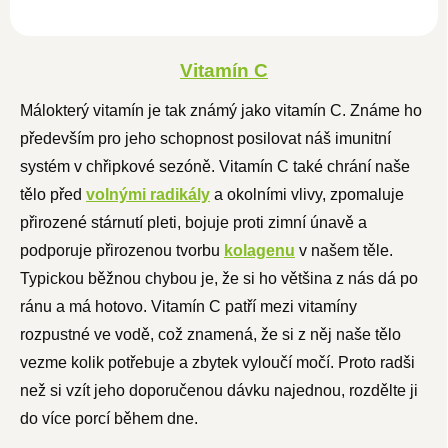
Vitamín C
Málokterý vitamín je tak známý jako vitamín C. Známe ho
především pro jeho schopnost posilovat náš imunitní
systém v chřipkové sezóně. Vitamín C také chrání naše
tělo před
volnými radikály
a okolními vlivy, zpomaluje
přirozené stárnutí pleti, bojuje proti zimní únavě a
podporuje přirozenou tvorbu
kolagenu
v našem těle.
Typickou běžnou chybou je, že si ho většina z nás dá po
ránu a má hotovo. Vitamín C patří mezi vitamíny
rozpustné ve vodě, což znamená, že si z něj naše tělo
vezme kolik potřebuje a zbytek vyloučí močí. Proto radši
než si vzít jeho doporučenou dávku najednou, rozdělte ji
do více porcí během dne.