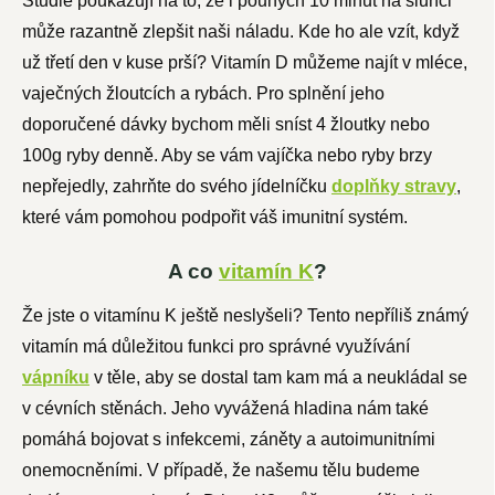
Studie poukazují na to, že i pouhých 10 minut na slunci
může razantně zlepšit naši náladu. Kde ho ale vzít, když
už třetí den v kuse prší? Vitamín D můžeme najít v mléce,
vaječných žloutcích a rybách. Pro splnění jeho
doporučené dávky bychom měli sníst 4 žloutky nebo
100g ryby denně. Aby se vám vajíčka nebo ryby brzy
nepřejedly, zahrňte do svého jídelníčku
doplňky stravy
,
které vám pomohou podpořit váš imunitní systém.
A co
vitamín K
?
Že jste o vitamínu K ještě neslyšeli? Tento nepříliš známý
vitamín má důležitou funkci pro správné využívání
vápníku
v těle, aby se dostal tam kam má a neukládal se
v cévních stěnách. Jeho vyvážená hladina nám také
pomáhá bojovat s infekcemi, záněty a autoimunitními
onemocněními. V případě, že našemu tělu budeme