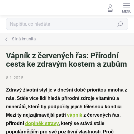
Přejít
na
obsah
Hledat
Silná imunita
Vápník z červených řas: Přírodní
cesta ke zdravým kostem a zubům
8.1.2025
Zdravý životní styl je v dnešní době prioritou mnoha z
nás. Stále více lidí hledá přírodní zdroje vitamínů a
minerálů, které by podpořily jejich tělesnou kondici.
Mezi ty nejzajímavější patří
vápník
z červených řas,
přírodní
doplněk stravy
, který se stává stále
populárnějším pro své pozitivní vlastnosti. Proč