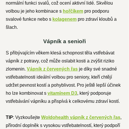
normální funkci svalů, což ocení aktivní lidé. Skvělou
volbou je jeho kombinace s
hořčíkem
pro podporu
svalové funkce nebo s
kolagenem
pro zdraví kloubů a
šlach
.
Vápník a senioři
S přibývajícím věkem klesá schopnost těla vstřebávat
vápník z potravy, což může oslabit kosti a zvýšit riziko
zlomenin.
Vápník z červených řas
je díky své snadné
vstřebatelnosti ideální volbou pro seniory, kteří chtějí
udržet pevnost kostí a pohyblivost. Pro ještě lepší účinek
ho lze kombinovat s
vitamínem D3
, který podporuje
vstřebávání vápníku a přispívá k celkovému zdraví kostí.
TIP
: Vyzkoušejte
Woldohealth vápník z červených řas
,
přírodní doplněk s vysokou vstřebatelností, který podpoří