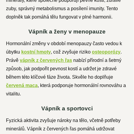
minerály, které společně podporují pevné kosti, zdravé
zuby, správný metabolismus a posílení imunity. Tento
doplněk tak pomáhá tělu fungovat v plné harmonii.
Vápník a ženy v menopauze
Hormonální změny v období menopauzy často vedou k
úbytku
kostní hmoty
, což zvyšuje riziko
osteoporózy
.
Právě
vápník z červených řas
nabízí přírodní a šetrný
způsob, jak podpořit pevnost kostí a udržet je zdravé
během této klíčové fáze života. Skvěle ho doplňuje
červená maca
, která podporuje hormonální rovnováhu a
vitalitu.
Vápník a sportovci
Fyzická aktivita zvyšuje nároky na tělo, včetně potřeby
minerálů. Vápník z červených řas pomáhá udržovat