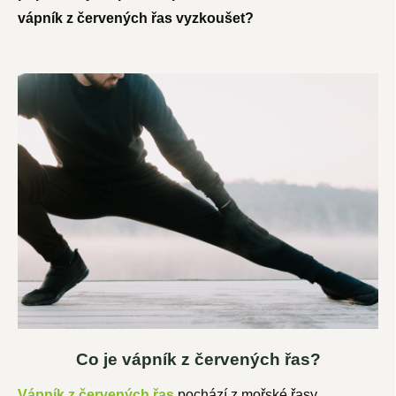
vápník z červených řas vyzkoušet?
Co je vápník z červených řas?
Vápník z červených řas
pochází z mořské řasy