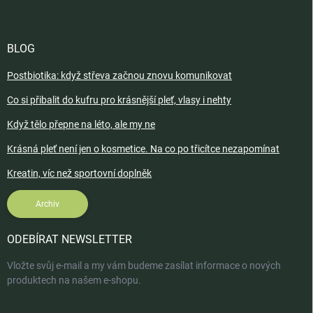
BLOG
Postbiotika: když střeva začnou znovu komunikovat
Co si přibalit do kufru pro krásnější pleť, vlasy i nehty
Když tělo přepne na léto, ale my ne
Krásná pleť není jen o kosmetice. Na co po třicítce nezapomínat
Kreatin, víc než sportovní doplněk
Archiv
ODEBÍRAT NEWSLETTER
Vložte svůj e-mail a my vám budeme zasílat informace o nových
produktech na našem e-shopu.