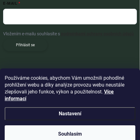
E-MAIL
Vložením e-mailu souhlasíte s
podmínkami ochrany osobních údajů
Přihlásit se
Používáme cookies, abychom Vám umožnili pohodlné
prohlížení webu a díky analýze provozu webu neustále
zlepšovali jeho funkce, výkon a použitelnost.
Více
informací
Nastavení
Copyright 2026
Woldoshop s.r.o.
. Všechna práva vyhrazena.
Souhlasím