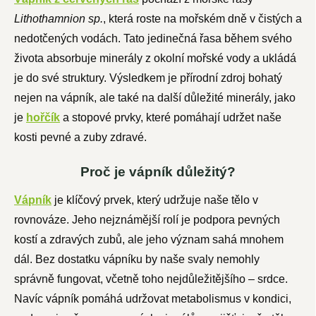
Lithothamnion sp.
, která roste na mořském dně v čistých a
nedotčených vodách. Tato jedinečná řasa během svého
života absorbuje minerály z okolní mořské vody a ukládá
je do své struktury. Výsledkem je přírodní zdroj bohatý
nejen na vápník, ale také na další důležité minerály, jako
je
hořčík
a stopové prvky, které pomáhají udržet naše
kosti pevné a zuby zdravé.
Proč je vápník důležitý?
Vápník
je klíčový prvek, který udržuje naše tělo v
rovnováze. Jeho nejznámější rolí je podpora pevných
kostí a zdravých zubů, ale jeho význam sahá mnohem
dál. Bez dostatku vápníku by naše svaly nemohly
správně fungovat, včetně toho nejdůležitějšího – srdce.
Navíc vápník pomáhá udržovat metabolismus v kondici,