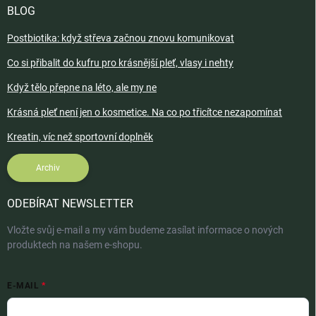
BLOG
Postbiotika: když střeva začnou znovu komunikovat
Co si přibalit do kufru pro krásnější pleť, vlasy i nehty
Když tělo přepne na léto, ale my ne
Krásná pleť není jen o kosmetice. Na co po třicítce nezapomínat
Kreatin, víc než sportovní doplněk
Archiv
ODEBÍRAT NEWSLETTER
Vložte svůj e-mail a my vám budeme zasílat informace o nových
produktech na našem e-shopu.
E-MAIL