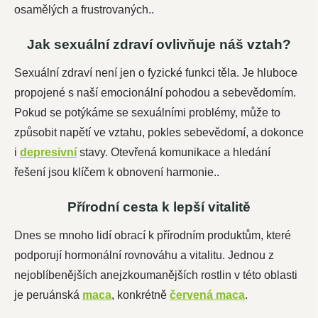
osamělých a frustrovaných..
Jak sexuální zdraví ovlivňuje náš vztah?
Sexuální zdraví není jen o fyzické funkci těla. Je hluboce
propojené s naší emocionální pohodou a sebevědomím.
Pokud se potýkáme se sexuálními problémy, může to
způsobit napětí ve vztahu, pokles sebevědomí, a dokonce
i
depresivní
stavy. Otevřená komunikace a hledání
řešení jsou klíčem k obnovení harmonie.
.
Přírodní cesta k lepší vitalitě
Dnes se mnoho lidí obrací k přírodním produktům, které
podporují hormonální rovnováhu a vitalitu. Jednou z
nejoblíbenějších a
nejzkoumanějších
rostlin v této oblasti
je peruánská
maca
, konkrétně
červená maca
.