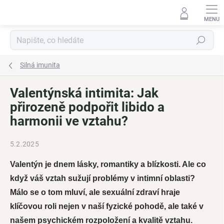
Přejít
na
obsah
Hledat
Silná imunita
Valentýnská intimita: Jak
přirozeně podpořit libido a
harmonii ve vztahu?
5.2.2025
Valentýn je dnem lásky, romantiky a blízkosti. Ale co
když váš vztah sužují problémy v intimní oblasti?
Málo se o tom mluví, ale sexuální zdraví hraje
klíčovou roli nejen v naší fyzické pohodě, ale také v
našem psychickém rozpoložení a kvalitě vztahu.