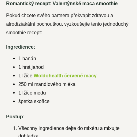
Romantický recept: Valentýnské maca smoothie
Pokud chcete svého partnera překvapit zdravou a
afrodiziakální pochoutkou, vyzkoušejte tento jednoduchý
smoothie recept:
Ingredience:
1 banán
1 hrst jahod
1 lžíce
Woldohealth červené macy
250 ml mandlového mléka
1 lžíce medu
špetka skořice
Postup:
Všechny ingredience dejte do mixéru a mixujte
dohladka.