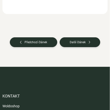
Předchozí článek
Další článek
Z
á
p
a
t
í
KONTAKT
Woldoshop