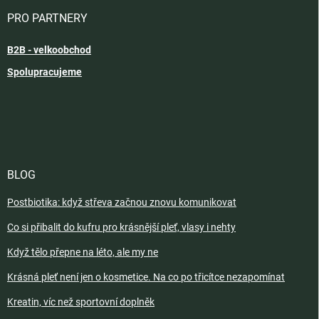
PRO PARTNERY
B2B - velkoobchod
Spolupracujeme
BLOG
Postbiotika: když střeva začnou znovu komunikovat
Co si přibalit do kufru pro krásnější pleť, vlasy i nehty
Když tělo přepne na léto, ale my ne
Krásná pleť není jen o kosmetice. Na co po třicítce nezapomínat
Kreatin, víc než sportovní doplněk