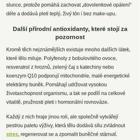
slunce, protože pomáhá zachovat „dovolenkové opálení“
déle a dodává pleti teplý, živý tón i bez make-upu.
Další přírodní antioxidanty, které stojí za
pozornost
Kromě těch nejznámějších existuje mnoho dalších látek,
které tělo miluje. Polyfenoly z bobulovitého ovoce,
resveratrol z hroznů, zelený čaj s katechiny nebo
koenzym Q10 podporují mitochondrie, malé energetické
elektrárny buněk. Pomáhají udržovat vysokou
životaschopnost organismu, a tak se podílí na celkové
vitalitě, pružnosti pleti i hormonální rovnováze.
Každý z nich hraje jinou roli, ale společně vytvářejí
pestrou paletu výživy, která tělu dodává sílu zvládnout
stres
, regenerovat se a zpomalit buněčné stárnutí.