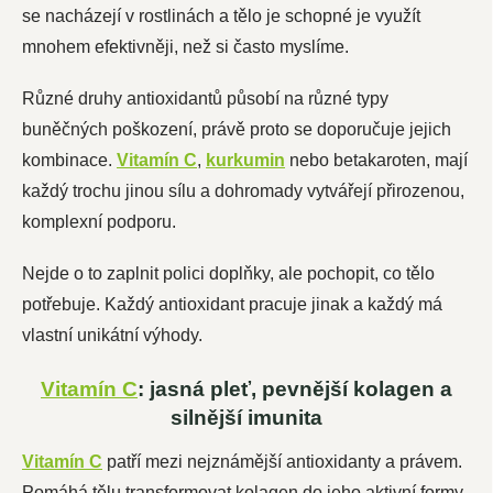
se nacházejí v rostlinách a tělo je schopné je využít
mnohem efektivněji, než si často myslíme.
Různé druhy antioxidantů působí na různé typy
buněčných poškození, právě proto se doporučuje jejich
kombinace.
Vitamín C
,
kurkumin
nebo betakaroten, mají
každý trochu jinou sílu a dohromady vytvářejí přirozenou,
komplexní podporu.
Nejde o to zaplnit polici doplňky, ale pochopit, co tělo
potřebuje. Každý antioxidant pracuje jinak a každý má
vlastní unikátní výhody.
Vitamín C
: jasná pleť, pevnější kolagen a
silnější imunita
Vitamín C
patří mezi nejznámější antioxidanty a právem.
Pomáhá tělu transformovat kolagen do jeho aktivní formy,