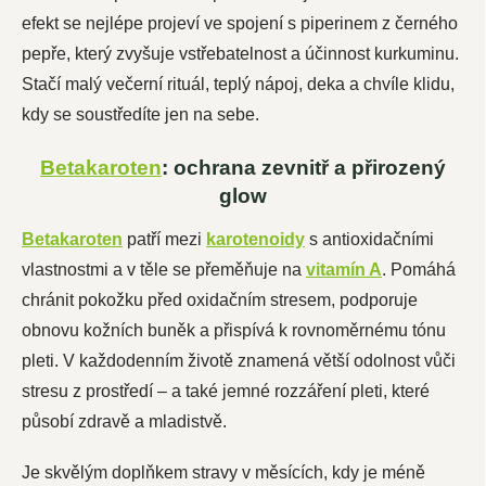
efekt se nejlépe projeví ve spojení s piperinem z černého
pepře, který zvyšuje vstřebatelnost a účinnost kurkuminu.
Stačí malý večerní rituál, teplý nápoj, deka a chvíle klidu,
kdy se soustředíte jen na sebe.
Betakaroten
: ochrana zevnitř a přirozený
glow
Betakaroten
patří mezi
karotenoidy
s antioxidačními
vlastnostmi a v těle se přeměňuje na
vitamín A
. Pomáhá
chránit pokožku před oxidačním stresem, podporuje
obnovu kožních buněk a přispívá k rovnoměrnému tónu
pleti. V každodenním životě znamená větší odolnost vůči
stresu z prostředí – a také jemné rozzáření pleti, které
působí zdravě a mladistvě.
Je skvělým doplňkem stravy v měsících, kdy je méně