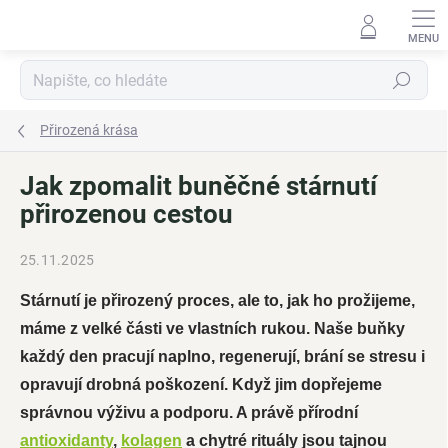
Přejít
na
obsah
Hledat
Přirozená krása
Jak zpomalit buněčné stárnutí
přirozenou cestou
25.11.2025
Stárnutí je přirozený proces, ale to, jak ho prožijeme,
máme z velké části ve vlastních rukou. Naše buňky
každý den pracují naplno, regenerují, brání se stresu i
opravují drobná poškození. Když jim dopřejeme
správnou výživu a podporu. A právě přírodní
antioxidanty
,
kolagen
a chytré rituály jsou tajnou