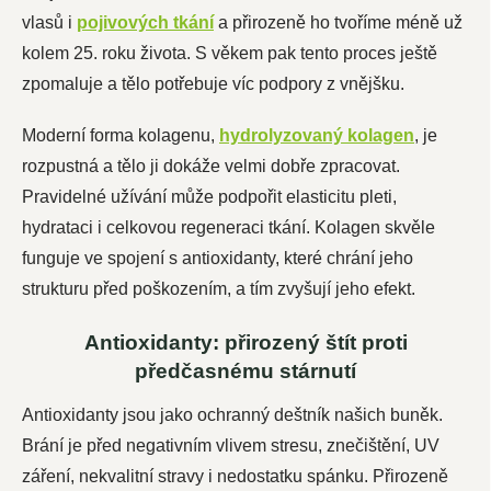
vlasů i
pojivových tkání
a přirozeně ho tvoříme méně už
kolem 25. roku života. S věkem pak tento proces ještě
zpomaluje a tělo potřebuje víc podpory z vnějšku.
Moderní forma kolagenu,
hydrolyzovaný kolagen
, je
rozpustná a tělo ji dokáže velmi dobře zpracovat.
Pravidelné užívání může podpořit elasticitu pleti,
hydrataci i celkovou regeneraci tkání. Kolagen skvěle
funguje ve spojení s antioxidanty, které chrání jeho
strukturu před poškozením, a tím zvyšují jeho efekt.
Antioxidanty: přirozený štít proti
předčasnému stárnutí
Antioxidanty jsou jako ochranný deštník našich buněk.
Brání je před negativním vlivem stresu, znečištění, UV
záření, nekvalitní stravy i nedostatku spánku. Přirozeně