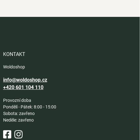
Z
á
p
a
t
í
KONTAKT
Woldoshop
info@woldoshop.cz
+420 601 104 110
Provozní doba
Pondělí - Pátek: 8:00 - 15:00
Sobota: zavřeno
Neděle: zavřeno