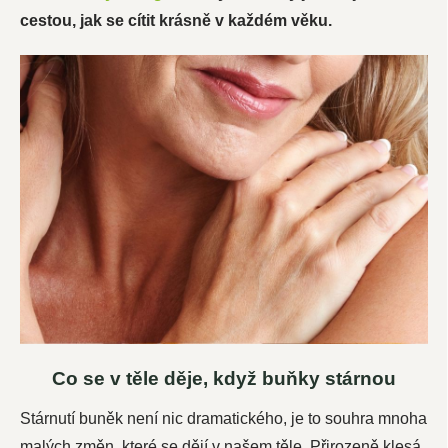
cestou, jak se cítit krásně v každém věku.
Co se v těle děje, když buňky stárnou
Stárnutí buněk není nic dramatického, je to souhra mnoha
malých změn, které se dějí v našem těle. Přirozeně klesá