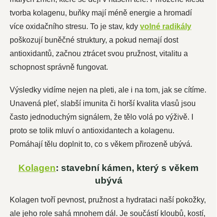
tvorba kolagenu, buňky mají méně energie a hromadí
více oxidačního stresu. To je stav, kdy
volné radikály
poškozují buněčné struktury, a pokud nemají dost
antioxidantů, začnou ztrácet svou pružnost, vitalitu a
schopnost správně fungovat.
Výsledky vidíme nejen na pleti, ale i na tom, jak se cítíme.
Unavená pleť, slabší imunita či horší kvalita vlasů jsou
často jednoduchým signálem, že tělo volá po výživě. I
proto se tolik mluví o antioxidantech a kolagenu.
Pomáhají tělu doplnit to, co s věkem přirozeně ubývá.
Kolagen
: stavební kámen, který s věkem
ubývá
Kolagen tvoří pevnost, pružnost a hydrataci naší pokožky,
ale jeho role sahá mnohem dál. Je součástí kloubů, kostí,