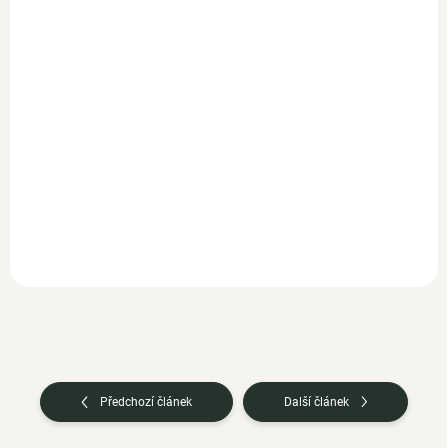
SKLADEM
389 Kč
590 Kč
347,30 Kč bez DPH
526,80 Kč bez DPH
Do košíku
Do košíku
Woldohealth přírodní vitamín
Beta karoten komplex 90
C je vyroben ze 100 %
kapslí – silný antioxidant a
extraktu aceroly, brazilské
předstupeň vitamínu A z
třešně. Ta se...
microřasy Dunaliella...
Předchozí článek
Další článek