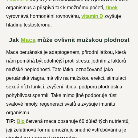
organismus a přispívá tak k možnému početí,
zinek
vyrovnává hormonální rovnováhu,
vitamín D
zvyšuje
hladinu testosteronu.
Jak
Maca
může ovlivnit mužskou plodnost
Maca peruánská je adaptogenem, přírodní látkou, která
nám pomáhá být odolnější proti stresu, jedním z faktorů
mužské neplodnosti. Tato látka, označovaná jako
peruánská viagra, má vliv na mužskou erekci, stimulaci
sexuálních funkcí, zvýšení libida, podporu plodnosti a
pohyblivost spermií. Také mimo jiné podporuje růst
svalové hmoty, regeneraci svalů a zvyšuje imunitu
organismu.
červená maca
obsahuje 60 důležitých nutrientů,
TIP:
Bio
její želatinová forma umožňuje snadné vstřebávání a je