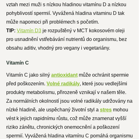
vztah mezi muži s nízkou hladinou vitamínu D a nízkou
pohyblivostí spermií. Vyvážená hladina vitaminu D tak
může napomoci při problémech s početím.
TIP:
Vitamín D3
je rozpuštěný v MCT kokosovém oleji
pro usnadnění vstřebávání nutrientů do organismu, bez
obsahu aditiv, vhodný pro vegany i vegetariány.
Vitamín C
Vitamín C jako silný
antioxidant
může ochránit spermie
před poškozením.
Volné radikály
, které jsou vedlejšími
produkty metabolismu, přirozeně vznikají v našem těle.
Za normálních okolností jsou volné radikály udržovány na
nízké hladině, ale uspěchaný životní styl a
stres
mohou
vést k jejich rapidnímu růstu, což může znamenat vyšší
riziko zánětu, chronických onemocnění a poškození
spermií. Vyvážená hladina vitamínu C pomáhá organismu