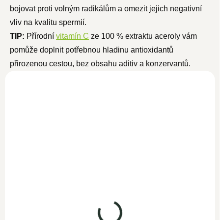
bojovat proti volným radikálům a omezit jejich negativní
vliv na kvalitu spermií.
TIP:
Přírodní
vitamín C
ze 100 % extraktu aceroly vám
pomůže doplnit potřebnou hladinu antioxidantů
přirozenou cestou, bez obsahu aditiv a konzervantů.
NOVINKA
Vitamín D3+K2 50ml
SKLADEM
990 Kč
860,90 Kč bez DPH
Do košíku
Prvotřídní kombinace vysoce
Vitamín C 120 kapslí
koncentrovaných vitamínů D3
SKLADEM
a K2. V pouhé jedné kapce z