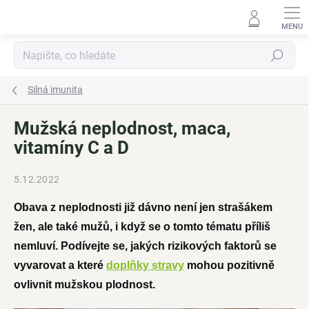
Přejít
na
obsah
Hledat
Silná imunita
Mužská neplodnost, maca,
vitamíny C a D
5.12.2022
Obava z neplodnosti již dávno není jen strašákem
žen, ale také mužů, i když se o tomto tématu příliš
nemluví. Podívejte se, jakých rizikových faktorů se
vyvarovat a které
doplňky stravy
mohou pozitivně
ovlivnit mužskou plodnost.