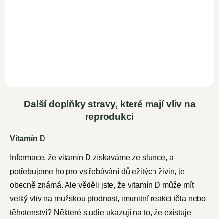
100 % bio červená
peruánská Maca, která se
považuje za superpotravinu
díky obsahu 60 různých...
Další doplňky stravy, které mají vliv na
reprodukci
Vitamín D
Informace, že vitamín D získáváme ze slunce, a
potřebujeme ho pro vstřebávání důležitých živin, je
obecně známá. Ale věděli jste, že vitamín D může mít
velký vliv na mužskou plodnost, imunitní reakci těla nebo
těhotenství? Některé studie ukazují na to, že existuje