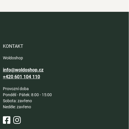
Z
á
p
a
t
í
KONTAKT
Woldoshop
info@woldoshop.cz
+420 601 104 110
Provozní doba
Pondělí - Pátek: 8:00 - 15:00
Sobota: zavřeno
Neděle: zavřeno