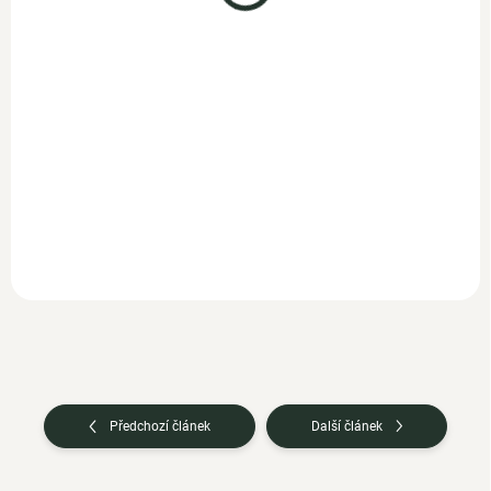
naší 50...
389 Kč
338,30 Kč bez DPH
Do košíku
Woldohealth přírodní vitamín
C je vyroben ze 100 %
extraktu aceroly, brazilské
třešně. Ta se...
Předchozí článek
Další článek