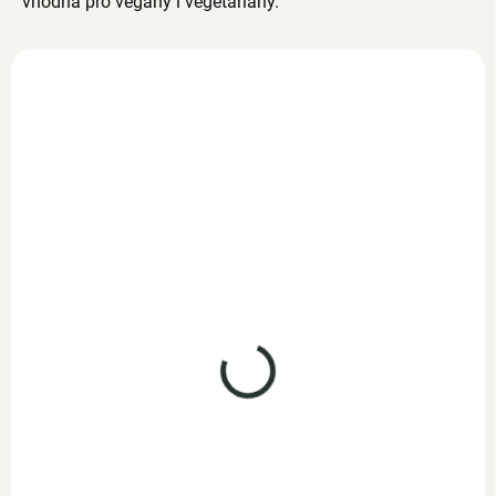
vhodná pro vegany i vegetariány.
NOVINKA
Vitamín D3 1000 IU
50ml
SKLADEM
359 Kč
312,20 Kč bez DPH
Maca červená BIO
Do košíku
prášek 300g
Doplněk stravy Vitamín D3
SKLADEM
1.000 I.E. pomáhá udržet
449 Kč
normální stav zubů a kostí,
390,40 Kč bez DPH
přispívá...
Do košíku