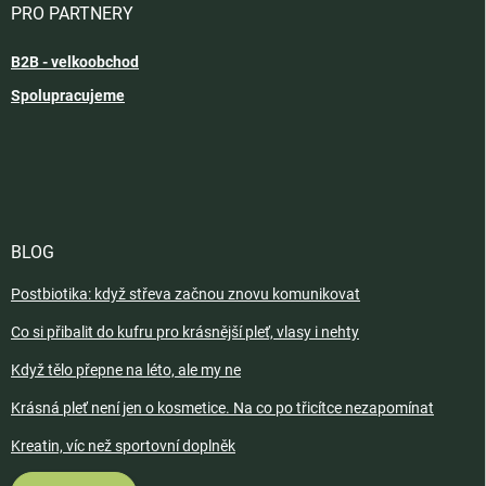
PRO PARTNERY
B2B - velkoobchod
Spolupracujeme
BLOG
Postbiotika: když střeva začnou znovu komunikovat
Co si přibalit do kufru pro krásnější pleť, vlasy i nehty
Když tělo přepne na léto, ale my ne
Krásná pleť není jen o kosmetice. Na co po třicítce nezapomínat
Kreatin, víc než sportovní doplněk