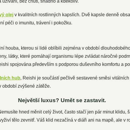
 užívání, bez chuti, snadno a kdekoliv.
ý olej
v kvalitních rostlinných kapslích. Dvě kapsle denně obsa
 péči o imunitu, trávení i pokožku.
ální houba, kterou si lidé oblíbili zejména v období dlouhodobé
geny, látky, které pomáhají organismu lépe zvládat náročné podmí
ishi spojována především s podporou duševního komfortu a pocit
lních hub
, Reishi je součástí pečlivě sestavené směsi vitálníc
v období zvýšené zátěže.
Největší luxus? Umět se zastavit.
emusíte hned měnit celý život, často stačí jen pár minut klidu, 
vyživí tělo zevnitř. Váš klid nezačíná v diáři ani na mapě, ale v 