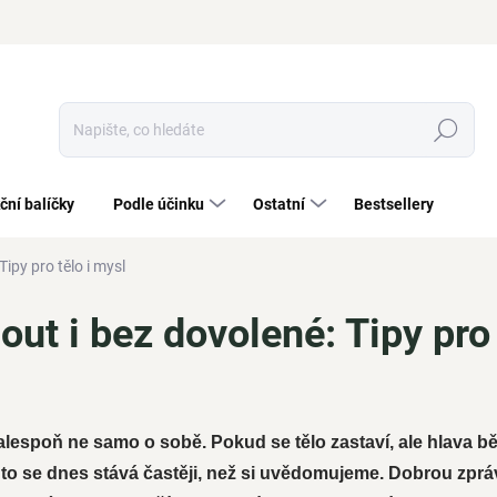
Hledat
ční balíčky
Podle účinku
Ostatní
Bestsellery
Tipy pro tělo i mysl
out i bez dovolené: Tipy pro 
espoň ne samo o sobě. Pokud se tělo zastaví, ale hlava bě
to se dnes stává častěji, než si uvědomujeme. Dobrou zpráv