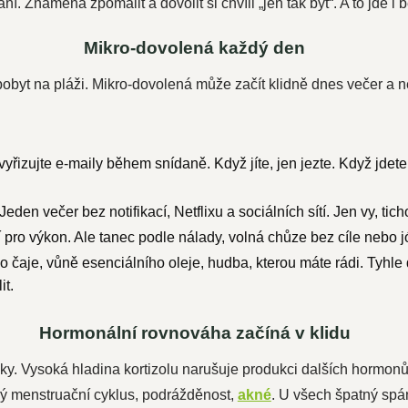
Znamená zpomalit a dovolit si chvíli „jen tak být“. A to jde i b
Mikro-dovolená každý den
obyt na pláži. Mikro-dovolená může začít klidně dnes večer a n
vyřizujte e-maily během snídaně. Když jíte, jen jezte. Když jde
 Jeden večer bez notifikací, Netflixu a sociálních sítí. Jen vy, tich
í pro výkon. Ale tanec podle nálady, volná chůze bez cíle nebo j
o čaje, vůně esenciálního oleje, hudba, kterou máte rádi. Tyhle d
it.
Hormonální rovnováha začíná v klidu
ky. Vysoká hladina kortizolu narušuje produkci dalších hormon
 menstruační cyklus, podrážděnost,
akné
. U všech špatný spá