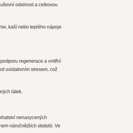
 duševní odolnost a celkovou
hie, kaší nebo teplého nápoje
podporu regenerace a vnitřní
d oxidativním stresem, což
ných látek.
 bohatství nenasycených
během náročnějších období. Ve