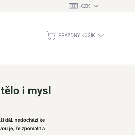
CZK
PRÁZDNÝ KOŠÍK
NÁKUPNÍ
KOŠÍK
tělo i mysl
ží dál, nedochází ke
ou je, že zpomalit a