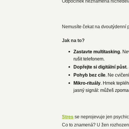
Odpočinek neznamená nicnedělání. 
Nemusíte čekat na dvoutýdenní p
Jak na to?
Zastavte multitasking
. Ne
rušit telefonem.
Dopřejte si digitální půst
.
Pohyb bez cíle
. Ne cvičen
Mikro-rituály
. Hrnek tepléh
jasný signál: můžeš zpomal
Stres
se neprojevuje jen psychic
Co to znamená? U žen rozhozený