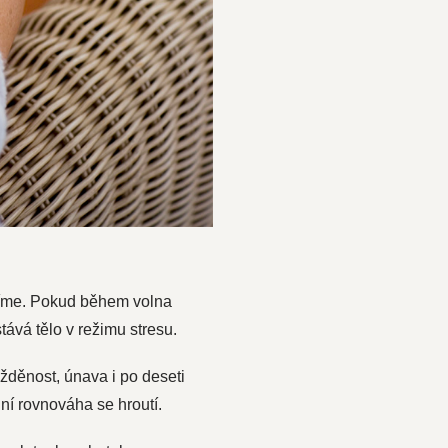
žníme. Pokud během volna
tává tělo v režimu stresu.
žděnost, únava i po deseti
lní rovnováha se hroutí.