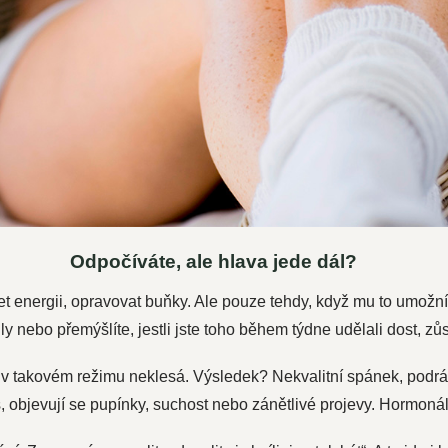
Odpočíváte, ale hlava jede dál?
jet energii, opravovat buňky. Ale pouze tehdy, když mu to umo
ly nebo přemýšlíte, jestli jste toho během týdne udělali dost, zůs
, v takovém režimu neklesá. Výsledek? Nekvalitní spánek, podrá
as, objevují se pupínky, suchost nebo zánětlivé projevy. Hormoná