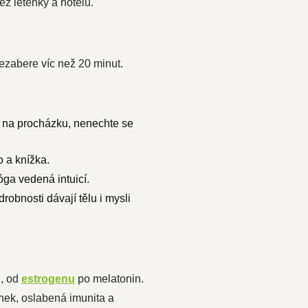
ez letenky a hotelu.
ezabere víc než 20 minut.
te na procházku, nenechte se
o a knížka.
óga vedená intuicí.
robnosti dávají tělu i mysli
ů, od
estrogenu
po melatonin.
nek, oslabená imunita a