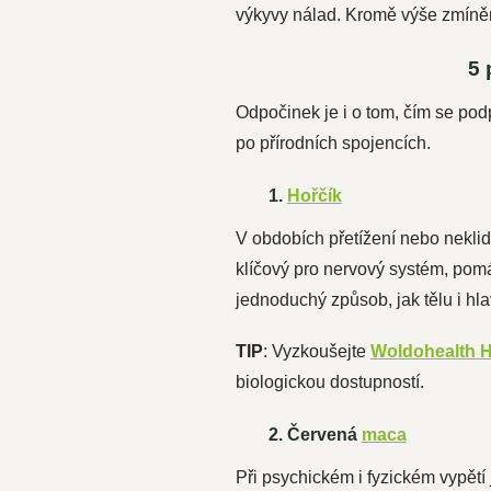
výkyvy nálad. Kromě výše zmíněný
5 
Odpočinek je i o tom, čím se pod
po přírodních spojencích.
1.
Hořčík
V obdobích přetížení nebo nekli
klíčový pro nervový systém, pomáh
jednoduchý způsob, jak tělu i hla
TIP
: Vyzkoušejte
Woldohealth H
biologickou dostupností.
2. Červená
maca
Při psychickém i fyzickém vypět