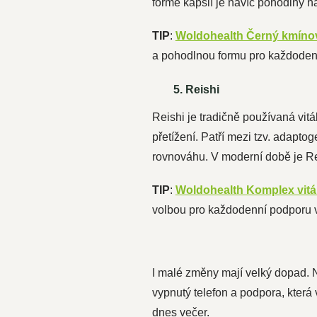
formě kapslí je navíc pohodlný na
TIP
:
Woldohealth Černý kmínov
a pohodlnou formu pro každodenní
5. Reishi
Reishi je tradičně používaná vit
přetížení. Patří mezi tzv. adapto
rovnováhu. V moderní době je Re
TIP
:
Woldohealth Komplex vitá
volbou pro každodenní podporu 
I malé změny mají velký dopad. N
vypnutý telefon a podpora, která 
dnes večer.