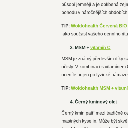
působí jemněji a je oblíbená zej
pohodu v náročnějších obdobích
TIP
:
Woldohealth Červená BIO
jako součást vašeho denního ritu
3. MSM +
vitamín C
MSM je známý především díky své
očisty. V kombinaci s vitamínem 
oceníte nejen po fyzické námaze, 
TIP
:
Woldohealth MSM + vitamí
4. Černý kmínový olej
Černý kmín patří mezi tradičně ce
mastných kyselin. Může být skvěl