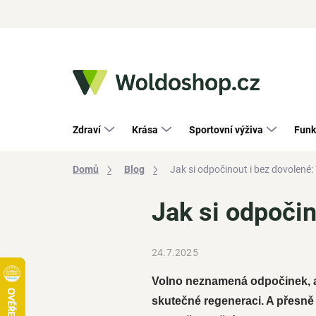
Přejít
na
obsah
Zdraví
Krása
Sportovní výživa
Funk
Domů
Blog
Jak si odpočinout i bez dovolené: 
Jak si odpočin
24.7.2025
Volno neznamená odpočinek, al
skutečné regeneraci. A přesně 