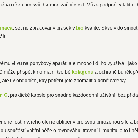
ména u žen pro svůj harmonizační efekt. Může podpořit vitalitu,
.
 maca
, šetrně zpracovaný prášek v
bio
kvalitě. Skvělý do smoot
álu.
mu vlivu na pohybový aparát, ale mnoho lidí ho využívá i jako 
C může přispět k normální tvorbě
kolagenu
a ochraně buněk pře
ale i v obdobích, kdy potřebujete zpomalit a dobít baterky.
n C
, praktické kapsle pro snadné každodenní užívání, bez přida
něné rostliny, jeho olej je oblíbený pro svou přirozenou sílu a
ou součástí vnitřní péče o rovnováhu, trávení i imunitu, a to i 