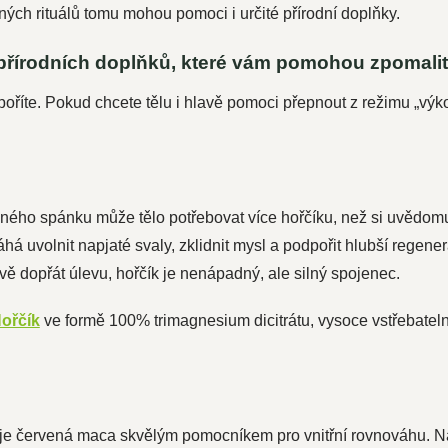
ch rituálů tomu mohou pomoci i určité přírodní doplňky.
přírodních doplňků, které vám pomohou zpomali
poříte. Pokud chcete tělu i hlavě pomoci přepnout z režimu „výk
dného spánku může tělo potřebovat více hořčíku, než si uvědomu
á uvolnit napjaté svaly, zklidnit mysl a podpořit hlubší regene
vě dopřát úlevu, hořčík je nenápadný, ale silný spojenec.
ořčík
ve formě 100% trimagnesium dicitrátu, vysoce vstřebateln
í je červená maca skvělým pomocníkem pro vnitřní rovnováhu. N