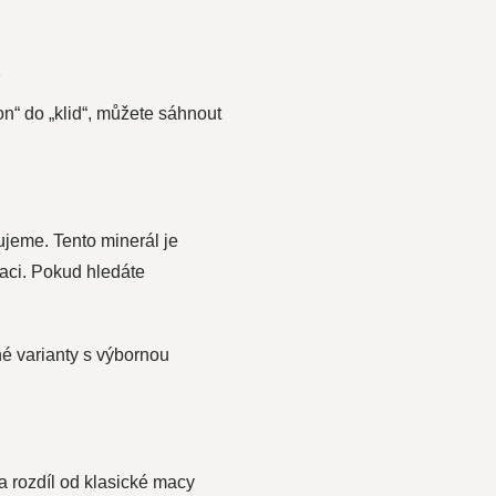
t
on“ do „klid“, můžete sáhnout
jeme. Tento minerál je
raci. Pokud hledáte
é varianty s výbornou
a rozdíl od klasické macy