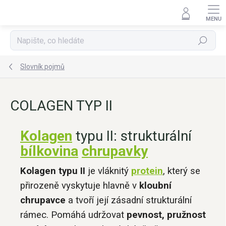
Přejít
na
obsah
Hledat
Slovník pojmů
COLAGEN TYP II
Kolagen
typu II: strukturální
bílkovina
chrupavky
Kolagen typu II
je vláknitý
protein
, který se
přirozeně vyskytuje hlavně v
kloubní
chrupavce
a tvoří její zásadní strukturální
rámec. Pomáhá udržovat
pevnost, pružnost