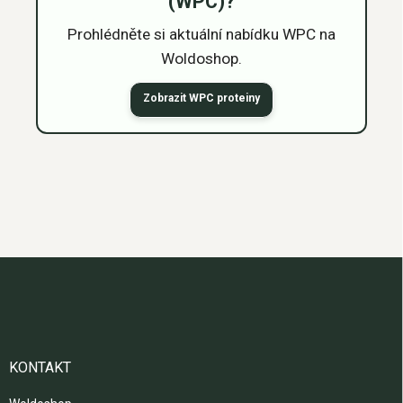
(WPC)?
Prohlédněte si aktuální nabídku WPC na
Woldoshop.
Zobrazit WPC proteiny
Z
á
p
a
t
í
KONTAKT