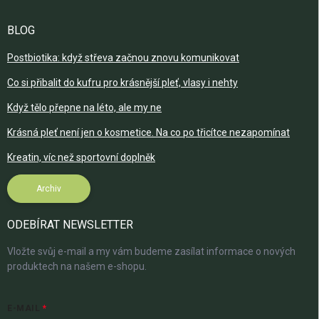
BLOG
Postbiotika: když střeva začnou znovu komunikovat
Co si přibalit do kufru pro krásnější pleť, vlasy i nehty
Když tělo přepne na léto, ale my ne
Krásná pleť není jen o kosmetice. Na co po třicítce nezapomínat
Kreatin, víc než sportovní doplněk
Archiv
ODEBÍRAT NEWSLETTER
Vložte svůj e-mail a my vám budeme zasílat informace o nových
produktech na našem e-shopu.
E-MAIL