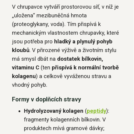
V chrupavce vytváří prostorovou síť, v níž je
„uložena“ mezibuněčná hmota
(proteoglykany, voda). Tím přispívá k
mechanickým vlastnostem chrupavky, které
jsou potřeba pro
hladký a plynulý pohyb
kloubů
. V přirozené výživě a životním stylu
má smysl dbát na
dostatek bílkovin,
vitaminu C
(ten
přispívá k normální tvorbě
kolagenu
) a celkově vyváženou stravu a
vhodný pohyb.
Formy v doplňcích stravy
Hydrolyzovaný kolagen
(
peptidy
):
fragmenty kolagenních bílkovin. V
produktech mívá gramové dávky;