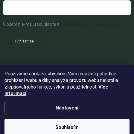
Vložením e-mailu souhlasíte s
podmínkami ochrany osobních
údajů
Přihlásit se
Používáme cookies, abychom Vám umožnili pohodlné
prohlížení webu a díky analýze provozu webu neustále
zlepšovali jeho funkce, výkon a použitelnost.
Více
informací
Nastavení
Copyright 2026
Woldoshop s.r.o.
. Všechna práva vyhrazena.
Souhlasím
Vytvořil Shoptet