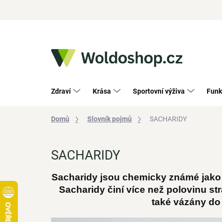
Přejít
na
obsah
Zdraví
Krása
Sportovní výživa
Funk
Domů
Slovník pojmů
SACHARIDY
SACHARIDY
Sacharidy jsou chemicky známé jako 
Sacharidy činí více než polovinu 
také vázány do 