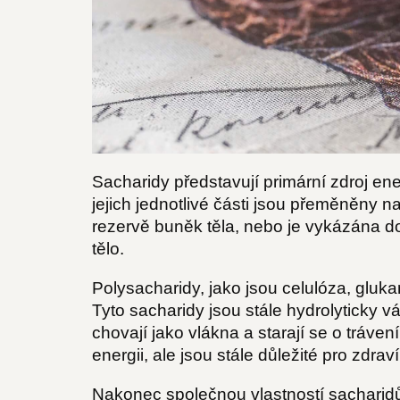
Sacharidy představují primární zdroj en
jejich jednotlivé části jsou přeměněny n
rezervě buněk těla, nebo je vykázána do
tělo.
Polysacharidy, jako jsou celulóza, gluka
Tyto sacharidy jsou stále hydrolyticky v
chovají jako vlákna a starají se o tráve
energii, ale jsou stále důležité pro zdraví
Nakonec společnou vlastností sacharidů 