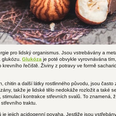
ergie pro lidský organismus. Jsou vstrebávány a meta
a glukózu.
Glukóza
je poté obvykle vyrovnávána tím,
 krevního řečiště. Živiny z potravy ve formě sachari
n, chitin a další látky rostlinného původu, jsou čast
ázány, takže je lidské tělo nedokáže rozložit a také s
ní, stimulací kontrakce střevních svalů. To znamená,
 střevního traktu.
je jejich acidogenní povaha. Jestliže jsou vstřebán