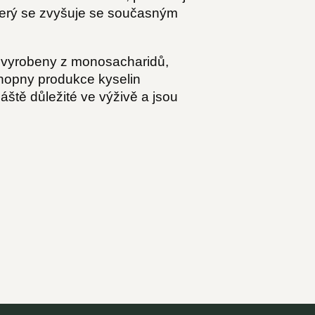
 který se zvyšuje se současným
t vyrobeny z monosacharidů,
chopny produkce kyselin
ště důležité ve výživě a jsou