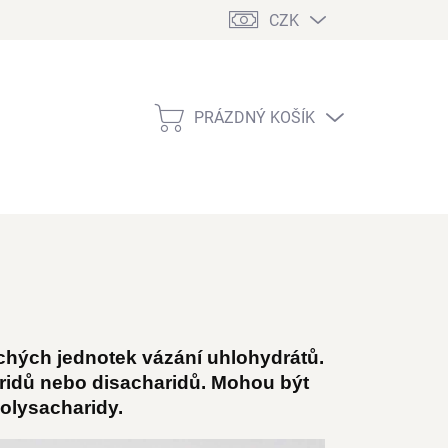
CZK
PRÁZDNÝ KOŠÍK
NÁKUPNÍ
KOŠÍK
chých jednotek vázání uhlohydrátů.
ridů nebo disacharidů. Mohou být
polysacharidy.