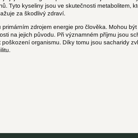
tonů. Tyto kyseliny jsou ve skutečnosti metabolitem,
ažuje za škodlivý zdraví.
u primárním zdrojem energie pro člověka. Mohou bý
losti na jejich původu. Při významném příjmu jsou s
 poškození organismu. Díky tomu jsou sacharidy zvlá
litu.