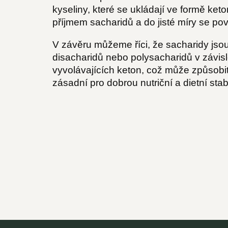
kyseliny, které se ukládají ve formě ke
příjmem sacharidů a do jisté míry se pov
V závěru můžeme říci, že sacharidy jso
disacharidů nebo polysacharidů v závis
vyvolávajících keton, což může způsobit
zásadní pro dobrou nutriční a dietní stabi
Z