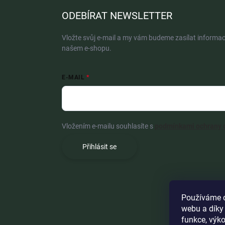
ODEBÍRAT NEWSLETTER
Vložte svůj e-mail a my vám budeme zasílat informa
našem e-shopu.
E-MAIL
Vložením e-mailu souhlasíte s
podmínkami ochrany 
Přihlásit se
Používáme c
webu a díky
funkce, výko