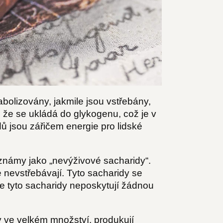
bolizovány, jakmile jsou vstřebány,
 že se ukládá do glykogenu, což je v
dů jsou zářičem energie pro lidské
o známy jako „nevýživové sacharidy“.
e nevstřebávají. Tyto sacharidy se
 že tyto sacharidy neposkytují žádnou
y ve velkém množství, produkují