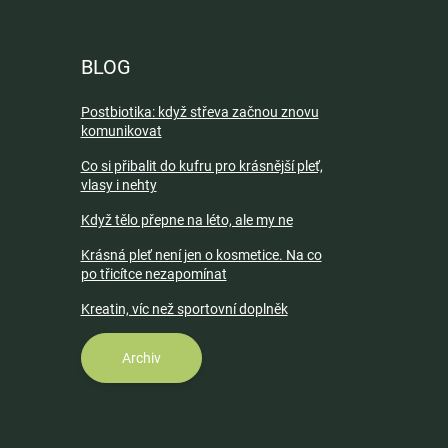
BLOG
Postbiotika: když střeva začnou znovu
komunikovat
Co si přibalit do kufru pro krásnější pleť,
vlasy i nehty
Když tělo přepne na léto, ale my ne
Krásná pleť není jen o kosmetice. Na co
po třicítce nezapomínat
Kreatin, víc než sportovní doplněk
Archiv