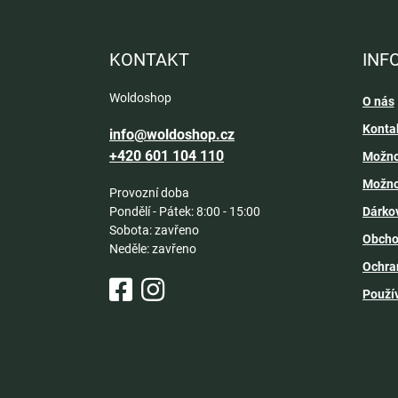
á
p
a
KONTAKT
INF
t
í
Woldoshop
O nás
Konta
info@woldoshop.cz
+420 601 104 110
Možno
Možno
Provozní doba
Pondělí - Pátek: 8:00 - 15:00
Dárko
Sobota: zavřeno
Obcho
Neděle: zavřeno
Ochra
Použí