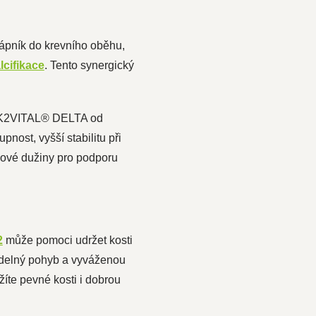
ápník do krevního oběhu,
lcifikace
. Tento synergický
7 K2VITAL® DELTA od
nost, vyšší stabilitu při
osové dužiny pro podporu
2
může pomoci udržet kosti
videlný pohyb a vyváženou
ržíte pevné kosti i dobrou