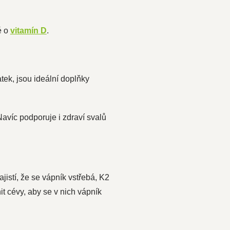
é o
vitamín D
.
tek, jsou ideální doplňky
Navíc podporuje i zdraví svalů
istí, že se vápník vstřebá, K2
it cévy, aby se v nich vápník