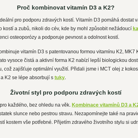
Proč kombinovat vitamín D3 a K2?
deální pro podporu zdravých kostí. Vitamín D3 pomáhá dostat v
o kostí a zubů, nikoli do cév, kde by mohl způsobit nežádoucí
ka
enci osteoporózy a podporuje pevnost a odolnost kostí.
ombinuje vitamín D3 s patentovanou formou vitamínu K2, MK
o vysoce čistá a aktivní forma K2 nabízí lepší biologickou dostup
, což zajišťuje optimální využití. Přidali jsme i MCT olej z kok
 a K2 se lépe absorbují s
tuky
.
Životní styl pro podporu zdravých kostí
 pro každého, bez ohledu na věk.
Kombinace vitamínů D3 a K
ostatek slunce nebo pestrou stravu. Nezapomínejte také na pra
istí kostem vše potřebné. Přijetím zdravého životního stylu si ud