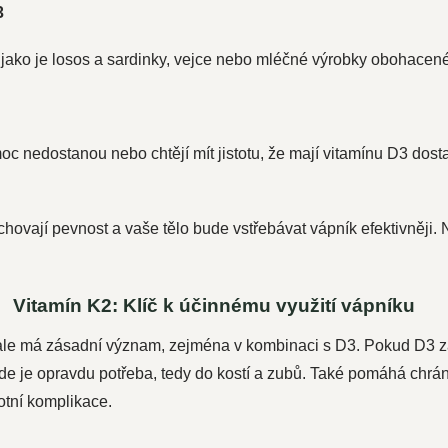
3
, jako je losos a sardinky, vejce nebo mléčné výrobky obohacen
oc nedostanou nebo chtějí mít jistotu, že mají vitamínu D3 dosta
chovají pevnost a vaše tělo bude vstřebávat vápník efektivněji. 
Vitamín K2: Klíč k účinnému využití vápníku
 ale má zásadní význam, zejména v kombinaci s D3. Pokud D3 zaj
kde je opravdu potřeba, tedy do kostí a zubů. Také pomáhá chrán
tní komplikace.