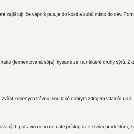
teré zajišťují, že vápník putuje do kostí a zubů místo do cév. P
.
 natto (fermentovaná sója), kysané zelí a některé druhy sýrů. Zk
d zvířat krmených trávou jsou také dobrým zdrojem vitamínu K2.
vaných potravin nebo nemáte přístup k čerstvým produktům, zv