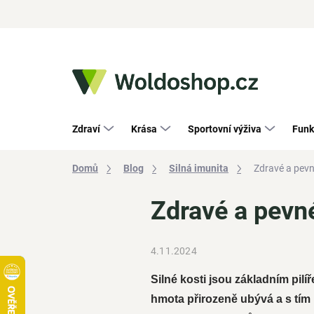
Přejít
na
obsah
Zdraví
Krása
Sportovní výživa
Funk
Domů
Blog
Silná imunita
Zdravé a pevn
Zdravé a pevn
4.11.2024
Silné kosti jsou základním pilí
hmota přirozeně ubývá a s tím 