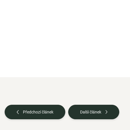
651,3
Vysoc
vitam
formě
němec
Předchozí článek
Další článek