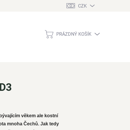
CZK
PRÁZDNÝ KOŠÍK
NÁKUPNÍ
KOŠÍK
 D3
ibývajícím věkem ale kostní
ivota mnoha Čechů. Jak tedy