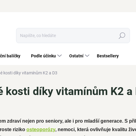
Hledat
ční balíčky
Podle účinku
Ostatní
Bestsellery
é kosti díky vitamínům K2 a D3
é kosti díky vitamínům K2 a
řem zdraví nejen pro seniory, ale i pro mladší generace. S př
roste riziko
osteoporózy
, nemoci, která ovlivňuje kvalitu ž