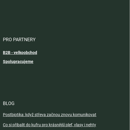
PRO PARTNERY
B2B - velkoobchod
Spolupracujeme
BLOG
Postbiotika: když střeva začnou znovu komunikovat
Co si přibalit do kufru pro krásnější pleť, vlasy i nehty