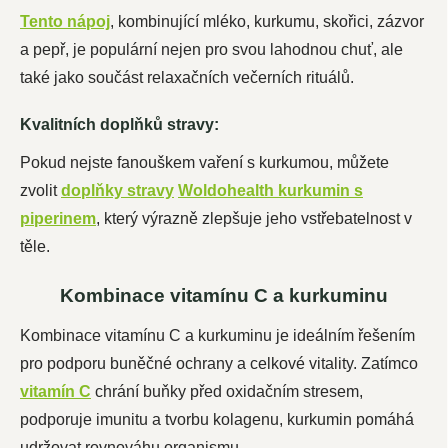
Tento nápoj
, kombinující mléko, kurkumu, skořici, zázvor
a pepř, je populární nejen pro svou lahodnou chuť, ale
také jako součást relaxačních večerních rituálů.
Kvalitních doplňků stravy:
Pokud nejste fanouškem vaření s kurkumou, můžete
zvolit
doplňky stravy
Woldohealth kurkumin s
piperinem
, který výrazně zlepšuje jeho vstřebatelnost v
těle.
Kombinace vitamínu C a kurkuminu
Kombinace vitamínu C a kurkuminu je ideálním řešením
pro podporu buněčné ochrany a celkové vitality. Zatímco
vitamín C
chrání buňky před oxidačním stresem,
podporuje imunitu a tvorbu kolagenu, kurkumin pomáhá
udržovat rovnováhu organismu.