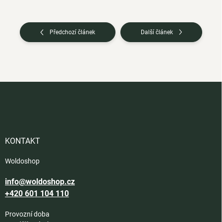
Předchozí článek
Další článek
Z
á
p
a
t
í
KONTAKT
Woldoshop
info@woldoshop.cz
+420 601 104 110
Provozní doba