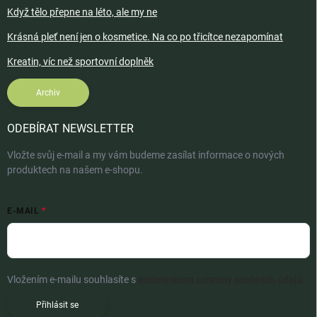
Když tělo přepne na léto, ale my ne
Krásná pleť není jen o kosmetice. Na co po třicítce nezapomínat
Kreatin, víc než sportovní doplněk
Archiv
ODEBÍRAT NEWSLETTER
Vložte svůj e-mail a my vám budeme zasílat informace o nových
produktech na našem e-shopu.
E-MAIL
Vložením e-mailu souhlasíte s
podmínkami ochrany osobních údajů
Přihlásit se