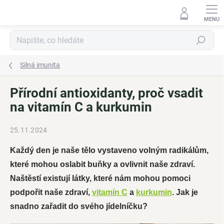
Přejít
na
obsah
Hledat
Silná imunita
Přírodní antioxidanty, proč vsadit
na vitamín C a kurkumin
25.11.2024
Každý den je naše tělo vystaveno volným radikálům,
které mohou oslabit buňky a ovlivnit naše zdraví.
Naštěstí existují látky, které nám mohou pomoci
podpořit naše zdraví,
vitamín C
a
kurkumin
. Jak je
snadno zařadit do svého jídelníčku?