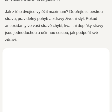
Jak z této dvojice vytěžit maximum? Dopřejte si pestrou
stravu, pravidelný pohyb a zdravý životní styl. Pokud
antioxidanty ve vaší stravě chybí, kvalitní doplňky stravy
jsou jednoduchou a účinnou cestou, jak podpořit své
zdraví.
Kurkumin s piperinem
120 kapslí
Zlaté mléko kurkuma
SKLADEM