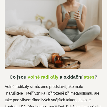
Co jsou
volné radikály
a oxidační
stres
?
Volné radikály si můžeme představit jako malé
"narušitele", kteří vznikají přirozeně při metabolismu, ale
také pod vlivem škodlivých vnějších faktorů, jako je
kouření, UV záření nebo znečištění. Když jejich množství