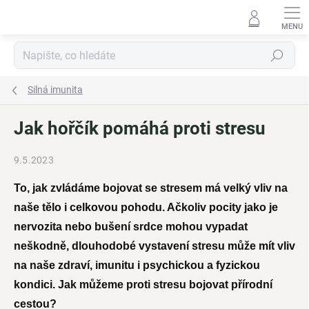
Přejít
na
obsah
Hledat
Silná imunita
Jak hořčík pomáhá proti stresu
9.5.2023
To, jak zvládáme bojovat se stresem má velký vliv na
naše tělo i celkovou pohodu. Ačkoliv pocity jako je
nervozita nebo bušení srdce mohou vypadat
neškodně, dlouhodobé vystavení stresu může mít vliv
na naše zdraví, imunitu i psychickou a fyzickou
kondici. Jak můžeme proti stresu bojovat přírodní
cestou?