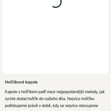
495 Kč bez DPH
SKLADEM
549 Kč
Do košíku
477,40 Kč bez DPH
Hořčíkový olej vysoké kvality
Do košíku
z čistě přírodního zdroje
Zechstein. Magnesiový olej...
Woldohealth 100 % hořčík ve
formě vysoce účinného tri-
magnesium dicitrátu. Tato
forma se...
Hořčíkové kapsle
Kapsle s hořčíkem patří mezi nejpopulárnější metody, jak
rychle dodat hořčík do našeho těla. Nejvíce hořčíku
potřebujeme právě v době, kdy se nejvíce stresujeme