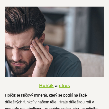
Hořčík
a
stres
Hořčík je klíčový minerál, který se podílí na řadě
důležitých funkcí v našem těle. Hraje důležitou roli v
podpoře metabolismu, zdravého srdce, cév, imunitního