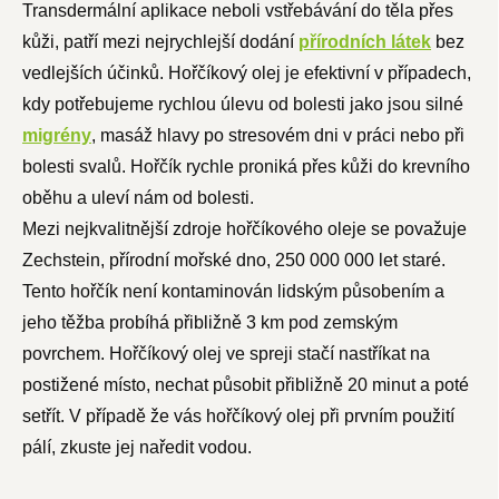
Transdermální aplikace neboli vstřebávání do těla přes
kůži, patří mezi nejrychlejší dodání
přírodních látek
bez
vedlejších účinků. Hořčíkový olej je efektivní v případech,
kdy potřebujeme rychlou úlevu od bolesti jako jsou silné
migrény
, masáž hlavy po stresovém dni v práci nebo při
bolesti svalů. Hořčík rychle proniká přes kůži do krevního
oběhu a uleví nám od bolesti.
Mezi nejkvalitnější zdroje hořčíkového oleje se považuje
Zechstein, přírodní mořské dno, 250 000 000 let staré.
Tento hořčík není kontaminován lidským působením a
jeho těžba probíhá přibližně 3 km pod zemským
povrchem. Hořčíkový olej ve spreji stačí nastříkat na
postižené místo, nechat působit přibližně 20 minut a poté
setřít. V případě že vás hořčíkový olej při prvním použití
pálí, zkuste jej naředit vodou.