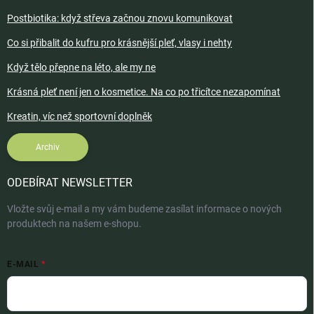
Postbiotika: když střeva začnou znovu komunikovat
Co si přibalit do kufru pro krásnější pleť, vlasy i nehty
Když tělo přepne na léto, ale my ne
Krásná pleť není jen o kosmetice. Na co po třicítce nezapomínat
Kreatin, víc než sportovní doplněk
Archiv
ODEBÍRAT NEWSLETTER
Vložte svůj e-mail a my vám budeme zasílat informace o nových
produktech na našem e-shopu.
E-MAIL