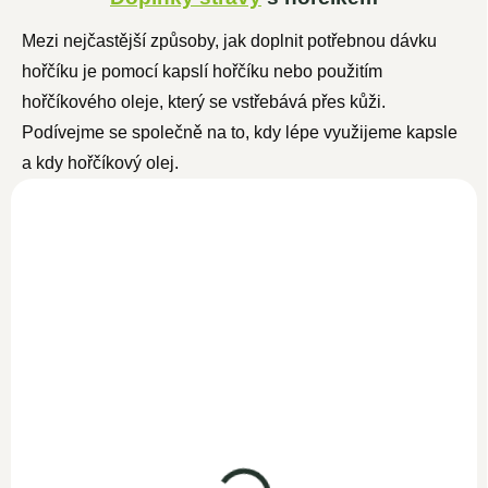
Mezi nejčastější způsoby, jak doplnit potřebnou dávku
hořčíku je pomocí kapslí hořčíku nebo použitím
hořčíkového oleje, který se vstřebává přes kůži.
Podívejme se společně na to, kdy lépe využijeme kapsle
a kdy hořčíkový olej.
NOVINKA
Hořčíkový olej 1000ml
SKLADEM
Hořčík Tri-Magnesium
599 Kč
dicitrát 120 kapslí