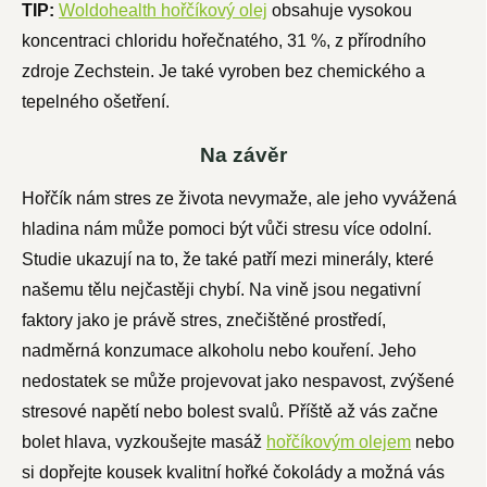
TIP:
Woldohealth hořčíkový olej
obsahuje vysokou
koncentraci chloridu hořečnatého, 31 %, z přírodního
zdroje Zechstein. Je také vyroben bez chemického a
tepelného ošetření.
Na závěr
Hořčík nám stres ze života nevymaže, ale jeho vyvážená
hladina nám může pomoci být vůči stresu více odolní.
Studie ukazují na to, že také patří mezi minerály, které
našemu tělu nejčastěji chybí. Na vině jsou negativní
faktory jako je právě stres, znečištěné prostředí,
nadměrná konzumace alkoholu nebo kouření. Jeho
nedostatek se může projevovat jako nespavost, zvýšené
stresové napětí nebo bolest svalů. Příště až vás začne
bolet hlava, vyzkoušejte masáž
hořčíkovým olejem
nebo
si dopřejte kousek kvalitní hořké čokolády a možná vás