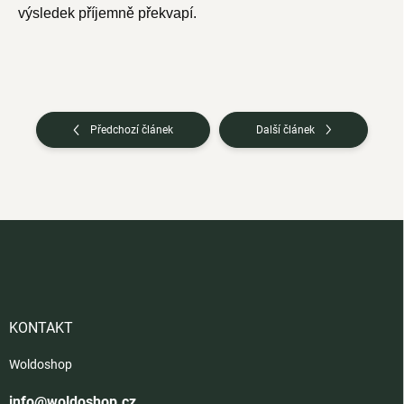
výsledek příjemně překvapí.
Předchozí článek
Další článek
Z
á
p
a
t
í
KONTAKT
Woldoshop
info@woldoshop.cz