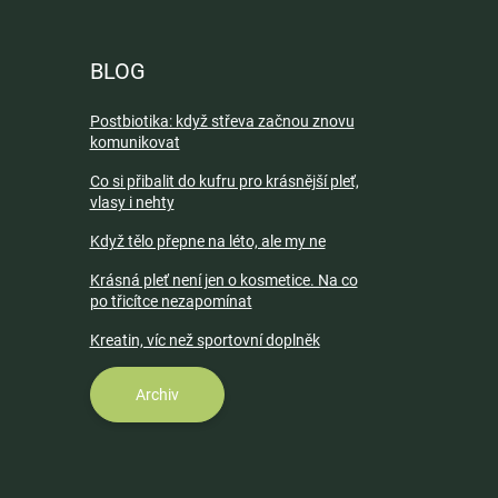
BLOG
Postbiotika: když střeva začnou znovu
komunikovat
Co si přibalit do kufru pro krásnější pleť,
vlasy i nehty
Když tělo přepne na léto, ale my ne
Krásná pleť není jen o kosmetice. Na co
po třicítce nezapomínat
Kreatin, víc než sportovní doplněk
Archiv