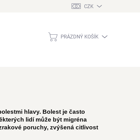
CZK
PRÁZDNÝ KOŠÍK
NÁKUPNÍ
KOŠÍK
olestmi hlavy. Bolest je často
některých lidí může být migréna
zrakové poruchy, zvýšená citlivost