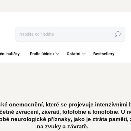
Hledat
ční balíčky
Podle účinku
Ostatní
Bestsellery
ké onemocnění, které se projevuje intenzivními b
etně zvracení, závratí, fotofobie a fonofobie. U 
bé neurologické příznaky, jako je ztráta paměti, 
na zvuky a závratě.