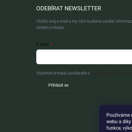
ODEBÍRAT NEWSLETTER
Vložte svůj e-mail a my vám budeme zasílat informa
našem e-shopu.
E-MAIL
Vložením e-mailu souhlasíte s
podmínkami ochrany 
Přihlásit se
Používáme c
webu a díky
funkce, výko