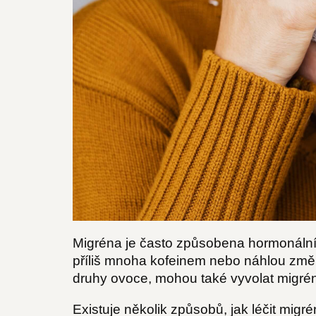
Migréna je často způsobena hormonální
příliš mnoha kofeinem nebo náhlou změno
druhy ovoce, mohou také vyvolat migrénu
Existuje několik způsobů, jak léčit migré