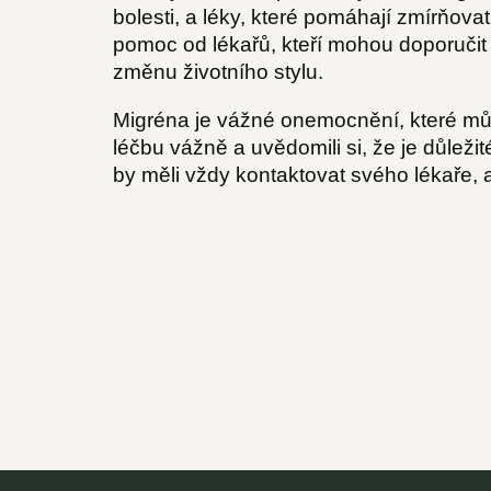
bolesti, a léky, které pomáhají zmírňov
pomoc od lékařů, kteří mohou doporučit n
změnu životního stylu.
Migréna je vážné onemocnění, které může 
léčbu vážně a uvědomili si, že je důležit
by měli vždy kontaktovat svého lékaře, ab
Z