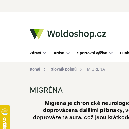
Přejít
na
obsah
Zdraví
Krása
Sportovní výživa
Funk
Domů
Slovník pojmů
MIGRÉNA
MIGRÉNA
Migréna je chronické neurologic
doprovázena dalšími příznaky, vč
doprovázena aura, což jsou krátkodo