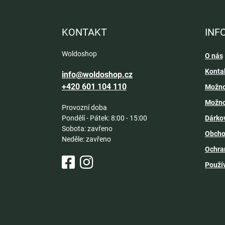
á
p
a
KONTAKT
INF
t
í
Woldoshop
O nás
Konta
info@woldoshop.cz
+420 601 104 110
Možno
Možno
Provozní doba
Pondělí - Pátek: 8:00 - 15:00
Dárko
Sobota: zavřeno
Obcho
Neděle: zavřeno
Ochra
Použí