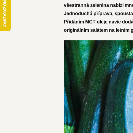
všestranná zelenina nabízí mn
Jednoduchá příprava, spousta v
Přidáním MCT oleje navíc dodát
originálním salátem na letním g