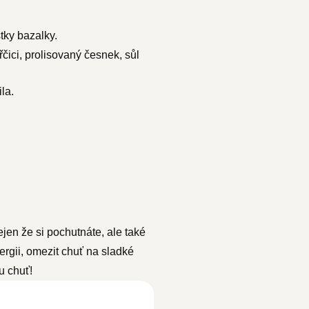
stky bazalky.
čici, prolisovaný česnek, sůl
la.
ejen že si pochutnáte, ale také
rgii, omezit chuť na sladké
u chuť!