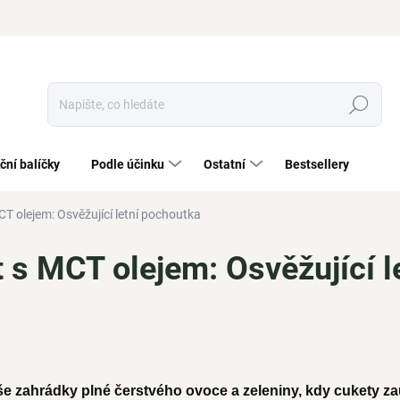
Hledat
ční balíčky
Podle účinku
Ostatní
Bestsellery
T olejem: Osvěžující letní pochoutka
 s MCT olejem: Osvěžující l
 zahrádky plné čerstvého ovoce a zeleniny, kdy cukety zau