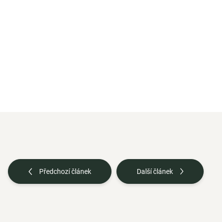
Do košíku
C8 MCT olej
Kyselina kaprylová
z
kokosového oleje s čistotou více
než 99%. Čistý olej C8, který...
Předchozí článek
Další článek