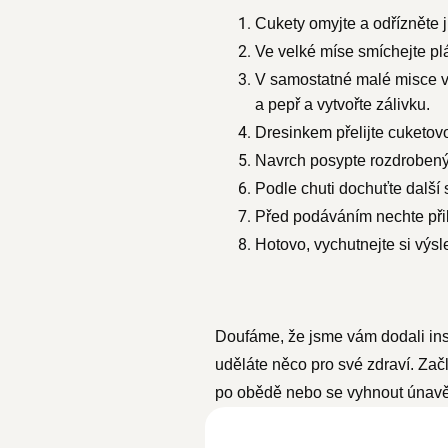
Cukety omyjte a odřízněte j
Ve velké míse smíchejte plát
V samostatné malé misce vyš
a pepř a vytvořte zálivku.
Dresinkem přelijte cuketov
Navrch posypte rozdrobený
Podle chuti dochuťte další 
Před podáváním nechte přib
Hotovo, vychutnejte si výs
Doufáme, že jsme vám dodali inspi
uděláte něco pro své zdraví. Za
po obědě nebo se vyhnout únavě p