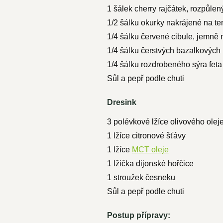
1 šálek cherry rajčátek, rozpůlen
1/2 šálku okurky nakrájené na te
1/4 šálku červené cibule, jemně
1/4 šálku čerstvých bazalkových 
1/4 šálku rozdrobeného sýra feta
Sůl a pepř podle chuti
Dresink
3 polévkové lžíce olivového olej
1 lžíce citronové šťávy
1 lžíce
MCT oleje
1 lžička dijonské hořčice
1 stroužek česneku
Sůl a pepř podle chuti
Postup přípravy: