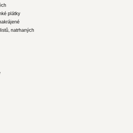
ých
nké plátky
 nakrájené
listů, natrhaných
e