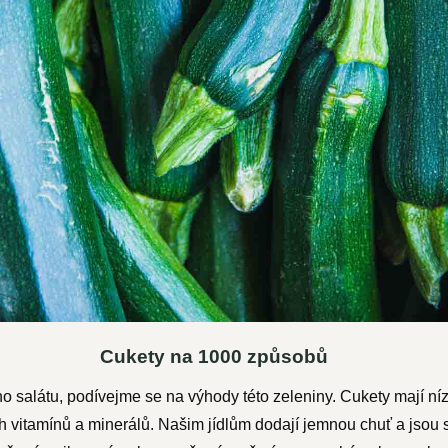
Cukety na 1000 způsobů
ho salátu, podívejme se na výhody této zeleniny. Cukety mají níz
h vitamínů a minerálů. Našim jídlům dodají jemnou chuť a jsou