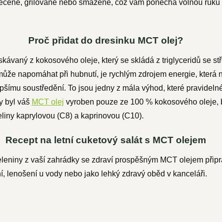
ečené, grilované nebo smažené, což vám ponechá volnou ruku p
Proč přidat do dresinku MCT olej?
ískávaný z kokosového oleje, který se skládá z triglyceridů se
 může napomáhat při hubnutí, je rychlým zdrojem energie, která 
ímu soustředění. To jsou jedny z mála výhod, které pravidelné
by byl váš
MCT olej
vyroben pouze ze 100 % kokosového oleje, b
eliny kaprylovou (C8)
a
kaprinovou (C10).
Recept na letní cuketový salát s MCT olejem
zeleniny z vaší zahrádky se zdraví prospěšným MCT olejem přip
vání, lenošení u vody nebo jako lehký zdravý oběd v kanceláři.