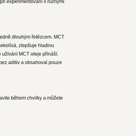
ři experimentování s různými
 středně dlouhým řetězcem. MCT
nekolísá, zlepšuje hladinu
 užívání MCT oleje přináší.
ez aditiv a obsahoval pouze
ravíte během chvilky a můžete