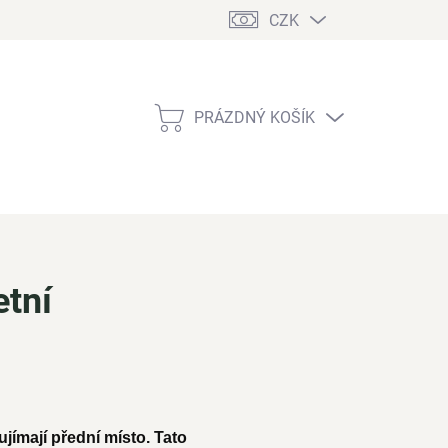
CZK
PRÁZDNÝ KOŠÍK
NÁKUPNÍ
KOŠÍK
etní
jímají přední místo. Tato