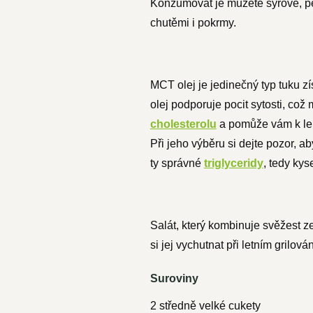
Konzumovat je můžete syrové, p
chutěmi i pokrmy.
MCT olej je jedinečný typ tuku z
olej podporuje pocit sytosti, což
cholesterolu
a pomůže vám k lepš
Při jeho výběru si dejte pozor, a
ty správné
triglyceridy
, tedy kys
Salát, který kombinuje svěžest 
si jej vychutnat při letním grilo
Suroviny
2 středně velké cukety