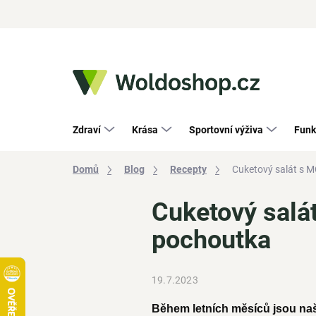
Přejít
na
obsah
Zdraví
Krása
Sportovní výživa
Funk
Domů
Blog
Recepty
Cuketový salát s MC
Cuketový salát
pochoutka
19.7.2023
Během letních měsíců jsou naše