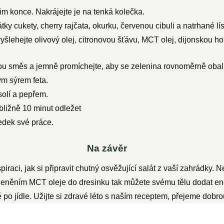
im konce. Nakrájejte je na tenká kolečka.
ky cukety, cherry rajčata, okurku, červenou cibuli a natrhané lí
lehejte olivový olej, citronovou šťávu, MCT olej, dijonskou hoř
ou směs a jemně promíchejte, aby se zelenina rovnoměrně obali
m sýrem feta.
solí a pepřem.
ližně 10 minut odležet
ledek své práce.
Na závěr
raci, jak si připravit chutný osvěžující salát z vaší zahrádky. N
členěním MCT oleje do dresinku tak můžete svému tělu dodat ene
o jídle. Užijte si zdravé léto s naším receptem, přejeme dobro