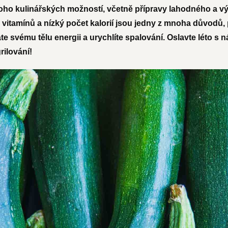
oho kulinářských možností, včetně přípravy lahodného a v
itamínů a nízký počet kalorií jsou jedny z mnoha důvodů, 
e svému tělu energii a urychlíte spalování. Oslavte léto s n
rilování!