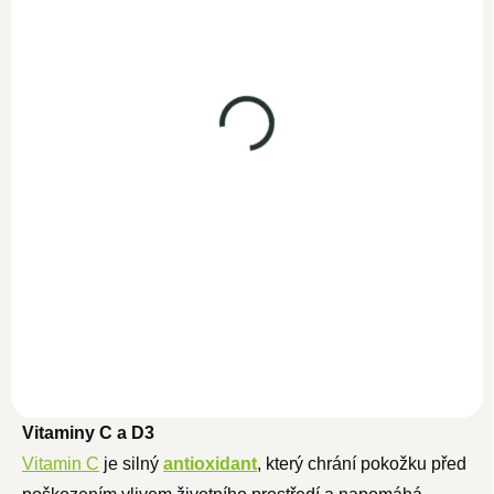
799 Kč
694,80 Kč bez DPH
Kolagen s kyselinou
Do košíku
hyaluronovou 500g
SKLADEM
Čistý hovězí kolagen v
1 099 Kč
prášku je díky svému čistému
955,70 Kč bez DPH
složení a ověřenému původu
ingrediencí...
Do košíku
Proč si vybrat právě
Woldohealth Kolagen s
kyselinou hyaluronovou?
Díky své neutrální chuti a...
Vitaminy C a D3
Vitamin C
je silný
antioxidant
, který chrání pokožku před