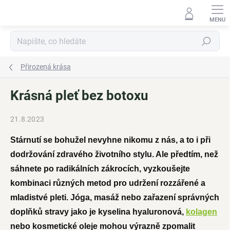
Přejít
na
obsah
Hledat
Přirozená krása
Krásná pleť bez botoxu
21.8.2023
Stárnutí se bohužel nevyhne nikomu z nás, a to i při
dodržování zdravého životního stylu. Ale předtím, než
sáhnete po radikálních zákrocích, vyzkoušejte
kombinaci různých metod pro udržení rozzářené a
mladistvé pleti. Jóga, masáž nebo zařazení správných
doplňků stravy jako je kyselina hyaluronová,
kolagen
nebo kosmetické oleje mohou výrazně zpomalit