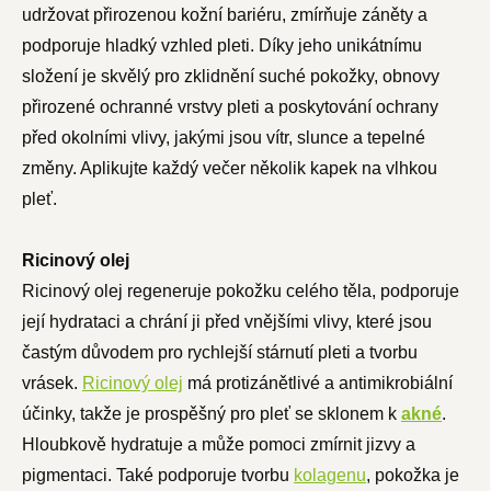
udržovat přirozenou kožní bariéru, zmírňuje záněty a
podporuje hladký vzhled pleti.
Díky jeho unikátnímu
složení je skvělý pro zklidnění suché pokožky, obnovy
přirozené ochranné vrstvy pleti a poskytování ochrany
před okolními vlivy, jakými jsou vítr, slunce a tepelné
změny.
Aplikujte každý večer několik kapek na vlhkou
pleť.
Ricinový olej
Ricinový olej regeneruje pokožku celého těla, podporuje
její hydrataci a chrání ji před vnějšími vlivy, které jsou
častým důvodem pro rychlejší stárnutí pleti a tvorbu
vrásek.
Ricinový olej
má protizánětlivé a antimikrobiální
účinky, takže je prospěšný pro pleť se sklonem k
akné
.
Hloubkově hydratuje a může pomoci zmírnit jizvy a
pigmentaci.
Také podporuje tvorbu
kolagenu
, pokožka je