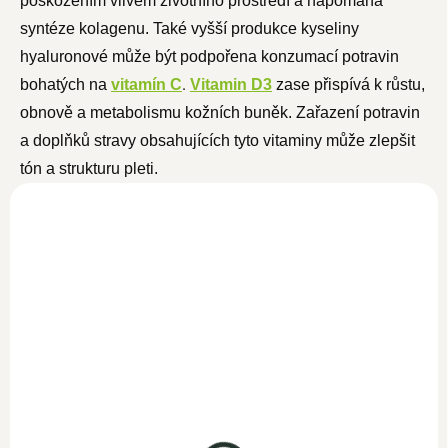
poškozením vlivem životního prostředí a napomáhá
syntéze kolagenu. Také vyšší
produkce kyseliny
hyaluronové může být podpořena konzumací potravin
.
bohatých na
vitamín C
Vitamin D3
z
ase přispívá k růstu,
obnově a metabolismu kožních buněk. Zařazení potravin
a doplňků stravy obsahujících tyto vitaminy může zlepšit
tón a strukturu pleti.
NOVINKA
Vitamín D3 1000 IU
50ml
SKLADEM
359 Kč
312,20 Kč bez DPH
Vitamín C 120 kapslí
Do košíku