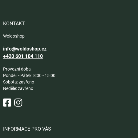
p
a
t
í
KONTAKT
Woldoshop
info@woldoshop.cz
+420 601 104 110
Provozní doba
Pondělí - Pátek: 8:00 - 15:00
Sobota: zavřeno
Neděle: zavřeno
INFORMACE PRO VÁS