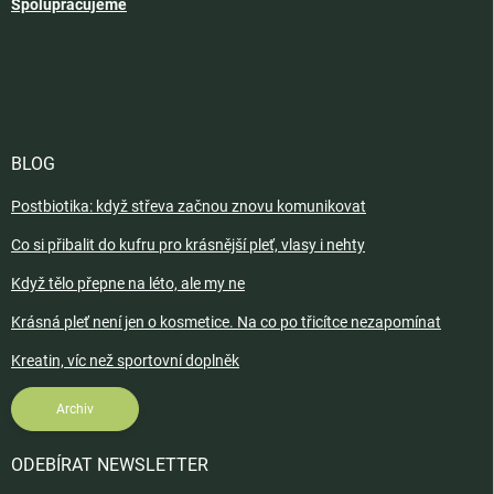
Spolupracujeme
BLOG
Postbiotika: když střeva začnou znovu komunikovat
Co si přibalit do kufru pro krásnější pleť, vlasy i nehty
Když tělo přepne na léto, ale my ne
Krásná pleť není jen o kosmetice. Na co po třicítce nezapomínat
Kreatin, víc než sportovní doplněk
Archiv
ODEBÍRAT NEWSLETTER