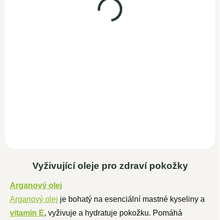
SKLADEM
Doplněk stravy Vitamín D3
389 Kč
1.000 I.E. pomáhá udržet
normální stav zubů a kostí,
338,30 Kč bez DPH
přispívá...
Do košíku
Woldohealth přírodní vitamín
C je vyroben ze 100 %
extraktu aceroly, brazilské
třešně. Ta se...
Vyživující oleje pro zdraví pokožky
Arganový olej
Arganový olej
je bohatý na esenciální mastné kyseliny a
vitamin E
, vyživuje a hydratuje pokožku. Pomáhá