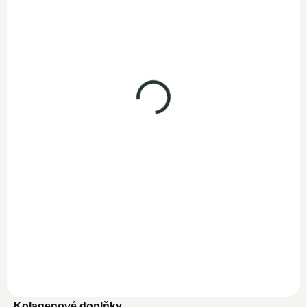
Kyselina hyaluronová
90 kapslí
Kyselina hyaluronová
SKLADEM
sérum 50ml
749 Kč
651,30 Kč bez DPH
SKLADEM
599 Kč
Do košíku
495 Kč bez DPH
Jedinečná kombinace
Do košíku
tabletek kyseliny hyaluronové
s kolagenem, zinkem a...
Sérum kyseliny hyaluronové,
s vysokým obsahem aloe
vera a kolagenu. V séru je
použita...
Kolagenové doplňky