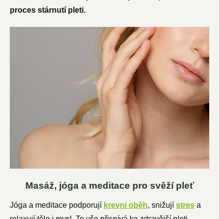
proces stárnutí pleti.
Masáž, jóga a meditace pro svěží pleť
Jóga a meditace podporují
krevní oběh
, snižují
stres
a
relaxují tělo i mysl. To vše přispívá ke zdravější pleti.