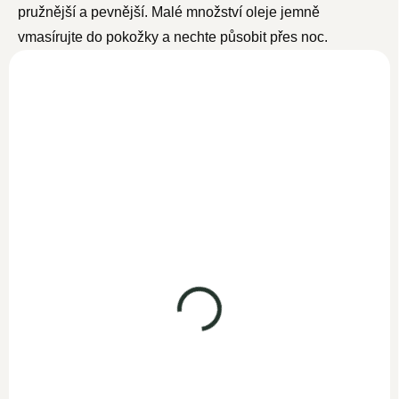
pružnější a pevnější.
Malé množství oleje jemně
vmasírujte do pokožky a nechte působit přes noc.
NOVINKA
BIO arganový olej
100ml
BIO Ricinový olej
SKLADEM
100ml
339 Kč
294,80 Kč bez DPH
SKLADEM
239 Kč
Do košíku
197,50 Kč bez DPH
Woldohealth 100%
Bio
Do košíku