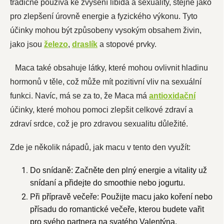
tradičně používá ke zvýšení libida a sexuality, stejně jako
pro zlepšení úrovně energie a fyzického výkonu. Tyto
účinky mohou být způsobeny vysokým obsahem živin,
jako jsou
železo
,
draslík
a stopové prvky.
Maca také obsahuje látky, které mohou ovlivnit hladinu
hormonů v těle, což může mít pozitivní vliv na sexuální
funkci. Navíc, má se za to, že Maca má
antioxidační
účinky, které mohou pomoci zlepšit celkové zdraví a
zdraví srdce, což je pro zdravou sexualitu důležité.
Zde je několik nápadů, jak macu v tento den využít:
Do snídaně: Začněte den plný energie a vitality už
snídaní a přidejte do smoothie nebo jogurtu.
Při přípravě večeře: Použijte macu jako koření nebo
přísadu do romantické večeře, kterou budete vařit
pro svého partnera na svatého Valentýna.