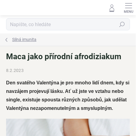
Přejít
na
obsah
Hledat
Silná imunita
Maca jako přírodní afrodiziakum
8.2.2023
Den svatého Valentýna je pro mnoho lidí dnem, kdy si
navzájem projevují lásku. Ať už jste ve vztahu nebo
single, existuje spousta různých způsobů, jak udělat
Valentýna nezapomenutelným a smysluplným.