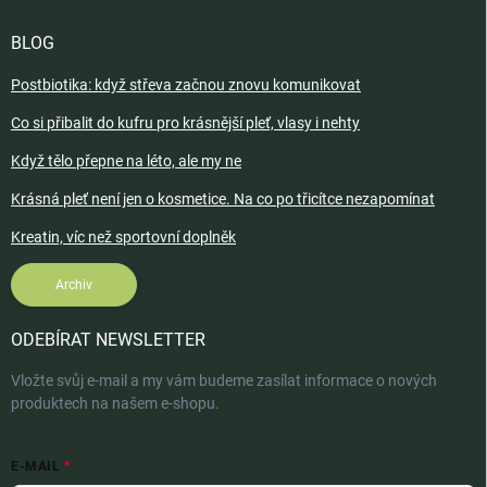
BLOG
Postbiotika: když střeva začnou znovu komunikovat
Co si přibalit do kufru pro krásnější pleť, vlasy i nehty
Když tělo přepne na léto, ale my ne
Krásná pleť není jen o kosmetice. Na co po třicítce nezapomínat
Kreatin, víc než sportovní doplněk
Archiv
ODEBÍRAT NEWSLETTER
Vložte svůj e-mail a my vám budeme zasílat informace o nových
produktech na našem e-shopu.
E-MAIL