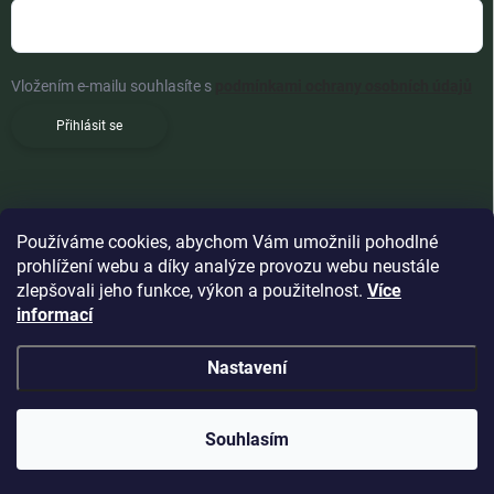
Vložením e-mailu souhlasíte s
podmínkami ochrany osobních údajů
Přihlásit se
Používáme cookies, abychom Vám umožnili pohodlné
prohlížení webu a díky analýze provozu webu neustále
zlepšovali jeho funkce, výkon a použitelnost.
Více
informací
Nastavení
Copyright 2026
Woldoshop s.r.o.
. Všechna práva vyhrazena.
Souhlasím
Vytvořil Shoptet