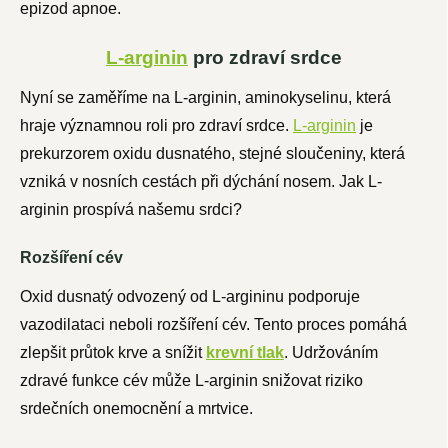
epizod apnoe.
L-arginin
pro zdraví srdce
Nyní se zaměříme na L-arginin, aminokyselinu, která
hraje významnou roli pro zdraví srdce.
L-arginin
je
prekurzorem oxidu dusnatého, stejné sloučeniny, která
vzniká v nosních cestách při dýchání nosem. Jak L-
arginin prospívá našemu srdci?
Rozšíření cév
Oxid dusnatý odvozený od L-argininu podporuje
vazodilataci neboli rozšíření cév. Tento proces pomáhá
zlepšit průtok krve a snížit
krevní tlak
. Udržováním
zdravé funkce cév může L-arginin snižovat riziko
srdečních onemocnění a mrtvice.