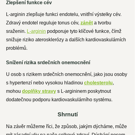
Zlepšení funkce cév
L-arginin zlepšuje funkci endotelu, vnitřní výstelky cév.
Zdravý endotel reguluje tonus cév,
zánět
a tvorbu
sraženin.
L-arginin
podporuje tyto klíčové funkce, čímž
snižuje riziko aterosklerózy a dalších kardiovaskulárních
problémů.
Snížení rizika srdečních onemocnění
U osob s rizikem srdečních onemocnění, jako jsou osoby
s hypertenzí nebo vysokou hladinou
cholesterolu
,
mohou
doplňky stravy
s L-argininem poskytnout
dodatečnou podporu kardiovaskulárního systému.
Shrnutí
Na závěr můžeme říci, že způsob, jakým dýcháme, může
mít zásadní vliv na naše celkové zdraví. Dýchání nosem