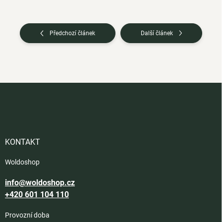
Předchozí článek
Další článek
Z
á
p
a
t
í
KONTAKT
Woldoshop
info@woldoshop.cz
+420 601 104 110
Provozní doba