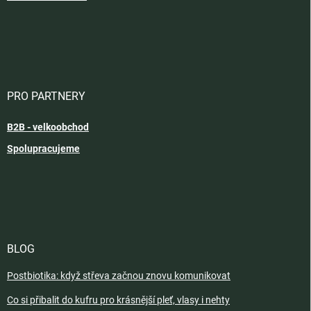
PRO PARTNERY
B2B - velkoobchod
Spolupracujeme
BLOG
Postbiotika: když střeva začnou znovu komunikovat
Co si přibalit do kufru pro krásnější pleť, vlasy i nehty