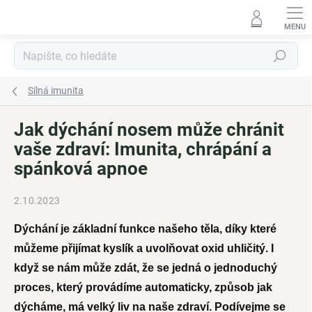
Přejít
na
obsah
Hledat
Silná imunita
Jak dýchání nosem může chránit
vaše zdraví: Imunita, chrápání a
spánková apnoe
2.10.2023
Dýchání je základní funkce našeho těla, díky které
můžeme přijímat kyslík a uvolňovat oxid uhličitý. I
když se nám může zdát, že se jedná o jednoduchý
proces, který provádíme automaticky, způsob jak
dýcháme, má velký liv na naše zdraví. Podívejme se