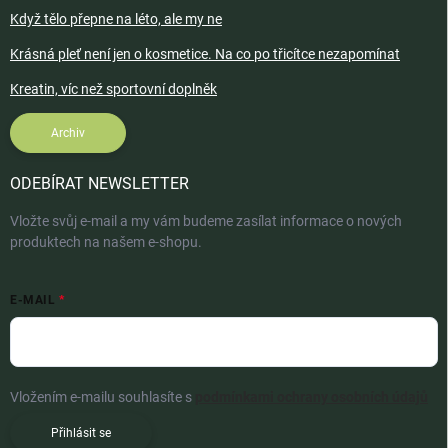
Když tělo přepne na léto, ale my ne
Krásná pleť není jen o kosmetice. Na co po třicítce nezapomínat
Kreatin, víc než sportovní doplněk
Archiv
ODEBÍRAT NEWSLETTER
Vložte svůj e-mail a my vám budeme zasílat informace o nových
produktech na našem e-shopu.
E-MAIL
Vložením e-mailu souhlasíte s
podmínkami ochrany osobních údajů
Přihlásit se