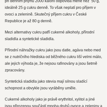
při denním příjmu 2000 kalorií odpovídá méně než 50 g,
ideálně 25 g cukru denně. To však neplatí pro příjem v
ovoci a zelenině. Skutečný příjem cukru v České
Republice je až 80 g denně.
Mezi alternativy cukru patří cukerné alkoholy, přírodní
sladidla a syntetické sladidla.
Přírodní náhražky cukru jako jsou datle, agáva nebo med
se z nutričního hlediska od běžného cukru liší velmi málo,
ale jejich výhoda je, že nejsou rafinovány a jsou šetrně
zpracovány.
Syntetická sladidla jako stevia mají silnou sladící
schopnost a obvykle jsou vyráběny uměle.
Cukerné alkoholy jako je právě erythritol, xylitol a jiné
jsou přirozenou součástí mnoha druhů ovoce a zeleniny a