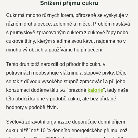
Snížení příjmu cukru
Cukr má mnoho různých forem, přirozeně se vyskytuje v
různém druhu ovoce, zelenině a mléce. Problém nastává
s průmyslově zpracovaným cukrem z cukrové řepy nebo
cukrové třtiny, kterým sladíme svou kávu, najdeme ho v
mnoho výrobcích a používáme ho při pečení.
Tento druh totiž narozdíl od přírodního cukru v
potravinách neobsahuje vlákninu a stopové prvky. Děje
se tak z důvodu vysokého stupně zpracování a při jeho
konzumaci dodáme tělu tvz “prázdné
kalorie
”, tedy naše
tělo obdrží kalorie v podobě cukru, ale bez přidané
hodnoty v podobě živin.
Světová zdravotní organizace doporučuje denní příjem
cukru nižší než 10 % denního energetického příjmu, což