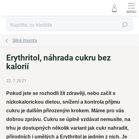
Přejít
na
obsah
Hledat
Silná imunita
Erythritol, náhrada cukru bez
kalorií
22.7.2021
Pokud jste se rozhodli žít zdravěji, nebo začít s
nízkokalorickou dietou, snížení a kontrola příjmu
cukru je dalším přirozeným krokem. Máme pro vás
dobrou zprávu. Cukru se úplně vzdávat nemusíte, na
trhu je dostupných několik variant jak cukr nahradit,
přírodních i umělých a Erythritol je jedním z nich. Je