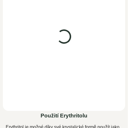
Erythritol 1000g
SKLADEM
299 Kč
260 Kč bez DPH
Do košíku
Náhrada přírodního cukru 1
kg bez hořké
pachuti. Veganské,
bezlepkové a bez GMO.
Erythritol...
Použití Erythritolu
Erythritol je možné díky své krystalické formě použít jako