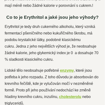
mají méně nebo žádné kalorie v porovnání s cukrem.!
Co to je Erythritol a jaké jsou jeho výhody?
Erythritol je tedy druh cukerného alkoholu, který vzniká
fermentací pšeničného nebo kukuřičného škrobu, má
podobu krystalické látky, podobné klasickému
cukru.
Jedna z jeho největších výhod je, že neobsahuje
žádné kalorie, jeho glykemický index je 0 a dosahuje 70
% sladkosti klasického cukru.
Lidské tělo neobsahuje potřebné
enzymy
, které jsou
potřeba k jeho rozpadu. Z toho důvodu je absorbován do
krevního řečiště, kde je vylučován močí v nezměněné
formě. Proto při jeho používání nedochází ke změně
hladiny krevního cukru, inzulínu,
cholesterolu
nebo
triglyceridů.