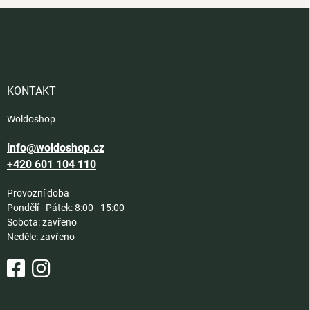
Z
á
p
a
t
í
KONTAKT
Woldoshop
info@woldoshop.cz
+420 601 104 110
Provozní doba
Pondělí - Pátek: 8:00 - 15:00
Sobota: zavřeno
Neděle: zavřeno