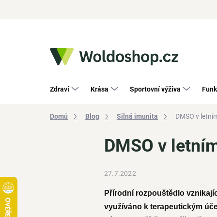
Přejít
na
obsah
Zdraví
Krása
Sportovní výživa
Funk
Domů
Blog
Silná imunita
DMSO v letní
DMSO v letní
27.7.2022
Přírodní rozpouštědlo vznikají
využíváno k terapeutickým účel