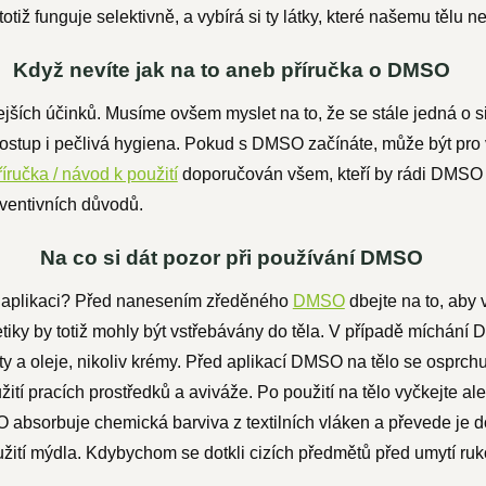
otiž funguje selektivně, a vybírá si ty látky, které našemu tělu n
Když nevíte jak na to aneb příručka o DMSO
jších účinků. Musíme ovšem myslet na to, že se stále jedná o si
postup i pečlivá hygiena. Pokud s DMSO začínáte, může být pro
ručka / návod k použití
doporučován všem, kteří by rádi DMSO p
eventivních důvodů.
Na co si dát pozor při používání DMSO
o aplikaci? Před nanesením zředěného
DMSO
dbejte na to, aby
tiky by totiž mohly být vstřebávány do těla. V případě míchání
y a oleje, nikoliv krémy. Před aplikací DMSO na tělo se osprchu
žití pracích prostředků a aviváže. Po použití na tělo vyčkejte a
absorbuje chemická barviva z textilních vláken a převede je do 
žití mýdla. Kdybychom se dotkli cizích předmětů před umytí ruko