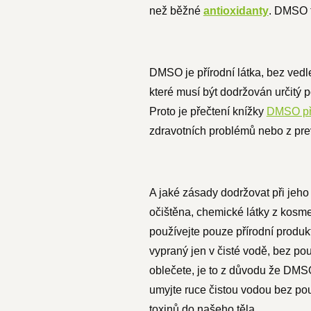
než
běžné
antioxidanty
. DMSO t
DMSO je přírodní látka, bez vedle
které musí být dodržován určitý 
Proto je přečtení knížky
DMSO pří
zdravotních problémů nebo z pr
A jaké zásady dodržovat při jeh
očištěna, chemické látky z kosme
používejte pouze přírodní produkt
vypraný jen v čisté vodě, bez pou
oblečete, je to z důvodu že DMSO 
umyjte ruce čistou vodou bez pou
toxinů do našeho těla.