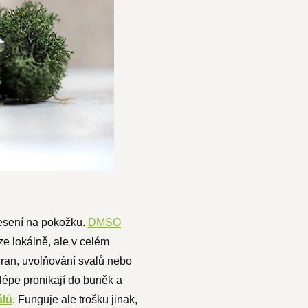
nesení na pokožku.
DMSO
ze lokálně, ale v celém
 ran, uvolňování svalů nebo
lépe pronikají do buněk a
álů
. Funguje ale trošku jinak,