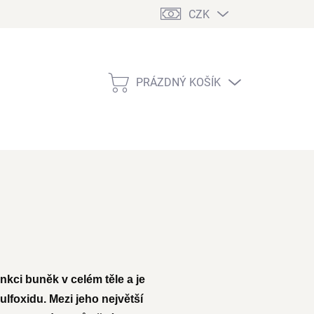
CZK
PRÁZDNÝ KOŠÍK
NÁKUPNÍ
KOŠÍK
nkci buněk v celém těle a je
lfoxidu. Mezi jeho největší