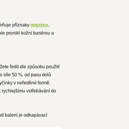
írňuje příznaky
migrény
,
e pronikl kožní bariérou a
žete ředit dle způsobu použití
o síle 50 %, od pasu dolů
tyčinky v neředěné formě.
 rychlejšímu vstřebávání do
stí balení je odkapávací