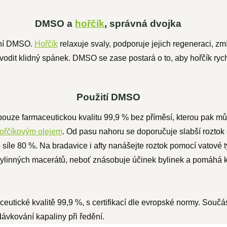
DMSO a
hořčík
, správná dvojka
dění DMSO.
Hořčík
relaxuje svaly, podporuje jejich regeneraci, zm
dit klidný spánek. DMSO se zase postará o to, aby hořčík rychl
Použití DMSO
 pouze farmaceutickou kvalitu 99,9 % bez příměsí, kterou pak mů
ořčíkovým olejem
.
Od pasu nahoru se doporučuje slabší roztok 
o síle 80 %. Na bradavice i afty nanášejte roztok pomocí vatové 
ylinných macerátů, neboť znásobuje účinek bylinek a pomáhá k
eutické kvalitě 99,9 %, s certifikací dle evropské normy. Součá
dávkování kapaliny při ředění.