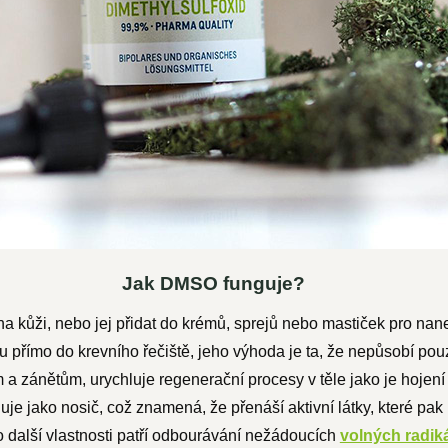
Jak DMSO funguje?
kůži, nebo jej přidat do krémů, sprejů nebo mastiček pro na
u přímo do krevního řečiště, jeho výhoda je ta, že nepůsobí pou
 a zánětům, urychluje regenerační procesy v těle jako je hojení
e jako nosič, což znamená, že přenáší aktivní látky, které pak 
ho další vlastnosti patří odbourávání nežádoucích
volných radik