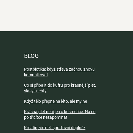
BLOG
Postbiotika: když střeva začnou znovu
komunikovat
Co si přibalit do kufru pro krásnější pleť,
vlasy i nehty
Když tělo přepne na léto, ale my ne
Krásná pleť není jen o kosmetice. Na co
po třicítce nezapomínat
Kreatin, víc než sportovní doplněk