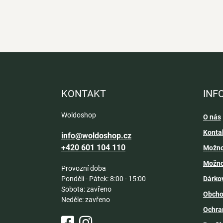
Z
á
p
a
KONTAKT
INF
t
í
Woldoshop
O nás
Konta
info@woldoshop.cz
+420 601 104 110
Možno
Možno
Provozní doba
Pondělí - Pátek: 8:00 - 15:00
Dárko
Sobota: zavřeno
Obcho
Neděle: zavřeno
Ochra