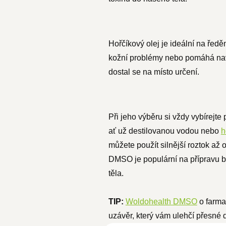
Hořčíkový olej je ideální na ře
kožní problémy nebo pomáhá navo
dostal se na místo určení.
Při jeho výběru si vždy vybírejte
ať už destilovanou vodou nebo
h
můžete použít silnější roztok až 
DMSO je populární na přípravu b
těla.
TIP:
Woldohealth DMSO
o farmac
uzávěr, který vám ulehčí přesné 