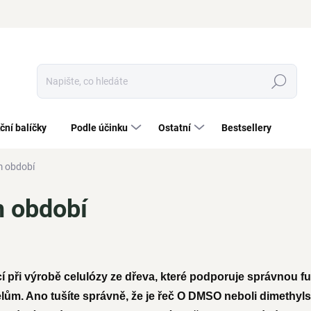
Hledat
ční balíčky
Podle účinku
Ostatní
Bestsellery
m období
m období
cí při výrobě celulózy ze dřeva, které podporuje správnou fu
ům. Ano tušíte správně, že je řeč O DMSO neboli dimethylsu