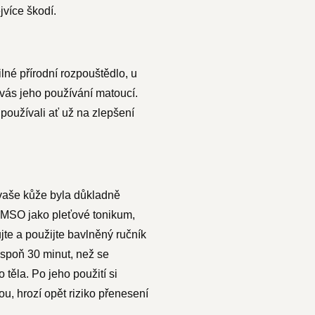
ejvíce škodí.
lné přírodní rozpouštědlo, u
 vás jeho používání matoucí.
oužívali ať už na zlepšení
 vaše kůže byla důkladně
 DMSO jako pleťové tonikum,
jte a použijte bavlněný ručník
lespoň 30 minut, než se
těla. Po jeho použití si
u, hrozí opět riziko přenesení