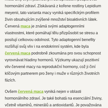
hormonální zdraví. Získávaná z kořene rostliny Lepidium
meyenii, tato varianta macy vyniká specifickým profilem
živin obsahujícím zvýšené množství bioaktivních látek.
Červená
maca
je známá svými adaptogenními
vlastnostmi, které pomáhají tělu přizpůsobit se stresu a
posilují celkovou odolnost. Tyto adaptogenní benefity
rozšiřují svůj vliv i na endokrinní systém, kde byla
červená maca
podrobně zkoumána pro svou schopnost
vyrovnávat hladiny hormonů. Výzkumy ukazují pozitivní
vliv červené macy na reprodukční hormony, což ji činí
klíčovým partnerem pro ženy i muže v různých životních
fázích.
Ovšem
červená maca
vyniká nejen v oblasti
hormonálního zdraví. Je také bohatá na esenciální živiny,
včetně vitamínů, minerálů a antioxidantů. Je považována