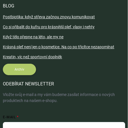
BLOG
Postbiotika: když střeva začnou znovu komunikovat
Co si přibalit do kufru pro krásnější pleť, vlasy i nehty
Když tělo přepne na léto, ale my ne
Krásná pleť není jen o kosmetice. Na co po třicítce nezapomínat
Kreatin, víc než sportovní doplněk
Archiv
ODEBÍRAT NEWSLETTER
Vložte svůj e-mail a my vám budeme zasílat informace o nových
produktech na našem e-shopu.
E-MAIL