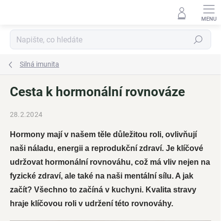
Přejít
na
obsah
Hledat
Silná imunita
Cesta k hormonální rovnováze
28.2.2024
Hormony mají v našem těle důležitou roli, ovlivňují
naši náladu, energii a reprodukční zdraví. Je klíčové
udržovat hormonální rovnováhu, což má vliv nejen na
fyzické zdraví, ale také na naši mentální sílu. A jak
začít? Všechno to začíná v kuchyni. Kvalita stravy
hraje klíčovou roli v udržení této rovnováhy.