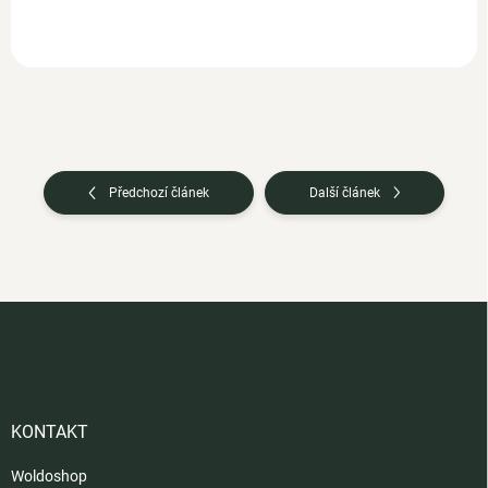
Předchozí článek
Další článek
Z
á
p
a
t
í
KONTAKT
Woldoshop