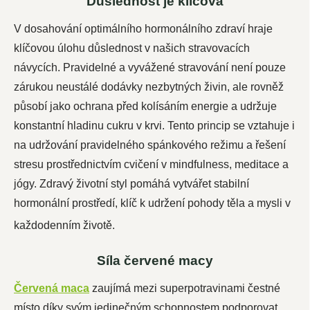
Důslednost je klíčová
V dosahování optimálního hormonálního zdraví hraje
klíčovou úlohu důslednost v našich stravovacích
návycích. Pravidelné a vyvážené stravování není pouze
zárukou neustálé dodávky nezbytných živin, ale rovněž
působí jako ochrana před kolísáním energie a udržuje
konstantní hladinu cukru v krvi. Tento princip se vztahuje i
na udržování pravidelného spánkového režimu a řešení
stresu prostřednictvím cvičení v mindfulness, meditace a
jógy. Zdravý životní styl pomáhá vytvářet stabilní
hormonální prostředí, klíč k udržení pohody těla a mysli v
každodenním životě.
Síla červené macy
Červená maca
zaujímá mezi superpotravinami čestné
místo díky svým jedinečným schopnostem podporovat