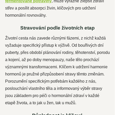
fermentované potraviny
, může výrazně zlepšit zdraví
střev a posílit absorpci živin, klíčových pro udržení
hormonální rovnováhy.
Stravování podle životních etap
Životní cesta nás zavede různými fázemi, z nichž každá
vyžaduje specifický přístup k výživě. Od bouřlivých dní
puberty, přes období plánování rodiny, těhotenství, porodu
a kojení, až po doby menopauzy, naše tělo prochází
významnými transformacemi. Klíčem k udržení harmonie
hormonů je pružné přizpůsobení stravy těmto změnám.
Porozumění specifickým potřebám každého z nás,
poslouchání vlastního těla a informovaný výběr stravy
jsou základem pro péči o hormonální zdraví v každé
etapě života, a to jak u žen, tak u mužů.