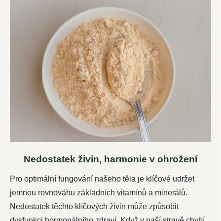
Nedostatek živin, harmonie v ohrožení
Pro optimální fungování našeho těla je klíčové udržet
jemnou rovnováhu základních vitamínů a minerálů.
Nedostatek těchto klíčových živin může způsobit
dysfunkci hormonálního zdraví. Když v naší stravě chybí