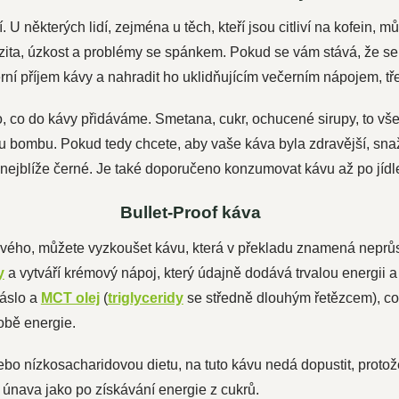
. U některých lidí, zejména u těch, kteří jsou citliví na kofein, 
ozita, úzkost a problémy se spánkem. Pokud se vám stává, že s
rní příjem kávy a nahradit ho uklidňujícím večerním nápojem, t
o, co do kávy přidáváme. Smetana, cukr, ochucené sirupy, to v
u bombu. Pokud tedy chcete, aby vaše káva byla zdravější, sna
 nejblíže černé. Je také doporučeno konzumovat kávu až po jídle
Bullet-Proof káva
ého, můžete vyzkoušet kávu, která v překladu znamená neprůst
y
a vytváří krémový nápoj, který údajně dodává trvalou energii a
máslo a
MCT olej
(
triglyceridy
se středně dlouhým řetězcem), což 
obě energie.
nebo nízkosacharidovou dietu, na tuto kávu nedá dopustit, proto
a únava jako po získávání energie z cukrů.