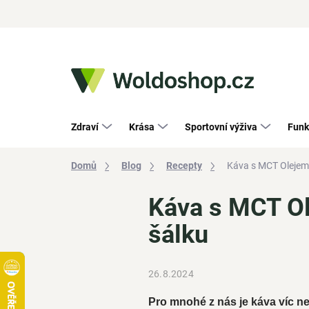
Přejít
na
obsah
Zdraví
Krása
Sportovní výživa
Funk
Domů
Blog
Recepty
Káva s MCT Olejem:
Káva s MCT Ol
šálku
26.8.2024
Pro mnohé z nás je káva víc než