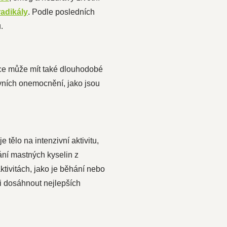
radikály
. Podle posledních
.
ace může mít také dlouhodobé
ivních onemocnění, jako jsou
 tělo na intenzivní aktivitu,
ání mastných kyselin z
aktivitách, jako je běhání nebo
i dosáhnout nejlepších