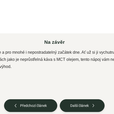
proti světlu s praktickým...
Na závěr
e a pro mnohé i nepostradatelný začátek dne. Ať už si ji vychut
ách jako je neprůstřelná káva s MCT olejem, tento nápoj vám 
 výhod.
Předchozí článek
Další článek