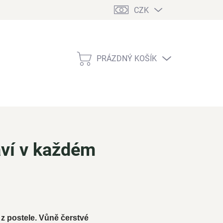
CZK
PRÁZDNÝ KOŠÍK
NÁKUPNÍ
KOŠÍK
aví v každém
t z postele. Vůně čerstvé