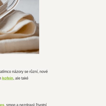
atímco názory se různí, nové
en
kofein
, ale také
res
, smog a nezdravý životní