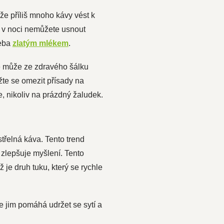
může příliš mnoho kávy vést k
e v noci nemůžete usnout
řeba
zlatým mlékem
.
še může ze zdravého šálku
žte se omezit přísady na
, nikoliv na prázdný žaludek.
řelná káva. Tento trend
 zlepšuje myšlení. Tento
je druh tuku, který se rychle
že jim pomáhá udržet se sytí a