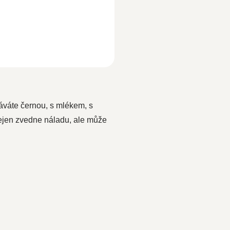
náváte černou, s mlékem, s
nejen zvedne náladu, ale může