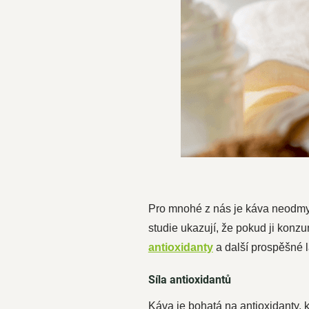
Pro mnohé z nás je káva neodmys
studie ukazují, že pokud ji konz
antioxidanty
a další prospěšné l
Síla antioxidantů
Káva je bohatá na antioxidanty, 