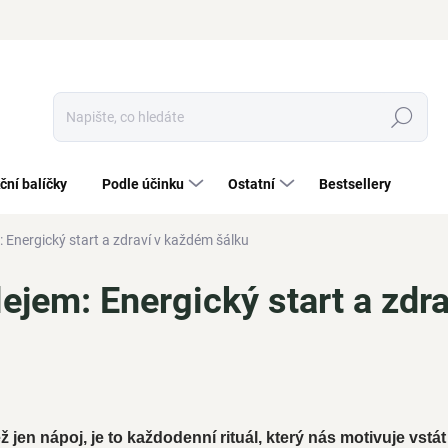
Hledat
ční balíčky
Podle účinku
Ostatní
Bestsellery
 Energický start a zdraví v každém šálku
ejem: Energický start a zdr
 jen nápoj, je to každodenní rituál, který nás motivuje vstá