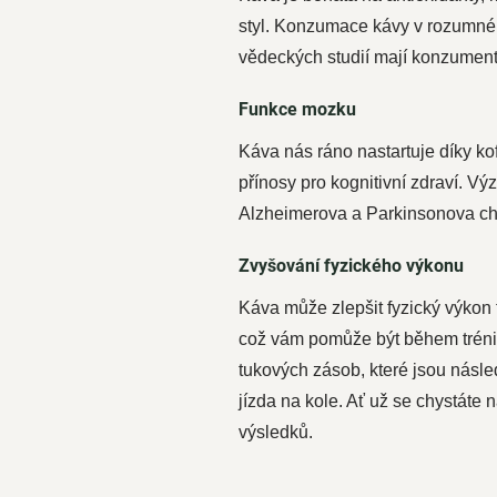
styl. Konzumace kávy v rozumné
vědeckých studií mají konzumenti
Funkce mozku
Káva nás ráno nastartuje díky k
přínosy pro kognitivní zdraví. V
Alzheimerova a Parkinsonova cho
Zvyšování fyzického výkonu
Káva může zlepšit fyzický výkon t
což vám pomůže být během trénin
tukových zásob, které jsou násled
jízda na kole. Ať už se chystáte
výsledků.