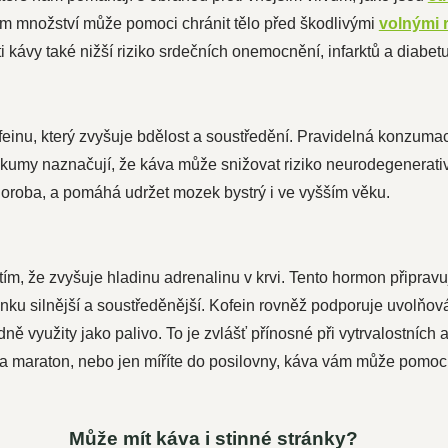
m množství může pomoci chránit tělo před škodlivými
volnými 
 kávy také nižší riziko srdečních onemocnění, infarktů a diabetu
ofeinu, který zvyšuje bdělost a soustředění. Pravidelná konzum
ýzkumy naznačují, že káva může snižovat riziko neurodegenerat
roba, a pomáhá udržet mozek bystrý i ve vyšším věku.
ím, že zvyšuje hladinu adrenalinu v krvi. Tento hormon připravuje
ku silnější a soustředěnější. Kofein rovněž podporuje uvolňov
ně využity jako palivo. To je zvlášť přínosné při vytrvalostních 
 na maraton, nebo jen míříte do posilovny, káva vám může pomoc
Může mít káva i stinné stránky?