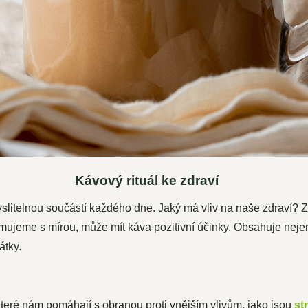
Kávový rituál ke zdraví
litelnou součástí každého dne. Jaký má vliv na naše zdraví? Z
umujeme s mírou, může mít káva pozitivní účinky. Obsahuje nej
átky.
které nám pomáhají s obranou proti vnějším vlivům, jako jsou
st