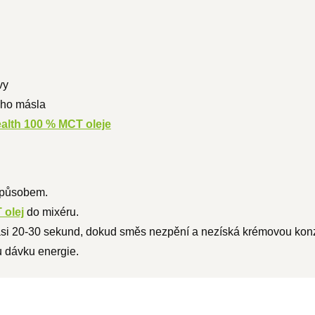
vy
ého másla
alth 100 % MCT oleje
způsobem.
 olej
do mixéru.
asi 20-30 sekund, dokud směs nezpění a nezíská krémovou konz
u dávku energie.