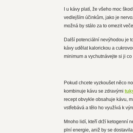
I u kávy platí, že všeho moc škodí
vedlejším účinkům, jako je nerv
možná by stálo za to omezit veče
Další potenciální nevýhodou je t
kávy udělat kalorickou a cukrovo
minimum a vychutnávejte si ji co
Pokud chcete vyzkoušet něco nov
kombinuje kávu se zdravými
tuk
recept obvykle obsahuje kávu, 
vstřebává a tělo ho využívá k výr
Mnoho lidí, kteří drží ketogenní 
plní energie, aniž by se dostavil