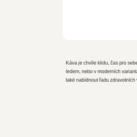
energii pro celé tělo. MCT...
Káva je chvíle klidu, čas pro seb
ledem, nebo v moderních variant
také nabídnout řadu zdravotních