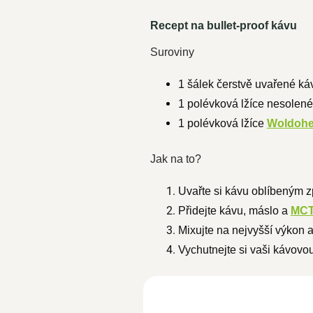
Recept na bullet-proof kávu
Suroviny
1 šálek čerstvě uvařené ká
1 polévková lžíce nesolen
1 polévková lžíce
Woldohe
Jak na to?
Uvařte si kávu oblíbeným 
Přidejte kávu, máslo a
MCT
Mixujte na nejvyšší výkon 
Vychutnejte si vaši kávovo