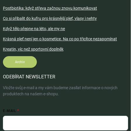
Postbiotika: když střeva začnou znovu komunikovat
Co si přibalit do kufru pro krásnější pleť, vlasy i nehty
Když tělo přepne na léto, ale my ne
Krásná pleť není jen o kosmetice. Na co po třicítce nezapomínat
Kreatin, víc než sportovní doplněk
Archiv
ODEBÍRAT NEWSLETTER
Vložte svůj e-mail a my vám budeme zasílat informace o nových
produktech na našem e-shopu.
E-MAIL