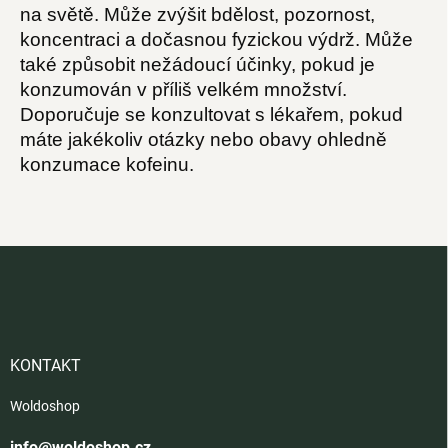
na světě. Může zvýšit bdělost, pozornost,
koncentraci a dočasnou fyzickou výdrž. Může
také způsobit nežádoucí účinky, pokud je
konzumován v příliš velkém množství.
Doporučuje se konzultovat s lékařem, pokud
máte jakékoliv otázky nebo obavy ohledně
konzumace kofeinu.
Z
á
p
a
t
í
KONTAKT
Woldoshop
info@woldoshop.cz