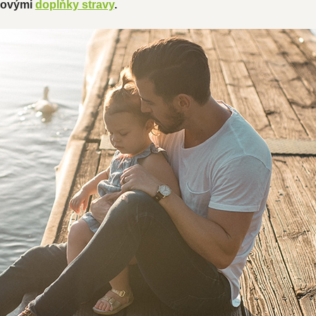
enovými
doplňky stravy
.