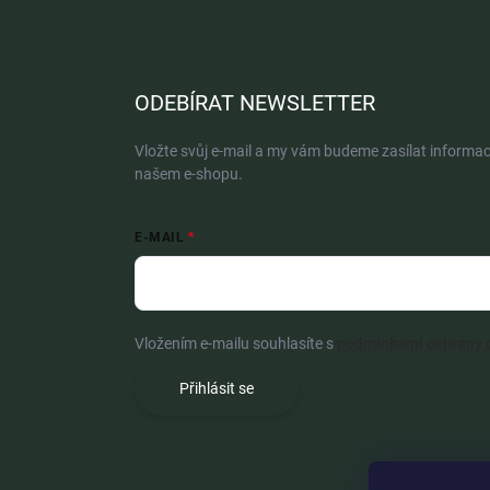
ODEBÍRAT NEWSLETTER
Vložte svůj e-mail a my vám budeme zasílat informa
našem e-shopu.
E-MAIL
Vložením e-mailu souhlasíte s
podmínkami ochrany 
Přihlásit se