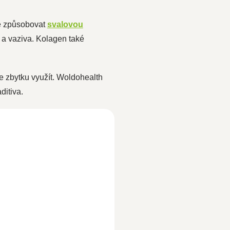
že způsobovat
svalovou
a vaziva. Kolagen také
eze zbytku využít. Woldohealth
ditiva.