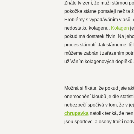
Znáte tvrzení, že muži stárnou p
pokožka stárne pomaleji než ta že
Problémy s vypadáváním vlasů, v
nedostatku kolagenu.
Kolagen
je
pokud má dostatek živin. Na jeho 
proces stárnutí. Jak stárneme, t
můžeme zabránit zařazením potrav
užíváním kolagenových doplňků
Možná si říkáte, že pokud jste akt
onemocnění kloubů je dle statist
nebezpečí spočívá v tom, že v je
chrupavka
natolik tenká, že nen
jsou sportovci a osoby trpící na