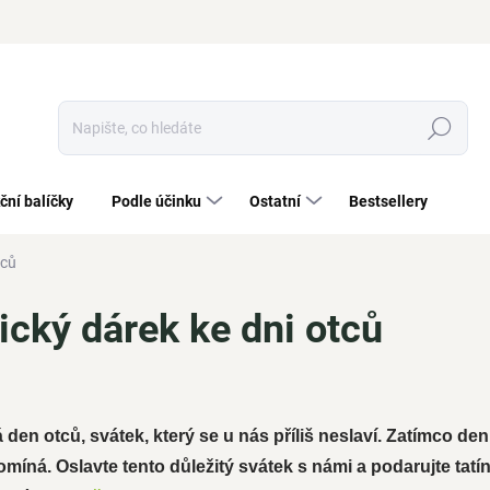
Hledat
ční balíčky
Podle účinku
Ostatní
Bestsellery
tců
ický dárek ke dni otců
den otců, svátek, který se u nás příliš neslaví. Zatímco den
omíná. Oslavte tento důležitý svátek s námi a podarujte tat