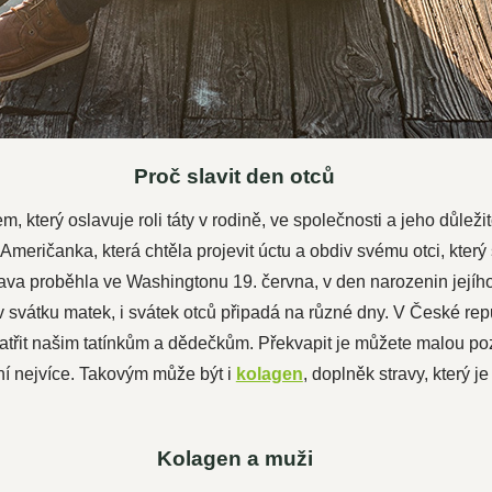
Proč slavit den otců
 který oslavuje roli táty v rodině, ve společnosti a jeho důležit
eričanka, která chtěla projevit úctu a obdiv svému otci, který s
lava proběhla ve Washingtonu 19. června, v den narozenin jejího
v svátku matek, i svátek otců připadá na různé dny. V České repu
patřit našim tatínkům a dědečkům. Překvapit je můžete malou po
í nejvíce. Takovým může být i
kolagen
, doplněk stravy, který j
Kolagen a muži