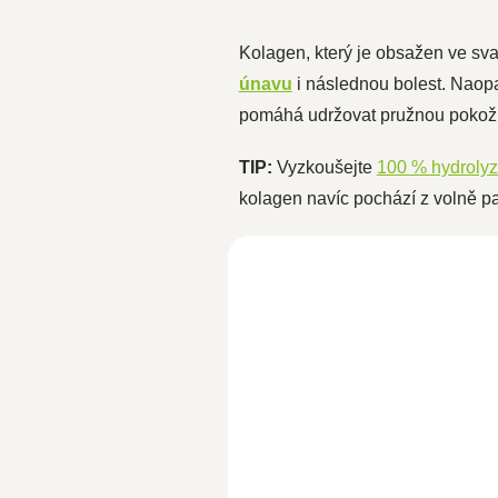
Kolagen, který je obsažen ve sva
únavu
i následnou bolest. Naop
pomáhá udržovat pružnou pokožk
TIP:
Vyzkoušejte
100 % hydroly
kolagen navíc pochází z volně pa
Čistý kolagen hovězí 500
SKLADEM
799 Kč
694,80 Kč bez DPH