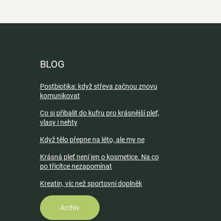
BLOG
Postbiotika: když střeva začnou znovu
komunikovat
Co si přibalit do kufru pro krásnější pleť,
vlasy i nehty
Když tělo přepne na léto, ale my ne
Krásná pleť není jen o kosmetice. Na co
po třicítce nezapomínat
Kreatin, víc než sportovní doplněk
Archiv