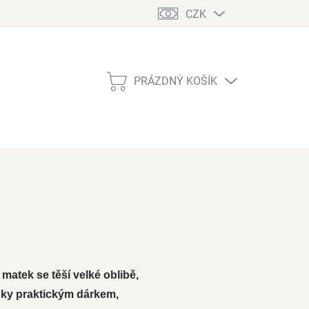
CZK
PRÁZDNÝ KOŠÍK
NÁKUPNÍ
KOŠÍK
 matek se těší velké oblibě,
ínky praktickým dárkem,