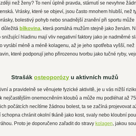
ozději než ženy? To není úplně pravda, stárnutí se nevyhne žá
nská. Vrásky, které se objeví, jsou často mnohem hlubší, než ty,
rásky, bolestivý pohyb nebo snadnější zranění při sportu můž
 důležitá
bílkovina
, která pomáhá mužům stejně jako ženám. Naše
snižující hladinu mají vliv negativní faktory jako je nadměrné s
ělo vyrábí méně a méně kolagenu, až je jeho spotřeba vyšší, ne
in, které podporují jeho přirozenou tvorbu jako tučné ryby, vej
.
Strašák
osteoporózy
u aktivních mužů
ivní a pravidelně se věnujete fyzické aktivitě, je u vás nižší rizi
ik nejčastějším onemocněním kloubů a může mu podléhat až 75 %
jich počátcích necítíme žádnou bolest, ta se začíná projevovat 
í schopna chránit okolní tkáně jako kost, svaly nebo kloubní p
dváhou. Proto je doporučeno zařadit do stravy
kolagen
, jakou so