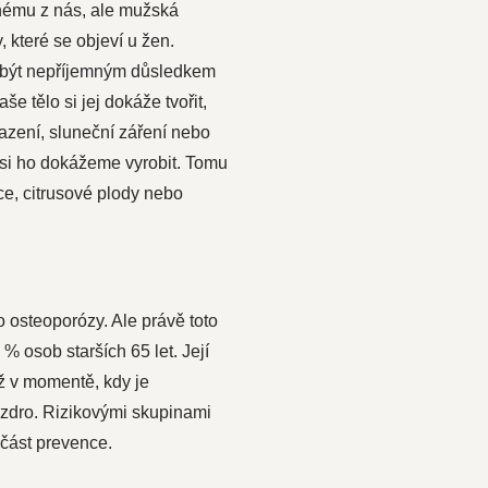
dnému z nás, ale mužská
 které se objeví u žen.
e být nepříjemným důsledkem
 tělo si jej dokáže tvořit,
lazení, sluneční záření nebo
ž si ho dokážeme vyrobit. Tomu
ce, citrusové plody nebo
ko osteoporózy. Ale právě toto
 osob starších 65 let. Její
až v momentě, kdy je
ouzdro. Rizikovými skupinami
učást prevence.