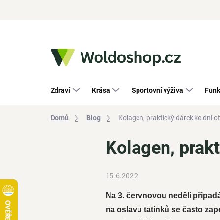
Přejít
na
obsah
Zdraví
Krása
Sportovní výživa
Funk
Domů
Blog
Kolagen, praktický dárek ke dni o
Kolagen, prakt
15.6.2022
Na 3. červnovou neděli připadá 
na oslavu tatínků se často zap