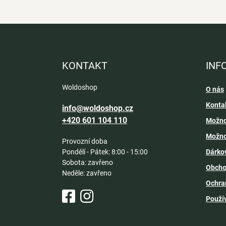
Z
á
p
a
KONTAKT
INF
t
í
Woldoshop
O nás
Konta
info@woldoshop.cz
+420 601 104 110
Možno
Možno
Provozní doba
Pondělí - Pátek: 8:00 - 15:00
Dárko
Sobota: zavřeno
Obcho
Neděle: zavřeno
Ochra
Použí