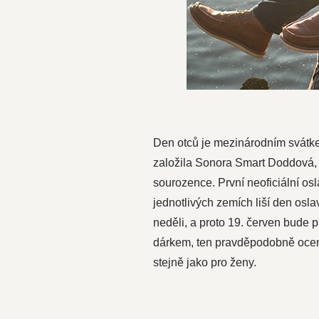
Den otců je mezinárodním svátkem,
založila Sonora Smart Doddová, Am
sourozence. První neoficiální os
jednotlivých zemích liší den osla
neděli, a proto 19. červen bude 
dárkem, ten pravděpodobně ocen
stejně jako pro ženy.