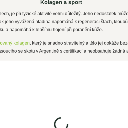
Kolagen a sport
lech, je při fyzické aktivitě velmi důležitý. Jeho nedostatek mů
ak jeho vyvážená hladina napomáhá k regeneraci šlach, kloubů 
u a napomáhá k lepšímu hojení při poranění kůže.
zovaný kolagen
, který je snadno stravitelný a tělo jej dokáže b
soucího se skotu v Argentině s certifikací a neobsahuje žádná a
g
100% Hovězí collagen 1kg
SKLADEM
1 190 Kč
1 034,80 Kč bez DPH