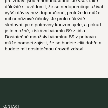
pro zdraví jsou mnohonásobné. Je však také
důležité si uvědomit, že se nedoporučuje užívat
vyšší dávky než doporučené, protože to může
mít nepříznivé účinky. Je proto důležité
sledovat, jaké potraviny konzumujete, a pokud
je to možné, získávat vitamín B9 z jídla.
Dostatečné množství vitamínu B9 z potravin
může pomoci zajistit, že se budete cítit dobře a
budete mít dostatečnou úroveň zdraví.
Z
á
p
a
t
í
KONTAKT