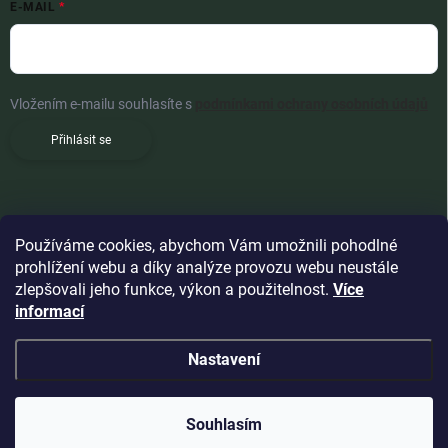
E-MAIL
Vložením e-mailu souhlasíte s
podmínkami ochrany osobních údajů
Přihlásit se
Používáme cookies, abychom Vám umožnili pohodlné
prohlížení webu a díky analýze provozu webu neustále
zlepšovali jeho funkce, výkon a použitelnost.
Více
informací
Nastavení
Copyright 2026
Woldoshop s.r.o.
. Všechna práva vyhrazena.
Souhlasím
Vytvořil Shoptet