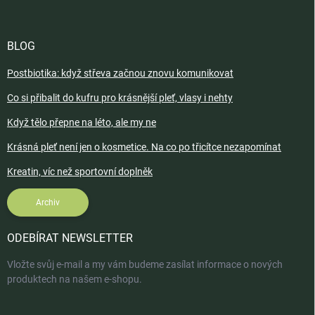
BLOG
Postbiotika: když střeva začnou znovu komunikovat
Co si přibalit do kufru pro krásnější pleť, vlasy i nehty
Když tělo přepne na léto, ale my ne
Krásná pleť není jen o kosmetice. Na co po třicítce nezapomínat
Kreatin, víc než sportovní doplněk
Archiv
ODEBÍRAT NEWSLETTER
Vložte svůj e-mail a my vám budeme zasílat informace o nových
produktech na našem e-shopu.