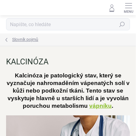
Přejít
na
obsah
Hledat
Slovník pojmů
KALCINÓZA
Kalcinóza je patologický stav, který se
vyznačuje nahromaděním vápenatých solí v
kůži nebo podkožní tkáni. Tento stav se
vyskytuje hlavně u starších lidí a je vyvolán
poruchou metabolismu
vápníku
.