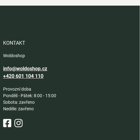
Z
á
p
a
t
í
KONTAKT
Woldoshop
info@woldoshop.cz
+420 601 104 110
Provozní doba
Pondělí - Pátek: 8:00 - 15:00
Sobota: zavřeno
Neděle: zavřeno