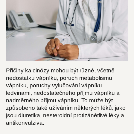
Příčiny kalcinózy mohou být různé, včetně
nedostatku vápníku, poruch metabolismu
vápníku, poruchy vylučování vápníku
ledvinami, nedostatečného příjmu vápníku a
nadměrného příjmu vápníku. To může být
způsobeno také užíváním některých léků, jako
jsou diuretika, nesteroidní protizánětlivé léky a
antikonvulziva.