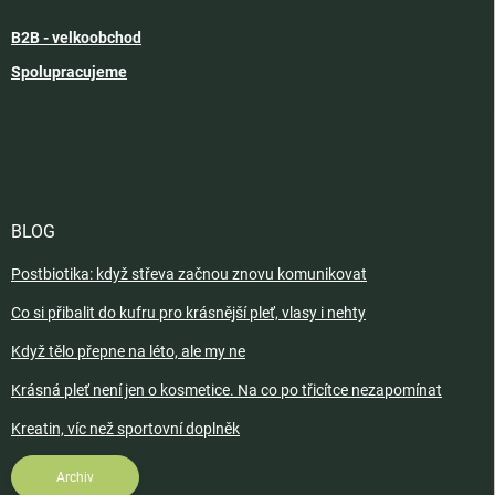
B2B - velkoobchod
Spolupracujeme
BLOG
Postbiotika: když střeva začnou znovu komunikovat
Co si přibalit do kufru pro krásnější pleť, vlasy i nehty
Když tělo přepne na léto, ale my ne
Krásná pleť není jen o kosmetice. Na co po třicítce nezapomínat
Kreatin, víc než sportovní doplněk
Archiv