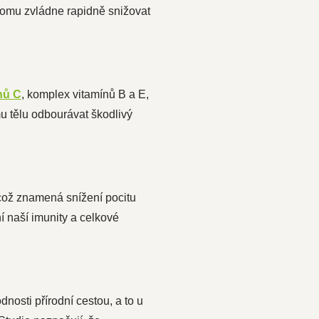
tomu zvládne rapidně snižovat
nů C
, komplex vitamínů B a E,
u tělu odbourávat škodlivý
což znamená snížení pocitu
í naší imunity a celkové
osti přírodní cestou, a to u