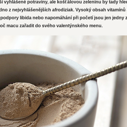
lší vyhlášené potraviny, ale košťálovou zeleninu by tady hl
edno z nejvyhlášenějších afrodiziak. Vysoký obsah vitamínů
, podpory libida nebo napomáhání při početí jsou jen jedny
 proč macu zařadit do svého valentýnského menu.