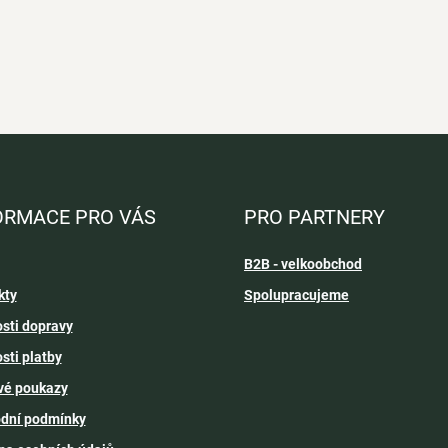
ORMACE PRO VÁS
PRO PARTNERY
B2B - velkoobchod
kty
Spolupracujeme
sti dopravy
sti platby
vé poukazy
dní podmínky