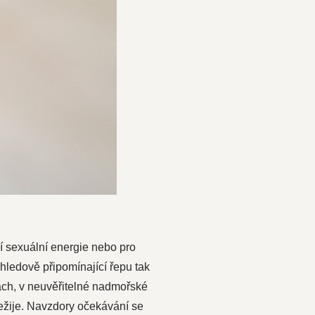
ení sexuální energie nebo pro
vzhledově připomínající řepu tak
ách, v neuvěřitelné nadmořské
ežije. Navzdory očekávání se