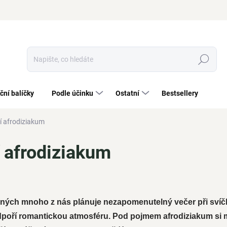
Hledat
ční balíčky
Podle účinku
Ostatní
Bestsellery
í afrodiziakum
í afrodiziakum
aných mnoho z nás plánuje nezapomenutelný večer při svíčk
podpoří romantickou atmosféru. Pod pojmem afrodiziakum si