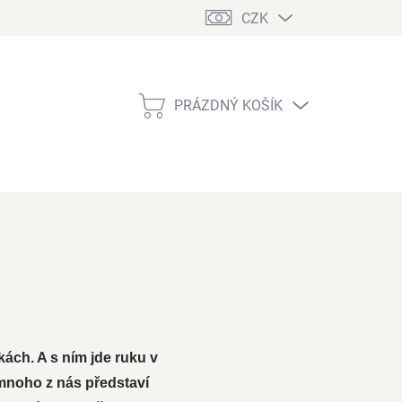
CZK
PRÁZDNÝ KOŠÍK
NÁKUPNÍ
KOŠÍK
ách. A s ním jde ruku v
 mnoho z nás představí