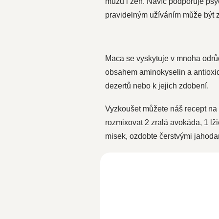
mužů i žen. Navíc podporuje psyc
pravidelným užíváním může být zv
Maca se vyskytuje v mnoha odrůd
obsahem aminokyselin a antioxid
dezertů nebo k jejich zdobení.
Vyzkoušet můžete náš recept na č
rozmixovat 2 zralá avokáda, 1 lž
misek, ozdobte čerstvými jahoda
NOVINKA