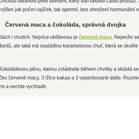
hickou odolnost před stresem, který toto období často provází. 
ýšen jak počet vajíček, tak spermií, bez ohrožení hormonální 
Červená maca a čokoláda, správná dvojka
ách i chutích. Nejvíce oblíbenou je
červená maca
. Nejenže s
antů, ale také má nasládlou karamelovou chuť, která se skvěle 
okoládovou pěnu, kterou zvládnete během chvilky a skládá se j
ičku červené macy, 3 lžíce kakaa a 3 vypeckované datle. Rozmix
mi a nechte vychladit.