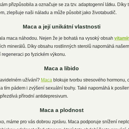
m přizpůsobila a označuje se za tzv. adaptogenní látku. Díky 
ém, zlepšuje naši náladu a může působit jako životabudič.
Maca a její unikátní vlastnosti
ala maca náhodou. Nejen že je bohatá na vysoký obsah
vitamí
ných minerálů. Díky obsahu rostlinných sterolů napomáhá našem
í regeneraci po fyzickém výkonu.
Maca a libido
pravidelném užívání?
Maca
blokuje tvorbu stresového hormonu, 
y a tím pádem i zvýšení sexuální touhy. Také napomáhá k posílen
í přezdívá přírodní antidepresivum.
Maca a plodnost
ko, máme pro vás dobrou zprávu. Maca podporuje snížení neplodn