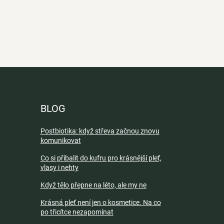
BLOG
Postbiotika: když střeva začnou znovu
komunikovat
Co si přibalit do kufru pro krásnější pleť,
vlasy i nehty
Když tělo přepne na léto, ale my ne
Krásná pleť není jen o kosmetice. Na co
po třicítce nezapomínat