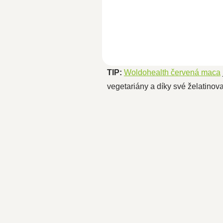
superpotravinu díky obsahu 60
různých...
TIP:
Woldohealth červená maca
vegetariány a díky své želatinova