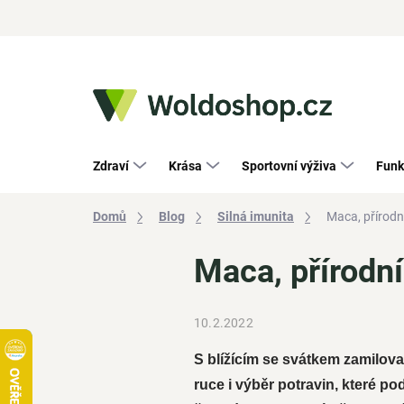
Přejít
na
obsah
Zdraví
Krása
Sportovní výživa
Funk
Domů
Blog
Silná imunita
Maca, přírodn
Maca, přírodn
10.2.2022
S blížícím se svátkem zamilov
ruce i výběr potravin, které 