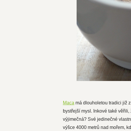
Maca
má dlouholetou tradici již z
bystřejší mysl. Inkové také věřili
výjimečná? Své jedinečné vlastn
výšce 4000 metrů nad mořem, kde