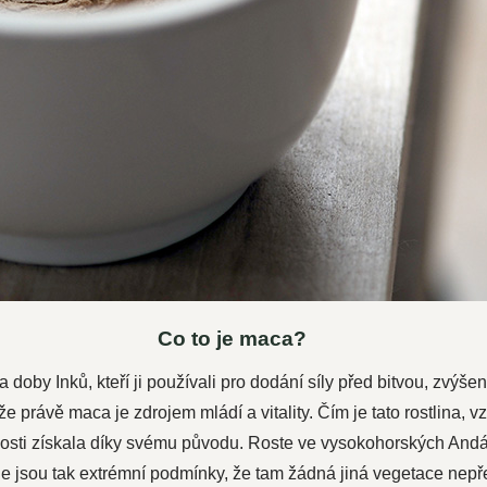
Co to je maca?
a doby Inků, kteří ji používali pro dodání síly před bitvou, zvýš
, že právě maca je zdrojem mládí a vitality. Čím je tato rostlina, 
osti získala díky svému původu. Roste ve vysokohorských And
 jsou tak extrémní podmínky, že tam žádná jiná vegetace nepř