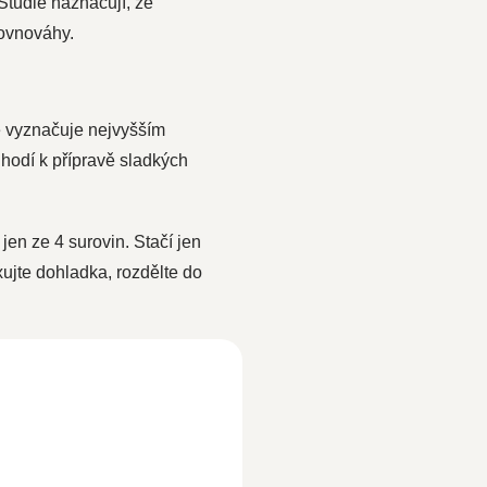
Studie naznačují, že
rovnováhy.
e vyznačuje nejvyšším
hodí k přípravě sladkých
en ze 4 surovin. Stačí jen
ujte dohladka, rozdělte do