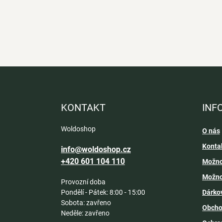
Z
á
p
a
KONTAKT
INF
t
í
Woldoshop
O nás
Konta
info@woldoshop.cz
+420 601 104 110
Možno
Možno
Provozní doba
Pondělí - Pátek: 8:00 - 15:00
Dárko
Sobota: zavřeno
Obcho
Neděle: zavřeno