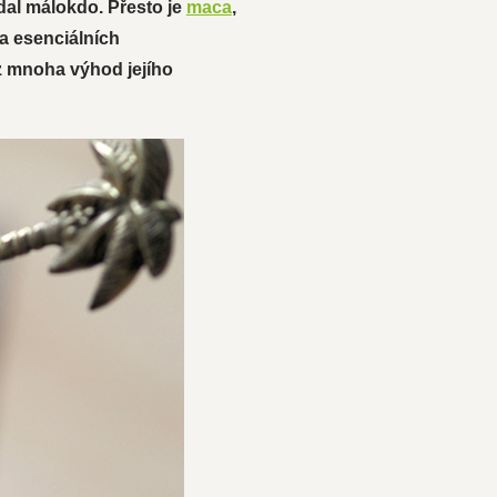
edal málokdo. Přesto je
maca
,
 a esenciálních
 z mnoha výhod jejího