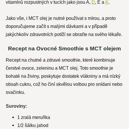
vitamínů rozpustných v tucích jako jsou A,
D
, E a
K
.
Jako vše, i MCT olej je nutné používat s mírou, a proto
doporučujeme začít s malými dávkami a v případě
jakýchkoliv zdravotních potíží se obraťte na svého lékaře.
Recept na Ovocné Smoothie s MCT olejem
Recept na chutné a zdravé smoothie, které kombinuje
čerstvé ovoce, zeleninu a MCT olej. Toto smoothie je
bohaté na živiny, poskytuje dostatek vlákniny a má nízký
obsah cukru, což ho činí skvělou volbou pro snídani nebo
svačinku.
Suroviny:
1 zralá meruňka
1/2 šálku jahod