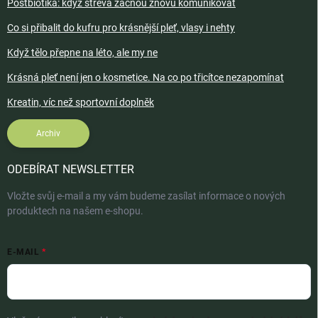
Postbiotika: když střeva začnou znovu komunikovat
Co si přibalit do kufru pro krásnější pleť, vlasy i nehty
Když tělo přepne na léto, ale my ne
Krásná pleť není jen o kosmetice. Na co po třicítce nezapomínat
Kreatin, víc než sportovní doplněk
Archiv
ODEBÍRAT NEWSLETTER
Vložte svůj e-mail a my vám budeme zasílat informace o nových
produktech na našem e-shopu.
E-MAIL