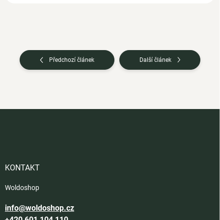
Předchozí článek
Další článek
Z
á
p
a
t
í
KONTAKT
Woldoshop
info@woldoshop.cz
+420 601 104 110