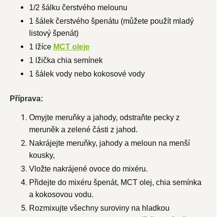
1/2 šálku čerstvého melounu
1 šálek čerstvého špenátu (můžete použít mladý
listový špenát)
1 lžíce
MCT oleje
1 lžička chia semínek
1 šálek vody nebo kokosové vody
Příprava:
Omyjte meruňky a jahody, odstraňte pecky z
meruněk a zelené části z jahod.
Nakrájejte meruňky, jahody a meloun na menší
kousky,
Vložte nakrájené ovoce do mixéru.
Přidejte do mixéru špenát, MCT olej, chia semínka
a kokosovou vodu.
Rozmixujte všechny suroviny na hladkou