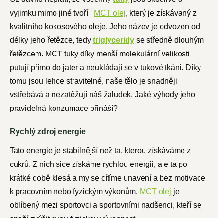
vyjimku mimo jiné tvoří i
MCT olej
, který je získávaný z
kvalitního kokosového oleje. Jeho název je odvozen od
délky jeho řetězce, tedy
triglyceridy
se středně dlouhým
řetězcem. MCT tuky díky menší molekulární velikosti
putují přímo do jater a neukládají se v tukové tkáni. Díky
tomu jsou lehce stravitelné, naše tělo je snadněji
vstřebává a nezatěžují náš žaludek. Jaké výhody jeho
pravidelná konzumace přináší?
Rychlý zdroj energie
Tato energie je stabilnější než ta, kterou získáváme z
cukrů. Z nich sice získáme rychlou energii, ale ta po
krátké době klesá a my se cítíme unavení a bez motivace
k pracovním nebo fyzickým výkonům.
MCT olej
je
oblíbený mezi sportovci a sportovními nadšenci, kteří se