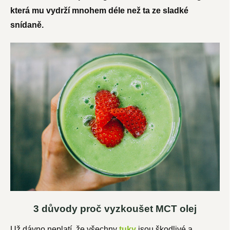
která mu vydrží mnohem déle než ta ze sladké
snídaně.
3 důvody proč vyzkoušet MCT olej
Už dávno neplatí, že všechny
tuky
jsou škodlivé a