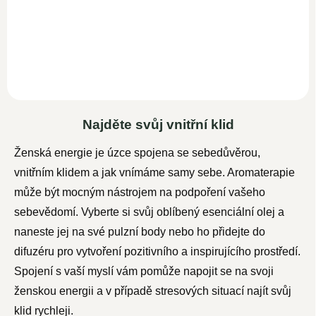
ricinový olej s vysokým
obsahem vitamínu E,
minerálních látek a
nutrientů...
Najděte svůj vnitřní klid
Ženská energie je úzce spojena se sebedůvěrou,
vnitřním klidem a jak vnímáme samy sebe. Aromaterapie
může být mocným nástrojem na podpoření vašeho
sebevědomí. Vyberte si svůj oblíbený esenciální olej a
naneste jej na své pulzní body nebo ho přidejte do
difuzéru pro vytvoření pozitivního a inspirujícího prostředí.
Spojení s vaší myslí vám pomůže napojit se na svoji
ženskou energii a v případě stresových situací najít svůj
klid rychleji.