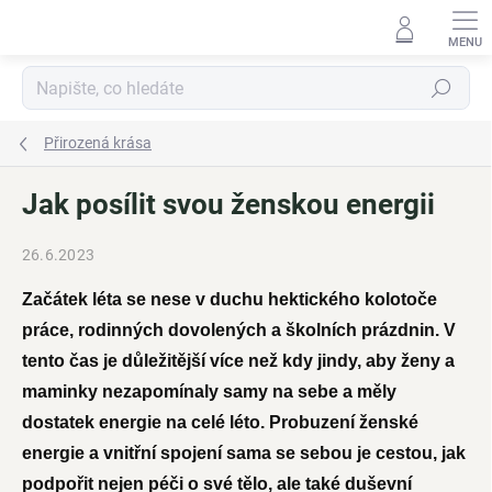
Přejít
na
obsah
Hledat
Přirozená krása
Jak posílit svou ženskou energii
26.6.2023
Začátek léta se nese v duchu hektického kolotoče
práce, rodinných dovolených a školních prázdnin. V
tento čas je důležitější více než kdy jindy, aby ženy a
maminky nezapomínaly samy na sebe a měly
dostatek energie na celé léto. Probuzení ženské
energie a vnitřní spojení sama se sebou je cestou, jak
podpořit nejen péči o své tělo, ale také duševní