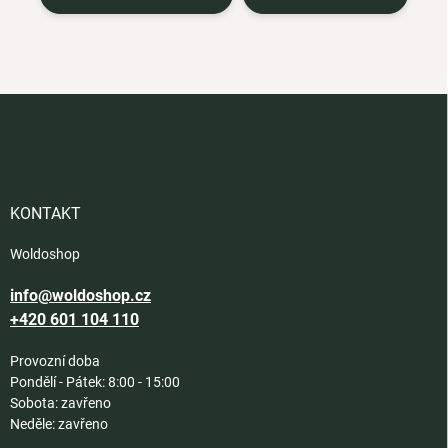
Z
á
p
a
t
í
KONTAKT
Woldoshop
info@woldoshop.cz
+420 601 104 110
Provozní doba
Pondělí - Pátek: 8:00 - 15:00
Sobota: zavřeno
Neděle: zavřeno