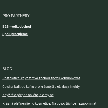
PRO PARTNERY
B2B - velkoobchod
Spolupracujeme
BLOG
Postbiotika: když střeva začnou znovu komunikovat
Co si přibalit do kufru pro krásnější pleť, vlasy i nehty
Když tělo přepne na léto, ale my ne
Krásná pleť není jen o kosmetice. Na co po třicítce nezapomínat