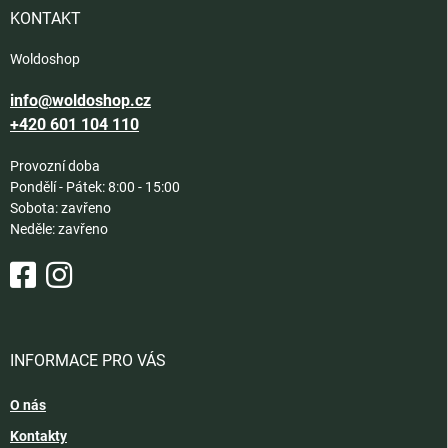
í
KONTAKT
Woldoshop
info@woldoshop.cz
+420 601 104 110
Provozní doba
Pondělí - Pátek: 8:00 - 15:00
Sobota: zavřeno
Neděle: zavřeno
INFORMACE PRO VÁS
O nás
Kontakty