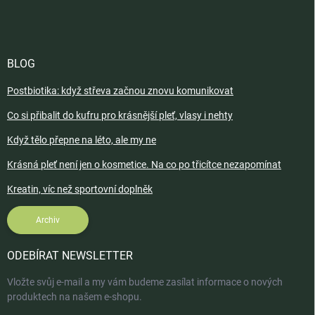
BLOG
Postbiotika: když střeva začnou znovu komunikovat
Co si přibalit do kufru pro krásnější pleť, vlasy i nehty
Když tělo přepne na léto, ale my ne
Krásná pleť není jen o kosmetice. Na co po třicítce nezapomínat
Kreatin, víc než sportovní doplněk
Archiv
ODEBÍRAT NEWSLETTER
Vložte svůj e-mail a my vám budeme zasílat informace o nových
produktech na našem e-shopu.