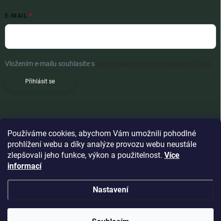
E-MAIL
Vložením e-mailu souhlasíte s
podmínkami ochrany osobních údajů
Přihlásit se
Používáme cookies, abychom Vám umožnili pohodlné
prohlížení webu a díky analýze provozu webu neustále
zlepšovali jeho funkce, výkon a použitelnost.
Více
informací
Nastavení
Copyright 2026
Woldoshop s.r.o.
. Všechna práva vyhrazena.