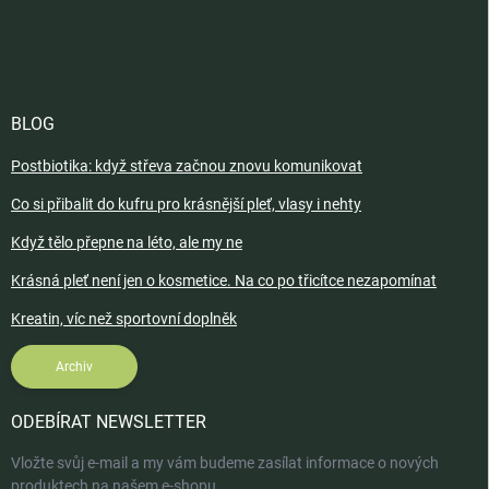
BLOG
Postbiotika: když střeva začnou znovu komunikovat
Co si přibalit do kufru pro krásnější pleť, vlasy i nehty
Když tělo přepne na léto, ale my ne
Krásná pleť není jen o kosmetice. Na co po třicítce nezapomínat
Kreatin, víc než sportovní doplněk
Archiv
ODEBÍRAT NEWSLETTER
Vložte svůj e-mail a my vám budeme zasílat informace o nových
produktech na našem e-shopu.