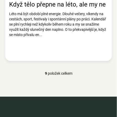
Když tělo přepne na léto, ale my ne
Léto má být období plné energie. Dlouhé večery, víkendy na
cestách, sport, festivaly i spontánní plány po práci. Kalendář
se plní rychleji než kdykoliv během roku a my se snažíme
využít každý slunečný den naplno. O to překvapivější je, když
se místo přívalu en...
9
položek celkem
O
v
l
á
d
Z
a
á
c
p
í
p
a