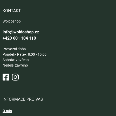
r
t
v
í
KONTAKT
k
y
Woldoshop
v
ý
info@woldoshop.cz
p
i
+420 601 104 110
s
u
Provozní doba
Pondělí - Pátek: 8:00 - 15:00
Sobota: zavřeno
Neděle: zavřeno
INFORMACE PRO VÁS
O nás