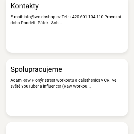
ů
Kontakty
E-mail: info@woldoshop.cz Tel.: +420 601 104 110 Provozní
doba Pondělí - Pátek &nb...
Spolupracujeme
Adam Raw Pionýr street workoutu a calisthenics v ČR i ve
světě YouTuber a influencer (Raw Workou...