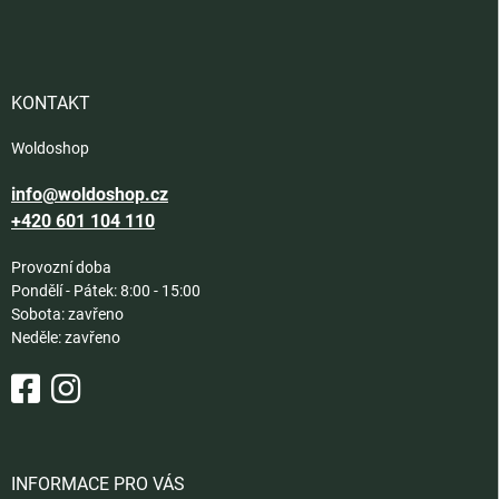
á
p
a
t
í
KONTAKT
Woldoshop
info@woldoshop.cz
+420 601 104 110
Provozní doba
Pondělí - Pátek: 8:00 - 15:00
Sobota: zavřeno
Neděle: zavřeno
INFORMACE PRO VÁS