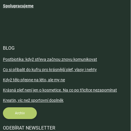
Spolupracujeme
BLOG
Postbiotika: když střeva začnou znovu komunikovat
Co si přibalit do kufru pro krásnější pleť, vlasy i nehty
Když tělo přepne na léto, ale my ne
Krásná pleť není jen o kosmetice. Na co po třicítce nezapomínat
Kreatin, víc než sportovní doplněk
Archiv
ODEBÍRAT NEWSLETTER