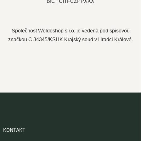
BIC : CITFCZPPXXX
Společnost Woldoshop s.r.o. je vedena pod spisovou
značkou
C 34345/KSHK Krajský soud v Hradci Králové.
Z
á
p
a
t
í
KONTAKT