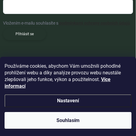
Vložením e-mailu souhlasíte s
podmínkami ochrany osobních údajů
Přihlásit se
Používáme cookies, abychom Vám umožnili pohodlné
prohlížení webu a díky analýze provozu webu neustále
zlepšovali jeho funkce, výkon a použitelnost.
Více
informací
Nastavení
Copyright 2026
Woldoshop s.r.o.
. Všechna práva vyhrazena.
Souhlasím
Vytvořil Shoptet