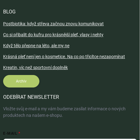
BLOG
Postbiotika: když střeva začnou znovu komunikovat
Co si přibalit do kufru pro krásnější pleť, vlasy i nehty
Když tělo přepne na léto, ale my ne
Krásná pleť není jen o kosmetice. Na co po třicítce nezapomínat
Kreatin, víc než sportovní doplněk
Archiv
ODEBÍRAT NEWSLETTER
Vložte svůj e-mail a my vám budeme zasílat informace o nových
produktech na našem e-shopu.
E-MAIL