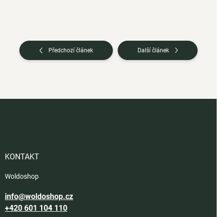
Předchozí článek
Další článek
Z
á
p
a
t
í
KONTAKT
Woldoshop
info@woldoshop.cz
+420 601 104 110