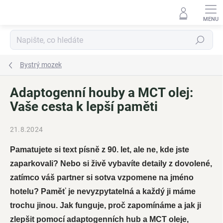
Přejít
na
obsah
Hledat
Bystrý mozek
Adaptogenní houby a MCT olej:
Vaše cesta k lepší paměti
21.8.2024
Pamatujete si text písně z 90. let, ale ne, kde jste
zaparkovali? Nebo si živě vybavíte detaily z dovolené,
zatímco váš partner si sotva vzpomene na jméno
hotelu? Paměť je nevyzpytatelná a každý ji máme
trochu jinou. Jak funguje, proč zapomínáme a jak ji
zlepšit pomocí adaptogenních hub a MCT oleje,