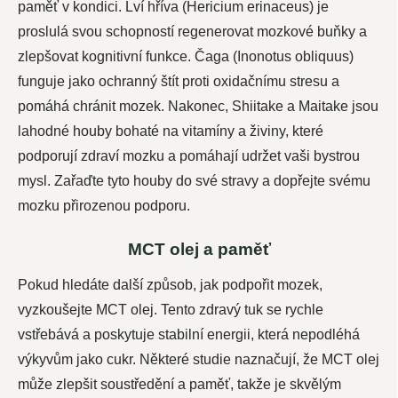
paměť v kondici. Lví hříva (Hericium erinaceus) je
proslulá svou schopností regenerovat mozkové buňky a
zlepšovat kognitivní funkce. Čaga (Inonotus obliquus)
funguje jako ochranný štít proti oxidačnímu stresu a
pomáhá chránit mozek. Nakonec, Shiitake a Maitake jsou
lahodné houby bohaté na vitamíny a živiny, které
podporují zdraví mozku a pomáhají udržet vaši bystrou
mysl. Zařaďte tyto houby do své stravy a dopřejte svému
mozku přirozenou podporu.
MCT olej a paměť
Pokud hledáte další způsob, jak podpořit mozek,
vyzkoušejte MCT olej. Tento zdravý tuk se rychle
vstřebává a poskytuje stabilní energii, která nepodléhá
výkyvům jako cukr. Některé studie naznačují, že MCT olej
může zlepšit soustředění a paměť, takže je skvělým