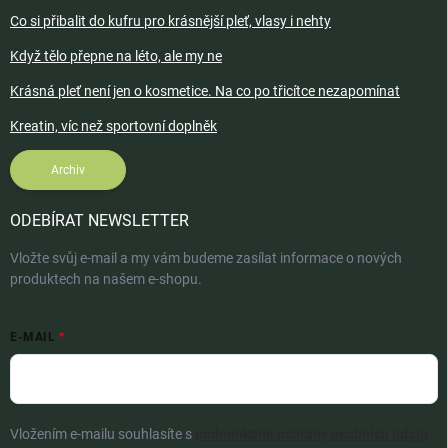
Co si přibalit do kufru pro krásnější pleť, vlasy i nehty
Když tělo přepne na léto, ale my ne
Krásná pleť není jen o kosmetice. Na co po třicítce nezapomínat
Kreatin, víc než sportovní doplněk
Archiv
ODEBÍRAT NEWSLETTER
Vložte svůj e-mail a my vám budeme zasílat informace o nových
produktech na našem e-shopu.
E-MAIL
Vložením e-mailu souhlasíte s
podmínkami ochrany osobních údajů