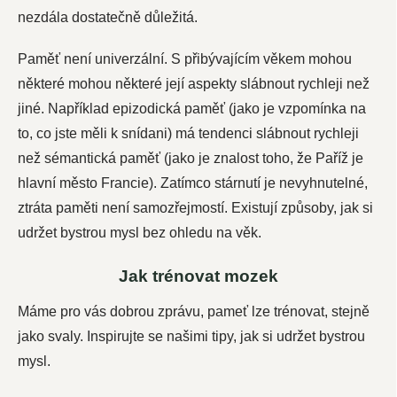
nezdála dostatečně důležitá.
Paměť není univerzální. S přibývajícím věkem mohou
některé mohou některé její aspekty slábnout rychleji než
jiné. Například epizodická paměť (jako je vzpomínka na
to, co jste měli k snídani) má tendenci slábnout rychleji
než sémantická paměť (jako je znalost toho, že Paříž je
hlavní město Francie). Zatímco stárnutí je nevyhnutelné,
ztráta paměti není samozřejmostí. Existují způsoby, jak si
udržet bystrou mysl bez ohledu na věk.
Jak trénovat mozek
Máme pro vás dobrou zprávu, pameť lze trénovat, stejně
jako svaly. Inspirujte se našimi tipy, jak si udržet bystrou
mysl.