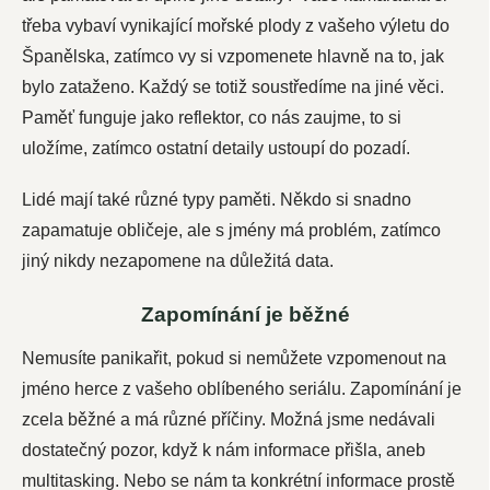
třeba vybaví vynikající mořské plody z vašeho výletu do
Španělska, zatímco vy si vzpomenete hlavně na to, jak
bylo zataženo. Každý se totiž soustředíme na jiné věci.
Paměť funguje jako reflektor, co nás zaujme, to si
uložíme, zatímco ostatní detaily ustoupí do pozadí.
Lidé mají také různé typy paměti. Někdo si snadno
zapamatuje obličeje, ale s jmény má problém, zatímco
jiný nikdy nezapomene na důležitá data.
Zapomínání je běžné
Nemusíte panikařit, pokud si nemůžete vzpomenout na
jméno herce z vašeho oblíbeného seriálu. Zapomínání je
zcela běžné a má různé příčiny. Možná jsme nedávali
dostatečný pozor, když k nám informace přišla, aneb
multitasking. Nebo se nám ta konkrétní informace prostě