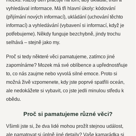
vyhledával informace. Má tři hlavní úkoly: kódování
(přijímání nových informací), ukládání (uchování těchto
informací) a vyhledávání (vybavení si informací, když je
potřebujeme). Někdy funguje bezchybně, jindy trochu
selhává – stejně jako my.
Proč si tedy některé věci pamatujeme, zatímco jiné
zapomínáme? Mozek má své oblíbence a upřednostňuje
to, co nás zaujme nebo vyvolá silné emoce. Proto si
možná živě vzpomenete, kdy jste poprvé spatřili oceán,
ale nedokážete si vybavit, co jste jedli minulou středu k
obědu.
Proč si pamatujeme různé věci?
Všimli jste si, že dva lidé mohou prožít stejnou událost,
ale pamatovat si úplně jiné detaily? Vaše kamarádka si