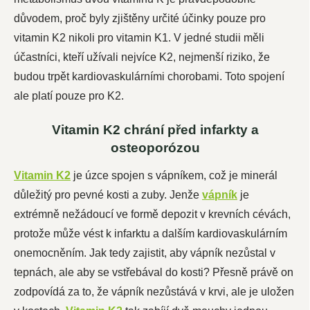
důvodem, proč byly zjištěny určité účinky pouze pro
vitamin K2 nikoli pro vitamin K1. V jedné studii měli
účastníci, kteří užívali nejvíce K2, nejmenší riziko, že
budou trpět kardiovaskulárními chorobami. Toto spojení
ale platí pouze pro K2.
Vitamin K2 chrání před infarkty a
osteoporózou
Vitamin K2
je úzce spojen s vápníkem, což je minerál
důležitý pro pevné kosti a zuby. Jenže
vápník
je
extrémně nežádoucí ve formě depozit v krevních cévách,
protože může vést k infarktu a dalším kardiovaskulárním
onemocněním. Jak tedy zajistit, aby vápník nezůstal v
tepnách, ale aby se vstřebával do kosti? Přesně právě on
zodpovídá za to, že vápník nezůstává v krvi, ale je uložen