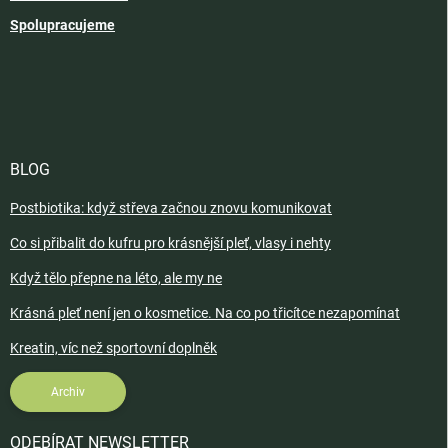
Spolupracujeme
BLOG
Postbiotika: když střeva začnou znovu komunikovat
Co si přibalit do kufru pro krásnější pleť, vlasy i nehty
Když tělo přepne na léto, ale my ne
Krásná pleť není jen o kosmetice. Na co po třicítce nezapomínat
Kreatin, víc než sportovní doplněk
Archiv
ODEBÍRAT NEWSLETTER