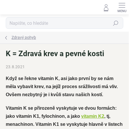
Přejít
na
obsah
Hledat
Zdravý pohyb
K = Zdravá krev a pevné kosti
23.8.2021
Když se řekne vitamin K, asi jako první by se nám
měla vybavit krev, na jejíž proces srážlivosti má vliv.
Ovšem nezbytný je i kvůli stavu našich kostí.
Vitamin K se přirozeně vyskytuje ve dvou formách:
jako vitamin K1, fylochinon, a jako
vitamin K2
, tj,
menachinon. Vitamin K1 se vyskytuje hlavně v listech