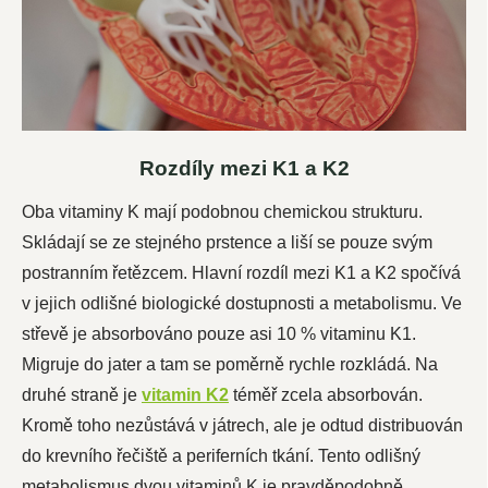
Rozdíly mezi K1 a K2
Oba vitaminy K mají podobnou chemickou strukturu.
Skládají se ze stejného prstence a liší se pouze svým
postranním řetězcem. Hlavní rozdíl mezi K1 a K2 spočívá
v jejich odlišné biologické dostupnosti a metabolismu. Ve
střevě je absorbováno pouze asi 10 % vitaminu K1.
Migruje do jater a tam se poměrně rychle rozkládá. Na
druhé straně je
vitamin K2
téměř zcela absorbován.
Kromě toho nezůstává v játrech, ale je odtud distribuován
do krevního řečiště a periferních tkání. Tento odlišný
metabolismus dvou vitaminů K je pravděpodobně