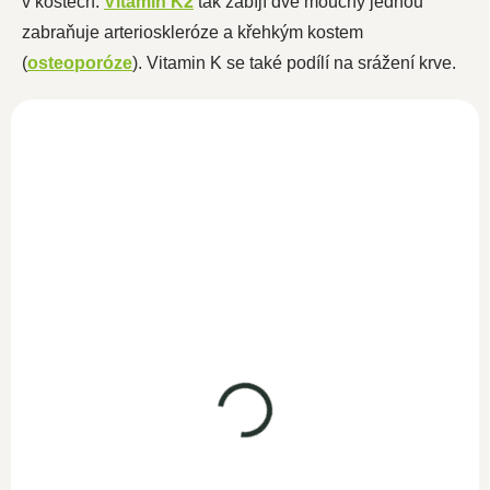
v kostech.
Vitamin K2
tak zabíjí dvě mouchy jednou
zabraňuje arterioskleróze a křehkým kostem
(
osteoporóze
). Vitamin K se také podílí na srážení krve.
Vitamín D3+K2 50ml
SKLADEM
990 Kč
860,90 Kč bez DPH
Do košíku
Vitamín K2 MK7 50ml
Prvotřídní kombinace vysoce
koncentrovaných vitamínů D3
SKLADEM
a K2. V pouhé jedné kapce z
749 Kč
naší 50...
651,30 Kč bez DPH