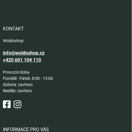
á
p
a
t
í
KONTAKT
Woldoshop
info@woldoshop.cz
+420 601 104 110
Provozní doba
Pondělí - Pátek: 8:00 - 15:00
Sobota: zavřeno
Neděle: zavřeno
INFORMACE PRO VÁS