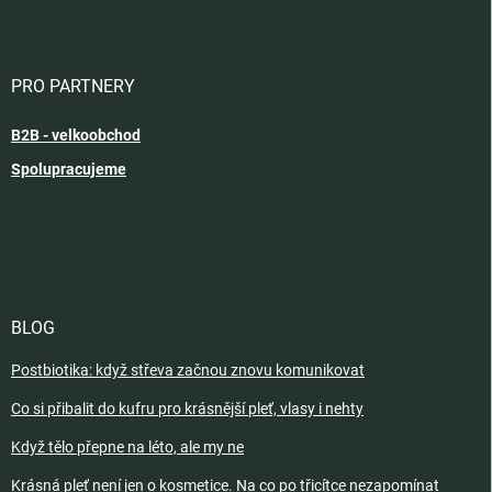
PRO PARTNERY
B2B - velkoobchod
Spolupracujeme
BLOG
Postbiotika: když střeva začnou znovu komunikovat
Co si přibalit do kufru pro krásnější pleť, vlasy i nehty
Když tělo přepne na léto, ale my ne
Krásná pleť není jen o kosmetice. Na co po třicítce nezapomínat