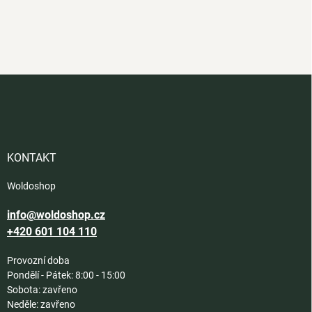
Z
á
p
a
t
í
KONTAKT
Woldoshop
info@woldoshop.cz
+420 601 104 110
Provozní doba
Pondělí - Pátek: 8:00 - 15:00
Sobota: zavřeno
Neděle: zavřeno