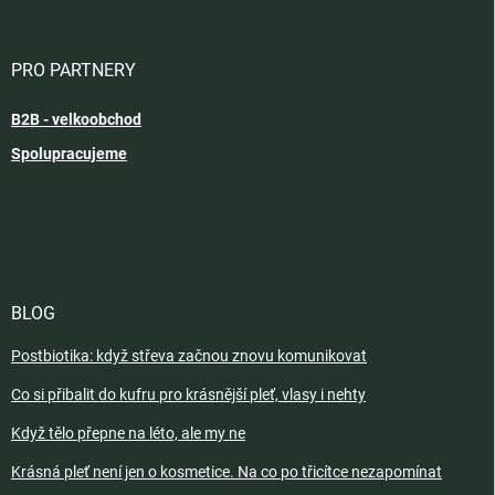
PRO PARTNERY
B2B - velkoobchod
Spolupracujeme
BLOG
Postbiotika: když střeva začnou znovu komunikovat
Co si přibalit do kufru pro krásnější pleť, vlasy i nehty
Když tělo přepne na léto, ale my ne
Krásná pleť není jen o kosmetice. Na co po třicítce nezapomínat