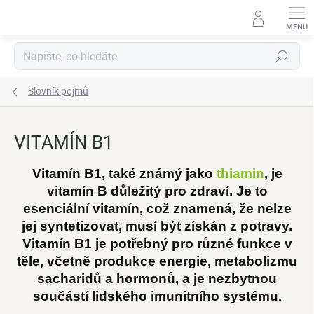
Přejít
na
obsah
Hledat
Slovník pojmů
VITAMÍN B1
Vitamín B1, také známý jako
thiamin
, je
vitamín B důležitý pro zdraví. Je to
esenciální vitamín, což znamená, že nelze
jej syntetizovat, musí být získán z potravy.
Vitamín B1 je potřebný pro různé funkce v
těle, včetně produkce energie, metabolizmu
sacharidů a hormonů, a je nezbytnou
součástí lidského imunitního systému.