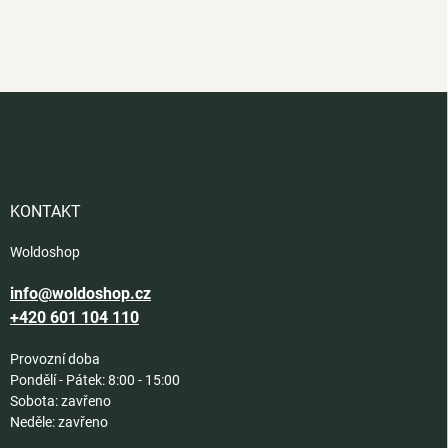
Z
á
p
a
t
í
KONTAKT
Woldoshop
info@woldoshop.cz
+420 601 104 110
Provozní doba
Pondělí - Pátek: 8:00 - 15:00
Sobota: zavřeno
Neděle: zavřeno