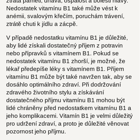
ztráta paměti, únava, ospalost a bolesti hlavy.
Nedostatek vitamínu B1 také může vést k
anémii, svalovým křečím, poruchám trávení,
ztrátě chuti k jídlu a zácpě.
V případě nedostatku vitamínu B1 je důležité,
aby lidé získali dostatečný příjem z potravin
nebo přípravků s vitamínem B1. Pokud se
nedostatek vitamínu B1 zhorší, je možné, že
lékař předepíše léky s vitamínem B1. Příjem
vitamínu B1 může být také navržen tak, aby se
dosáhlo optimálního zdraví. Při dodržování
zdravého životního stylu a získávání
dostatečného příjmu vitamínu B1 mohou být
lidé chráněny před nedostatkem vitamínu B1 a
jeho komplikacemi. Vitamín B1 je velmi důležitý
pro udržení zdraví, a proto je důležité věnovat
pozornost jeho příjmu.