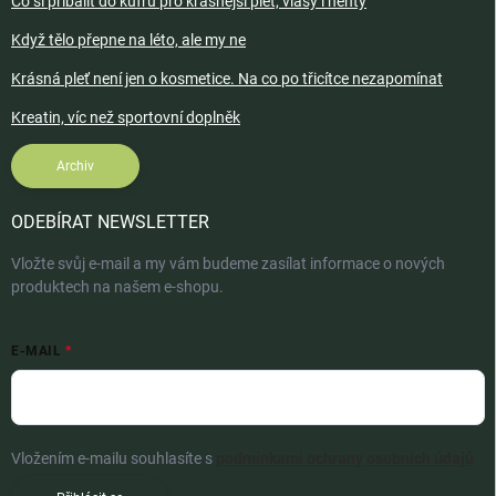
Co si přibalit do kufru pro krásnější pleť, vlasy i nehty
Když tělo přepne na léto, ale my ne
Krásná pleť není jen o kosmetice. Na co po třicítce nezapomínat
Kreatin, víc než sportovní doplněk
Archiv
ODEBÍRAT NEWSLETTER
Vložte svůj e-mail a my vám budeme zasílat informace o nových
produktech na našem e-shopu.
E-MAIL
Vložením e-mailu souhlasíte s
podmínkami ochrany osobních údajů