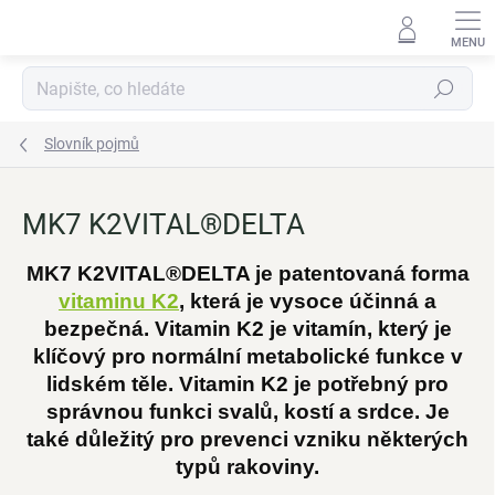
Přejít
na
obsah
Hledat
Slovník pojmů
MK7 K2VITAL®DELTA
MK7 K2VITAL®DELTA je patentovaná forma
vitaminu K2
, která je vysoce účinná a
bezpečná. Vitamin K2 je vitamín, který je
klíčový pro normální metabolické funkce v
lidském těle. Vitamin K2 je potřebný pro
správnou funkci svalů, kostí a srdce. Je
také důležitý pro prevenci vzniku některých
typů rakoviny.