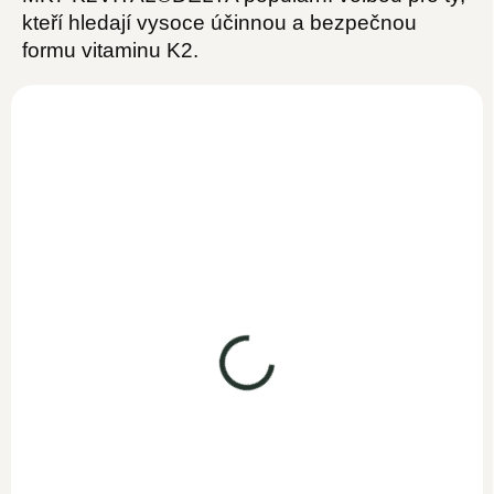
kteří hledají vysoce účinnou a bezpečnou
formu vitaminu K2.
Vitamín D3+K2 50ml
SKLADEM
990 Kč
860,90 Kč bez DPH
Vitamín K2 MK7 50ml
Do košíku
SKLADEM
Prvotřídní kombinace vysoce
koncentrovaných vitamínů D3
749 Kč
a K2. V pouhé jedné kapce z
651,30 Kč bez DPH
naší 50...
Do košíku
Vysoce koncentrovaná dávka