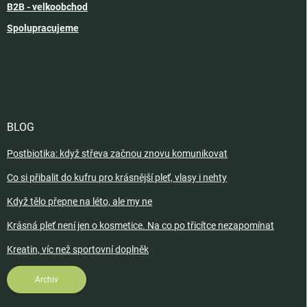
B2B - velkoobchod
Spolupracujeme
BLOG
Postbiotika: když střeva začnou znovu komunikovat
Co si přibalit do kufru pro krásnější pleť, vlasy i nehty
Když tělo přepne na léto, ale my ne
Krásná pleť není jen o kosmetice. Na co po třicítce nezapomínat
Kreatin, víc než sportovní doplněk
Archiv