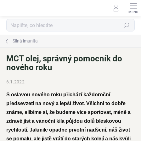
Přejít
na
obsah
Hledat
Silná imunita
MCT olej, správný pomocník do
nového roku
6.1.2022
S oslavou nového roku přichází každoroční
předsevzetí na nový a lepší život. Všichni to dobře
známe, slíbíme si, že budeme více sportovat, méně a
zdravě jíst a vánoční kila půjdou dolů bleskovou
rychlostí. Jakmile opadne prvotní nadšení, náš život
se pomalu, ale jistě vrátí do starých kolejí a nás kvůli