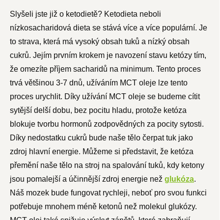
Slyšeli jste již o ketodietě? Ketodieta neboli
nízkosacharidová dieta se stává více a více populární. Je
to strava, která má vysoký obsah tuků a nízký obsah
cukrů. Jejím prvním krokem je navození stavu ketózy tím,
že omezíte příjem sacharidů na minimum. Tento proces
trvá většinou 3-7 dnů, užíváním MCT oleje lze tento
proces urychlit. Díky užívání MCT oleje se budeme cítit
sytější delší dobu, bez pocitu hladu, protože ketóza
blokuje tvorbu hormonů zodpovědných za pocity sytosti.
Díky nedostatku cukrů bude naše tělo čerpat tuk jako
zdroj hlavní energie. Můžeme si představit, že ketóza
přemění naše tělo na stroj na spalování tuků, kdy ketony
jsou pomalejší a účinnější zdroj energie než
glukóza
.
Náš mozek bude fungovat rychleji, neboť pro svou funkci
potřebuje mnohem méně ketonů než molekul glukózy.