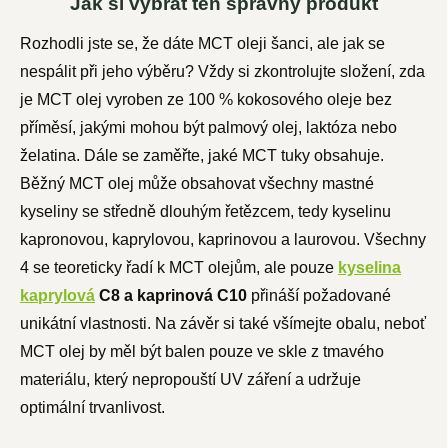
Jak si vybrat ten správný produkt
Rozhodli jste se, že dáte MCT oleji šanci, ale jak se
nespálit při jeho výběru? Vždy si zkontrolujte složení, zda
je MCT olej vyroben ze 100 % kokosového oleje bez
příměsí, jakými mohou být palmový olej, laktóza nebo
želatina. Dále se zaměřte, jaké MCT tuky obsahuje.
Běžný MCT olej může obsahovat všechny mastné
kyseliny se středně dlouhým řetězcem, tedy kyselinu
kapronovou, kaprylovou, kaprinovou a laurovou. Všechny
4 se teoreticky řadí k MCT olejům, ale pouze
kyselina
kaprylová
C8 a kaprinová C10
přináší požadované
unikátní vlastnosti. Na závěr si také všímejte obalu, neboť
MCT olej by měl být balen pouze ve skle z tmavého
materiálu, který nepropouští UV záření a udržuje
optimální trvanlivost.