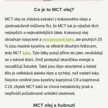
Co je to MCT olej?
MCT olej se získává extrakcí z kokosového oleje a
zjednodušeně můžeme říct, že MCT tuk je výtažek těch
nejlepších a nejkvalitnějších látek. Kokosový olej
obsahuje nasycené a
nenasycené tuky
, ale pouhých 20
% jsou mastné kyseliny se středně dlouhým řetězcem,
tedy MCT
tuky
. Tyto látky putují přímo do jater, neukládají
se v tukové tkáni, čímž poskytují okamžitou energii a
nezatěžují žaludek. Také jsou lépe stravitelné a lidské
tělo je vstřebává daleko lépe a rychleji, než ostatní tuky.
Nejvíce ceněné jsou
kyseliny kaprylová C8 a kaprinová
C10, zbytek MCT tuků se chová metabolicky jinak a
nepřináší požadované unikátní vlastnosti.
MCT olej a hubnutí