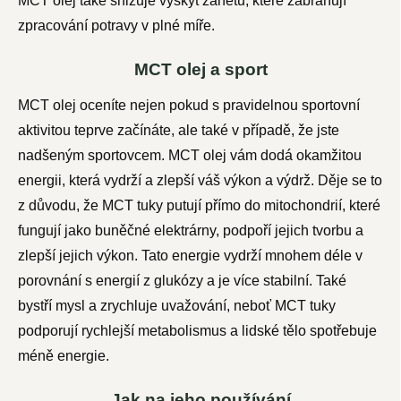
MCT olej také snižuje výskyt zánětů, které zabraňují
zpracování potravy v plné míře.
MCT olej a sport
MCT olej oceníte nejen pokud s pravidelnou sportovní
aktivitou teprve začínáte, ale také v případě, že jste
nadšeným sportovcem. MCT olej vám dodá okamžitou
energii, která vydrží a zlepší váš výkon a výdrž. Děje se to
z důvodu, že MCT tuky putují přímo do mitochondrií, které
fungují jako buněčné elektrárny, podpoří jejich tvorbu a
zlepší jejich výkon. Tato energie vydrží mnohem déle v
porovnání s energií z glukózy a je více stabilní. Také
bystří mysl a zrychluje uvažování, neboť MCT tuky
podporují rychlejší metabolismus a lidské tělo spotřebuje
méně energie.
Jak na jeho používání