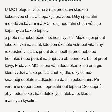
U MCT oleje si většina z nás představí sladkou
kokosovou chuť, ale opak je pravdou. Díky speciální
metodě získávání má MCT olej neutrální chuť i vůni, je
kapalný za každé teploty,
a proto má nekonečné možnosti využití. Můžete jej přidat
jako zálivku na salát, kde pomůže tělu vstřebat vitamíny
rozpustné v tucích, přidat do smoothie před nebo po
tréninku, nebo použít na přípravu oblíbené tzv. bullet proof
kávy. Přídavek MCT oleje vám dodá okamžitou energii,
která vydrží a také potlačí chuť k jídlu, díky čemuž
snadněji odoláte sladkostem a dalším pokušením. Při
vaření je doporučeno nepřesáhnout teplotu 120 stupňů,
aby nedošlo ke ztrátě důležitých látek a rozkladu
mastných kyselin.