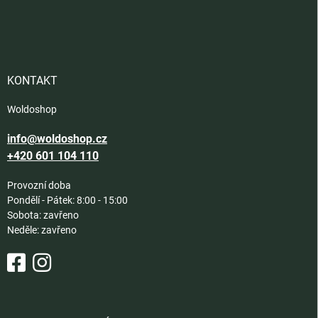
Z
á
p
a
t
í
KONTAKT
Woldoshop
info@woldoshop.cz
+420 601 104 110
Provozní doba
Pondělí - Pátek: 8:00 - 15:00
Sobota: zavřeno
Neděle: zavřeno