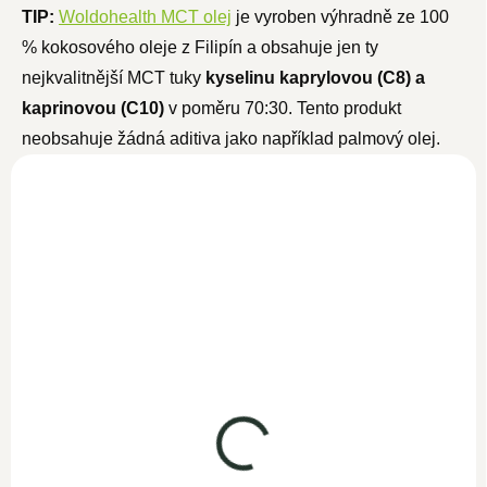
TIP:
Woldohealth MCT olej
je vyroben výhradně ze 100
% kokosového oleje z Filipín a obsahuje jen ty
nejkvalitnější MCT tuky
kyselinu kaprylovou (C8) a
kaprinovou (C10)
v poměru 70:30. Tento produkt
neobsahuje žádná aditiva jako například palmový olej.
MCT olej z kokosů
Kokosový olej C8
500ml
500ml
SKLADEM
SKLADEM
499 Kč
549 Kč
373 Kč bez DPH
477,40 Kč bez DPH