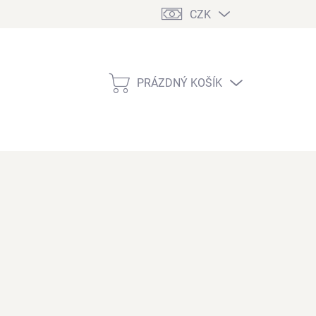
CZK
PRÁZDNÝ KOŠÍK
NÁKUPNÍ
KOŠÍK