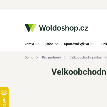
Přejít
na
obsah
Zdraví
Krása
Sportovní výživa
Funk
Domů
Pro partnery
Velkoobchodní podmínky
Velkoobchodn