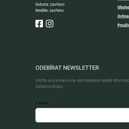
Sobota: zavřeno
Obcho
Neděle: zavřeno
Ochra
Použí
ODEBÍRAT NEWSLETTER
Vložte svůj e-mail a my vám budeme zasílat informa
našem e-shopu.
E-MAIL