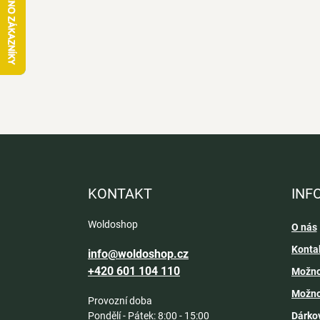
Z
á
p
a
KONTAKT
INF
t
í
Woldoshop
O nás
Konta
info@woldoshop.cz
+420 601 104 110
Možno
Možno
Provozní doba
Pondělí - Pátek: 8:00 - 15:00
Dárko