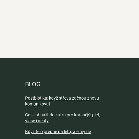
BLOG
Postbiotika: když střeva začnou znovu
komunikovat
Co si přibalit do kufru pro krásnější pleť,
vlasy i nehty
Když tělo přepne na léto, ale my ne