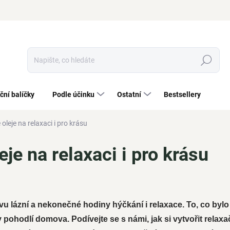
Hledat
ční balíčky
Podle účinku
Ostatní
Bestsellery
oleje na relaxaci i pro krásu
je na relaxaci i pro krásu
u lázní a nekonečné hodiny hýčkání i relaxace. To, co bylo
v pohodlí domova. Podívejte se s námi, jak si vytvořit relaxa