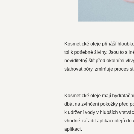
Kosmetické oleje přináší hloubko
tolik potřebné živiny. Jsou to sil
neviditelný štít před okolními vl
stahovat póry, zmírňuje proces st
Kosmetické oleje mají hydratačn
dbát na zvlhčení pokožky před p
k udržení vody v hlubších vrstvá
vhodné zařadit aplikaci olejů do 
aplikaci.