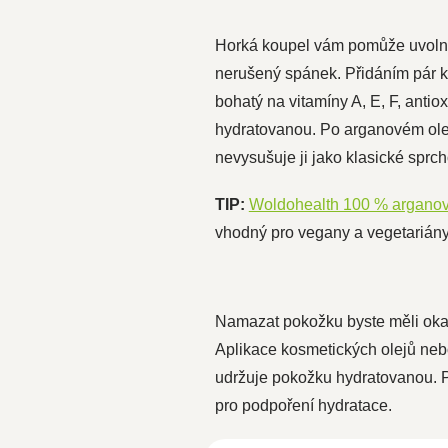
Horká koupel vám pomůže uvolnit 
nerušený spánek. Přidáním pár ka
bohatý na vitamíny A, E, F, antio
hydratovanou. Po arganovém oleji
nevysušuje ji jako klasické sprc
TIP:
Woldohealth 100 % arganov
vhodný pro vegany a vegetariány
Namazat pokožku byste měli okamži
Aplikace kosmetických olejů nebo
udržuje pokožku hydratovanou. P
pro podpoření hydratace.