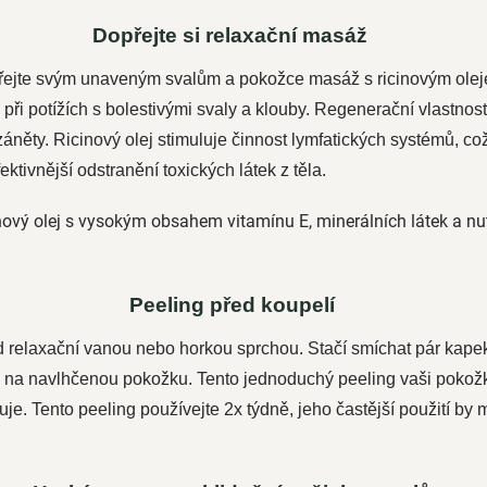
Dopřejte si relaxační masáž
přejte svým unaveným svalům a pokožce masáž s ricinovým oleje
při potížích s bolestivými svaly a klouby. Regenerační vlastnosti
záněty. Ricinový olej stimuluje činnost lymfatických systémů, c
ektivnější odstranění toxických látek z těla.
nový olej
s vysokým obsahem vitamínu E, minerálních látek a nutr
Peeling před koupelí
ed relaxační vanou nebo horkou sprchou. Stačí smíchat pár kap
ej na navlhčenou pokožku. Tento jednoduchý peeling vaši poko
tuje. Tento peeling používejte 2x týdně, jeho častější použití by