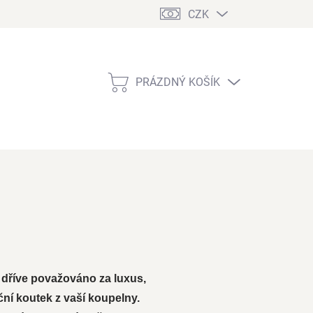
CZK
PRÁZDNÝ KOŠÍK
NÁKUPNÍ
KOŠÍK
 dříve považováno za luxus,
ční koutek z vaší koupelny.