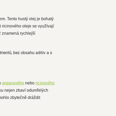
m. Tento hustý olej je bohatý
 ricinového oleje se využívají
ož znamená rychlejší
ientů, bez obsahu aditiv a s
ek
arganového
nebo
ricinového
žku nejen zbaví odumřelých
 mohlo zbytečně dráždit