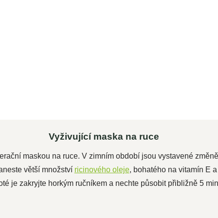
olej
Do košíku
, F,
Woldohealth 100 % Bio ricinový
olej s vysokým obsahem vitamínu
E, minerálních látek a nutrientů...
Vyživující maska na ruce
nerační maskou na ruce. V zimním období jsou vystavené změně t
aneste větší množství
ricinového oleje
, bohatého na vitamín E a
oté je zakryjte horkým ručníkem a nechte působit přibližně 5 m