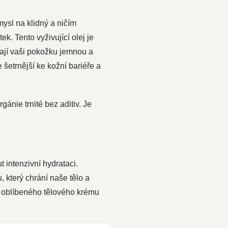
mysl na klidný a ničím
tek.
Tento vyživující olej je
hají vaši pokožku jemnou a
šetrnější ke kožní bariéře a
ánie trnité bez aditiv. Je
 intenzivní hydrataci.
 který chrání naše tělo a
oblíbeného tělového krému