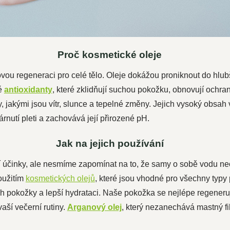
Proč kosmetické oleje
vou regeneraci pro celé tělo. Oleje dokážou proniknout do hlubš
né
antioxidanty
, které zklidňují suchou pokožku, obnovují ochran
ivy, jakými jsou vítr, slunce a tepelné změny. Jejich vysoký obs
árnutí pleti a zachovává její přirozené pH.
Jak na jejich používání
í účinky, ale nesmíme zapomínat na to, že samy o sobě vodu ne
oužitím
kosmetických olejů
, které jsou vhodné pro všechny typy 
ch pokožky a lepší hydrataci. Naše pokožka se nejlépe regeneru
vaší večerní rutiny.
Arganový olej
, který nezanechává mastný fil