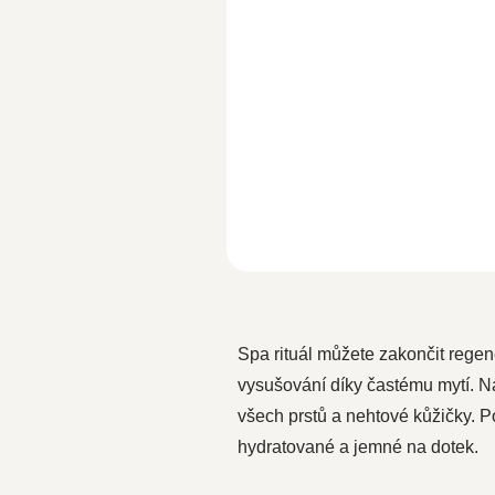
Woldohealth 100% Bio arganový 
s vysokým obsahem vitamínů A, E
antioxidačních látek a...
Spa rituál můžete zakončit rege
vysušování díky častému mytí. N
všech prstů a nehtové kůžičky. P
hydratované a jemné na dotek.