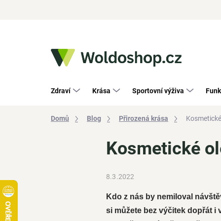
Přejít
na
obsah
Zdraví
Krása
Sportovní výživa
Funk
Domů
Blog
Přirozená krása
Kosmetické 
Kosmetické ole
8.3.2022
Kdo z nás by nemiloval návštěv
si můžete bez výčitek dopřát i 