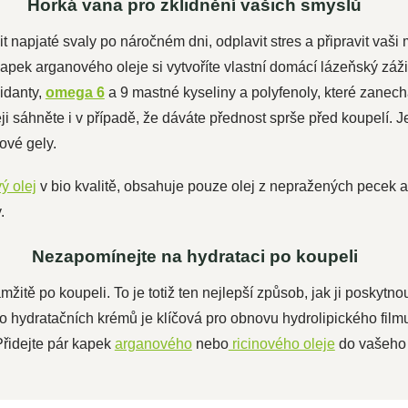
Horká vana pro zklidnění vašich smyslů
napjaté svaly po náročném dni, odplavit stres a připravit vaši 
pek arganového oleje si vytvoříte vlastní domácí lázeňský záži
xidanty,
omega 6
a 9 mastné kyseliny a polyfenoly, které zanec
 sáhněte i v případě, že dáváte přednost sprše před koupelí. Je 
hové gely.
ý olej
v bio kvalitě, obsahuje pouze olej z nepražených pecek arg
.
Nezapomínejte na hydrataci po koupeli
tě po koupeli. To je totiž ten nejlepší způsob, jak ji poskytnout
 hydratačních krémů je klíčová pro obnovu hydrolipického filmu,
řidejte pár kapek
arganového
nebo
ricinového oleje
do vašeho 
NOVINKA