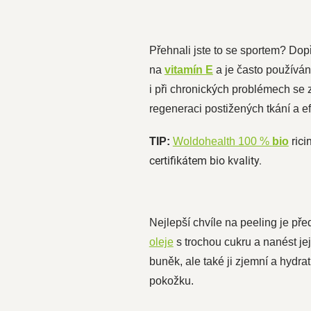
Přehnali jste to se sportem? Do
na
vitamín E
a je často používán 
i při chronických problémech se 
regeneraci postižených tkání a ef
rici
TIP:
Woldohealth 100 %
bio
certifikátem bio kvality.
Nejlepší chvíle na peeling je př
oleje
s trochou cukru a nanést j
buněk, ale také ji zjemní a hydra
pokožku.